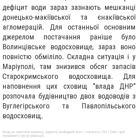
дефіцит води зараз зазнають мешканці
донецько-макіївської та єнакіївської
агломерацій. Для останньої основним
джерелом постачання раніше було
Волинцівське водосховище, зараз воно
повністю обміліло. Складна ситуація і у
Маріуполі, там знизився обсяг запасів
Старокримського водосховища. Для
наповнення цих сховищ "влада ДНР"
розпочала будівництво двох водоводів з
Вуглегірського та Павлопільського
водосховищ.
Якщо ви помітили помилку, виділіть необхідний текст і натисніть Ctrl + Enter, щоб
повідомити про це редакцію