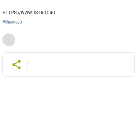
HTTPS://WWW.OSTRO.ORG
#Єнакієво