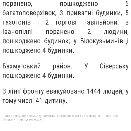
поранено, пошкоджено 5
багатоповерхівок, 3 приватні будинки, 5
газогонів і 2 торгові павільйони; в
Іванопіллі поранено 2 людини,
пошкоджено будинок; у Білокузьминівці
пошкоджено 4 будинки.
Бахмутський район. У Сіверську
пошкоджено 4 будинки.
З лінії фронту евакуйовано 1444 людей, у
тому числі 41 дитину.
Якщо ви помітили помилку, виділіть необхідний текст і натисніть Ctrl + Enter, щоб
повідомити про це редакцію