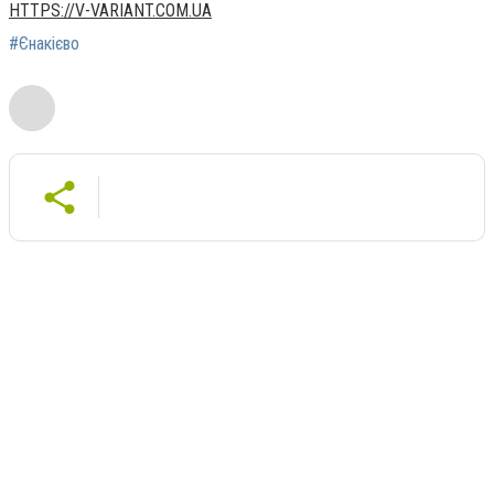
HTTPS://V-VARIANT.COM.UA
#Єнакієво