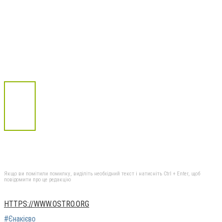
Якщо ви помітили помилку, виділіть необхідний текст і натисніть Ctrl + Enter, щоб
повідомити про це редакцію
HTTPS://WWW.OSTRO.ORG
#Єнакієво