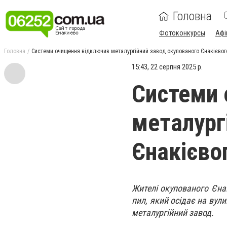
Головна
Фотоконкурсы
Афі
Головна
Системи очищення відключив металургійний завод окупованого Єнакієвог
15:43, 22 серпня 2025 р.
Системи 
металург
Єнакієво
Жителі окупованого Єна
пил, який осідає на вул
металургійний завод.