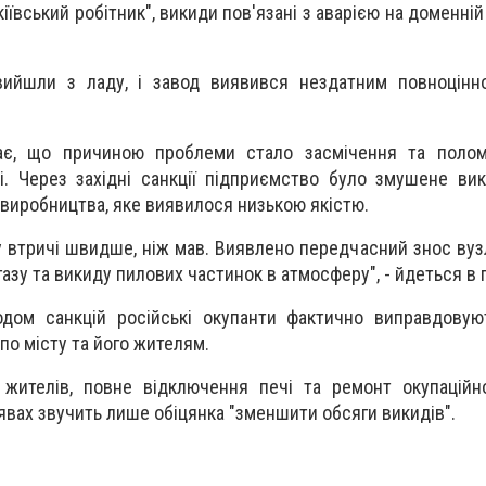
ївський робітник", викиди пов'язані з аварією на доменній
ийшли з ладу, і завод виявився нездатним повноцінно
ає, що причиною проблеми стало засмічення та полом
. Через західні санкції підприємство було змушене ви
виробництва, яке виявилося низькою якістю.
 втричі швидше, ніж мав. Виявлено передчасний знос вузл
азу та викиду пилових частинок в атмосферу", - йдеться в п
одом санкцій російські окупанти фактично виправдовую
по місту та його жителям.
 жителів, повне відключення печі та ремонт окупаційн
аявах звучить лише обіцянка "зменшити обсяги викидів".