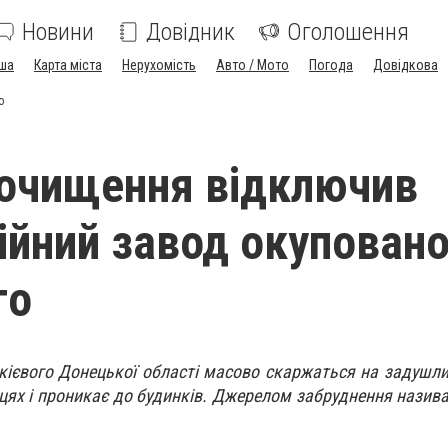
Новини
Довідник
Оголошення
ша
Карта міста
Нерухомість
Авто / Мото
Погода
Довідкова
о
очищення відключив
ійний завод окупован
го
кієвого Донецької області масово скаржаться на задушл
ицях і проникає до будинків. Джерелом забруднення назив