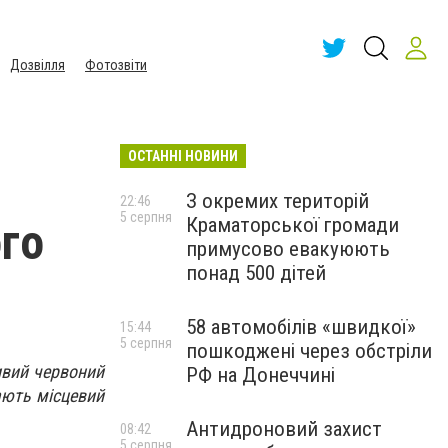
Дозвілля
Фотозвіти
ОСТАННІ НОВИНИ
З окремих територій
22:46
5 серпня
Краматорської громади
ого
примусово евакуюють
понад 500 дітей
58 автомобілів «швидкої»
15:44
5 серпня
пошкоджені через обстріли
ивий червоний
РФ на Донеччині
ають місцевий
Антидроновий захист
08:42
5 серпня