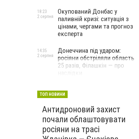
Окупований Донбас у
18:23
2 серпня
паливній кризі: ситуація з
цінами, чергами та прогноз
експерта
Донеччина під ударом:
14:35
2 серпня
росіяни обстріляли область
25 разів, Філашкін — про
наслідки
ТОП НОВИНИ
Антидроновий захист
почали облаштовувати
росіяни на трасі