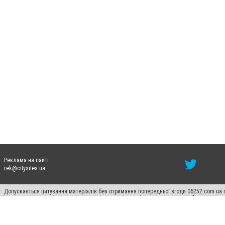
Реклама на сайті:
rek@citysites.ua
Допускається цитування матеріалів без отримання попередньої згоди 06252.com.ua з
пошукових систем гіперпосилання на цитовані статті не нижче другого абзацу в тек
Матеріали з плашками "Новини компаній", "Промо", "Партнерський матеріал", "Партнер