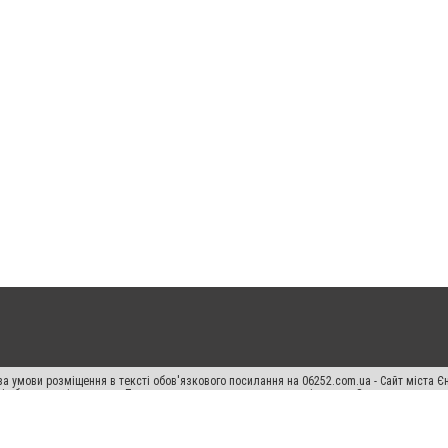
а умови розміщення в тексті обов'язкового посилання на 06252.com.ua - Сайт міста Є
сті або в якості джерела. Порушення виняткових прав переслідується Законом.
ський спецпроєкт", "Політичні новини", "Пресреліз", "PR", "Офіційно", "Політична рек