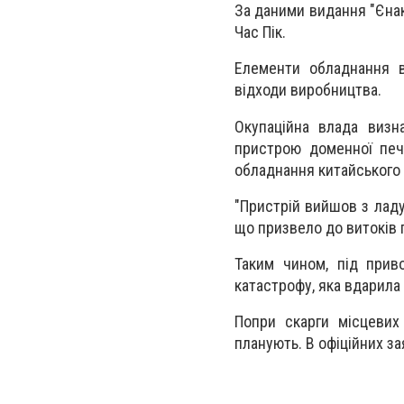
За даними видання "Єнакі
Час Пік.
Елементи обладнання в
відходи виробництва.
Окупаційна влада визн
пристрою доменної печі
обладнання китайського 
"Пристрій вийшов з ладу
що призвело до витоків г
Таким чином, під прив
катастрофу, яка вдарила 
Попри скарги місцевих
планують. В офіційних з