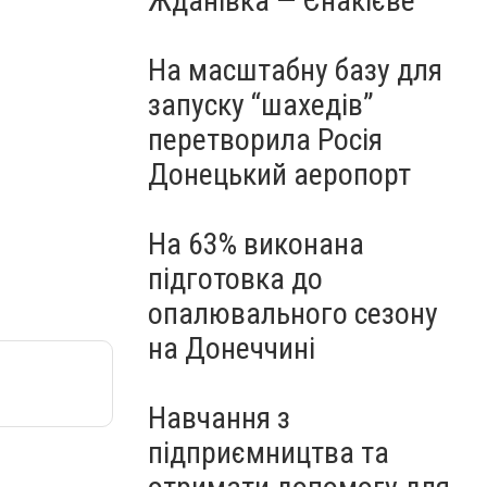
Жданівка — Єнакієве
На масштабну базу для
запуску “шахедів”
перетворила Росія
Донецький аеропорт
На 63% виконана
підготовка до
опалювального сезону
на Донеччині
Навчання з
підприємництва та