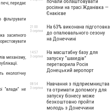
почали облаштовувати
 печі, передає
росіяни на трасі Жданівка —
Єнакієве
 фільтрувати
На 63% виконана підготовка
21:00
3 серпня
до опалювального сезону
ка засипного
на Донеччині
користовувати
На масштабну базу для
14:57
3 серпня
ів механізму,
запуску “шахедів”
ублікації.
перетворила Росія
Донецький аеропорт
ть екологічну
Навчання з підприємництва
08:54
3 серпня
ої "влади" не
та отримати допомогу для
запуску бізнесу може
безкоштовно пройти
молодь з Донеччини