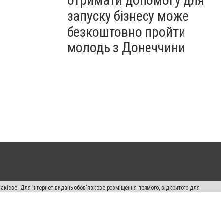
отримати допомогу для
запуску бізнесу може
безкоштовно пройти
молодь з Донеччини
накієве. Для інтернет-видань обов'язкове розміщення прямого, відкритого для
лама" публікуються на правах реклами.