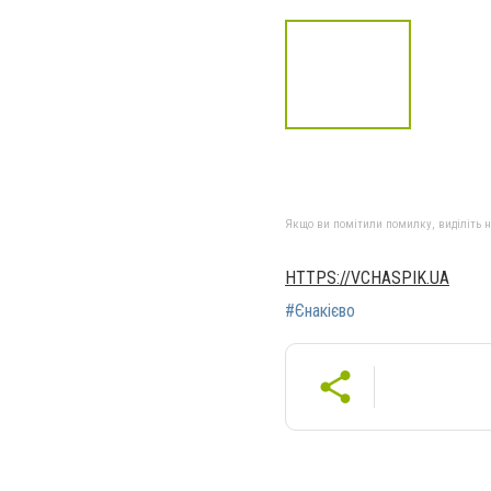
Якщо ви помітили помилку, виділіть нео
HTTPS://VCHASPIK.UA
#Єнакієво