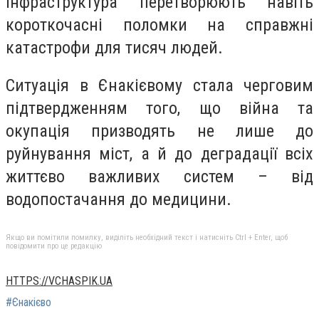
інфраструктура перетворюють навіть
короткочасні поломки на справжні
катастрофи для тисяч людей.
Ситуація в Єнакієвому стала черговим
підтвердженням того, що війна та
окупація призводять не лише до
руйнування міст, а й до деградації всіх
життєво важливих систем – від
водопостачання до медицини.
Якщо ви помітили помилку, виділіть необхідний текст і натисніть Ctrl + Enter, щоб
повідомити про це редакцію
HTTPS://VCHASPIK.UA
#Єнакієво