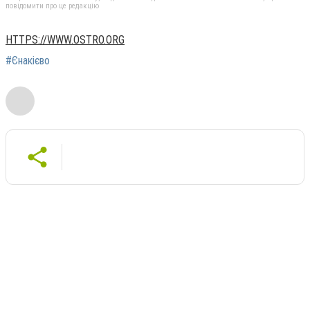
повідомити про це редакцію
HTTPS://WWW.OSTRO.ORG
#Єнакієво