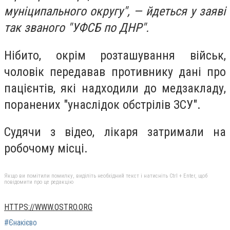
муніципального округу", — йдеться у заяві
так званого "УФСБ по ДНР".
Нібито, окрім розташування військ,
чоловік передавав противнику дані про
пацієнтів, які надходили до медзакладу,
поранених "унаслідок обстрілів ЗСУ".
Судячи з відео, лікаря затримали на
робочому місці.
Якщо ви помітили помилку, виділіть необхідний текст і натисніть Ctrl + Enter, щоб
повідомити про це редакцію
HTTPS://WWW.OSTRO.ORG
#Єнакієво