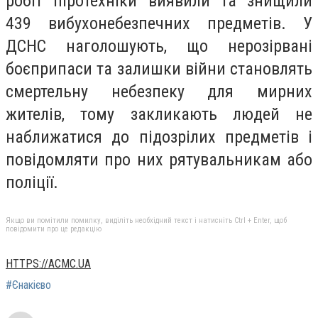
робіт піротехніки виявили та знищили
439 вибухонебезпечних предметів. У
ДСНС наголошують, що нерозірвані
боєприпаси та залишки війни становлять
смертельну небезпеку для мирних
жителів, тому закликають людей не
наближатися до підозрілих предметів і
повідомляти про них рятувальникам або
поліції.
Якщо ви помітили помилку, виділіть необхідний текст і натисніть Ctrl + Enter, щоб
повідомити про це редакцію
HTTPS://ACMC.UA
#Єнакієво