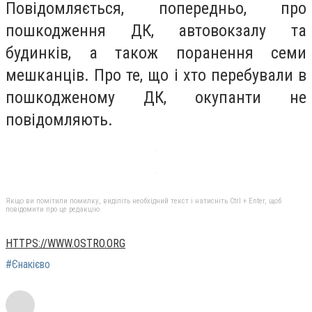
Повідомляється, попередньо, про
пошкодження ДК, автовокзалу та
будинків, а також поранення семи
мешканців. Про те, що і хто перебували в
пошкодженому ДК, окупанти не
повідомляють.
Якщо ви помітили помилку, виділіть необхідний текст і натисніть Ctrl + Enter, щоб
повідомити про це редакцію
HTTPS://WWW.OSTRO.ORG
#Єнакієво