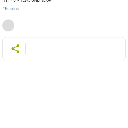
HTTPS://NEWS.ONLINE.UA
#Єнакієво