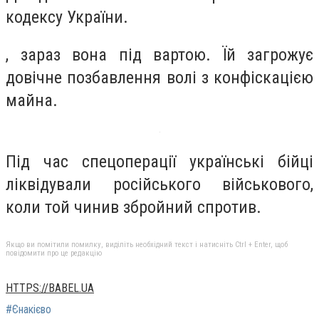
кодексу України.
, зараз вона під вартою. Їй загрожує
довічне позбавлення волі з конфіскацією
майна.
Під час спецоперації українські бійці
ліквідували російського військового,
коли той чинив збройний спротив.
Якщо ви помітили помилку, виділіть необхідний текст і натисніть Ctrl + Enter, щоб
повідомити про це редакцію
HTTPS://BABEL.UA
#Єнакієво