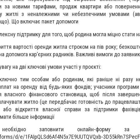
и за новими тарифами, продаж квартири або повернення
у житлі з неналежними чи небезпечними умовами (ава
ощо). Що включає пакет допомоги
ексну підтримку для того, щоб родина могла міцно стати на
иття вартості оренди житла строком на пів року; безкошт
на допомога кар’єрних радників. Важливі вимоги до заявник
вагу на дві ключові умови участі у проєкті:
ключно тим особам або родинам, які раніше ні разу н
иплат на оренду від будь-яких фондів; учасники програми
я власного фінансового становища, щоб після завершен
плачувати житло (це передбачає готовність до працевлашт
я або відкриття власної справи за підтримки фахівці
мати більше інформації
необхідно заповнити онлайн-форму за по
m/forms/d/e/1FAIpQLSd6Af4N5x7E9UUTQVQxb-3D55kRn7SPecF