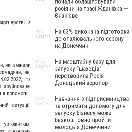
почали облаштовувати
росіяни на трасі Жданівка —
Єнакієве
артнерстві з
На 63% виконана підготовка
21:00
3 серпня
до опалювального сезону
на Донеччині
На масштабну базу для
14:57
и, які змінили
3 серпня
запуску “шахедів”
ромадяни, які
перетворила Росія
.02.2022, та
Донецький аеропорт
 зруйноване,
ння допомоги
Навчання з підприємництва
08:54
3 серпня
ій ситуації.
та отримати допомогу для
запуску бізнесу може
безкоштовно пройти
гуртожитках;
молодь з Донеччини
ез фінансову