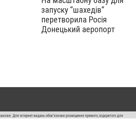
На масштабну базу для
запуску “шахедів”
перетворила Росія
Донецький аеропорт
накієве. Для інтернет-видань обов'язкове розміщення прямого, відкритого для
лама" публікуються на правах реклами.