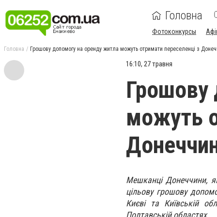
Головна
Фотоконкурсы
Афі
Головна
Грошову допомогу на оренду житла можуть отримати переселенці з Доне
16:10, 27 травня
Грошову 
можуть о
Донеччи
Мешканці Донеччини, я
цільову грошову допомо
Києві та Київській обл
Полтавській областях.