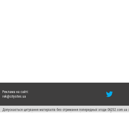
Реклама на сайті:
rek@citysites.ua
Допускається цитування матеріалів без отримання попередньої згоди 06252.com.ua з
пошукових систем гіперпосилання на цитовані статті не нижче другого абзацу в тек
Матеріали з плашками "Новини компаній", "Промо", "Партнерський матеріал", "Партнер