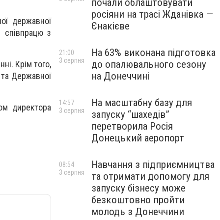
почали облаштовувати
росіяни на трасі Жданівка —
ної державної
Єнакієве
е співпрацю з
На 63% виконана підготовка
21:00
3 серпня
до опалювального сезону
ні. Крім того,
на Донеччині
 та Державної
На масштабну базу для
14:57
ом директора
3 серпня
запуску “шахедів”
перетворила Росія
Донецький аеропорт
Навчання з підприємництва
08:54
3 серпня
та отримати допомогу для
запуску бізнесу може
безкоштовно пройти
молодь з Донеччини