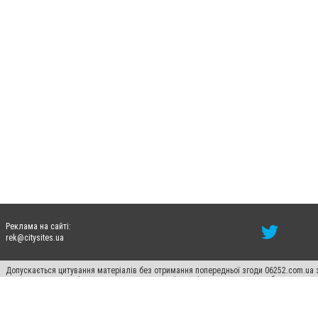
Реклама на сайті:
rek@citysites.ua
Допускається цитування матеріалів без отримання попередньої згоди 06252.com.ua з
пошукових систем гіперпосилання на цитовані статті не нижче другого абзацу в тек
Матеріали з плашками "Новини компаній", "Промо", "Партнерський матеріал", "Партнер