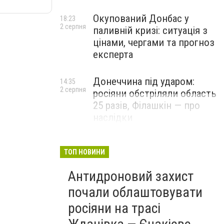
Окупований Донбас у
18:23
2 серпня
паливній кризі: ситуація з
цінами, чергами та прогноз
експерта
Донеччина під ударом:
14:35
2 серпня
росіяни обстріляли область
25 разів, Філашкін — про
наслідки
ТОП НОВИНИ
Антидроновий захист
почали облаштовувати
росіяни на трасі