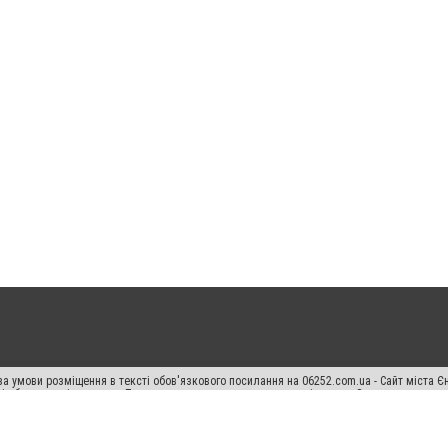
а умови розміщення в тексті обов'язкового посилання на 06252.com.ua - Сайт міста Є
сті або в якості джерела. Порушення виняткових прав переслідується Законом.
ський спецпроєкт", "Політичні новини", "Пресреліз", "PR", "Офіційно", "Політична рек