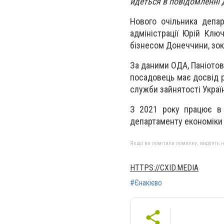
йдеться в повідомленні 
Нового очільника депа
адміністрації Юрій Клю
бізнесом Донеччини, зо
За даними ОДА, Паніотов
посадовець має досвід р
служби зайнятості Украї
З 2021 року працює в 
департаменту економіки
Якщо ви помітили помилку, виділіть нео
HTTPS://CXID.MEDIA
#Єнакієво