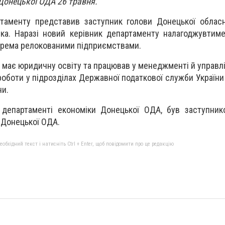
Донецької ОДА 26 травня.
ртаменту представив заступник голови Донецької облас
чка. Наразі новий керівник департаменту налагоджувтим
крема релокованими підприємствами.
 має юридичну освіту та працював у менеджменті й управлін
оботи у підрозділах Державної податкової служби України
ни.
департаменті економіки Донецької ОДА, був заступник
 Донецької ОДА.
бхідний текст і натисніть Ctrl + Enter, щоб повідомити про це редакцію