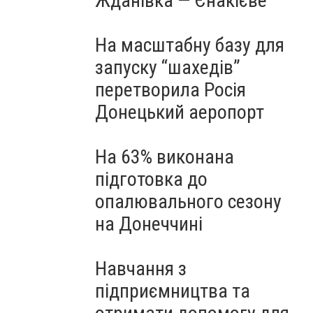
Жданівка — Єнакієве
На масштабну базу для
запуску “шахедів”
перетворила Росія
Донецький аеропорт
На 63% виконана
підготовка до
опалювального сезону
на Донеччині
Навчання з
підприємництва та