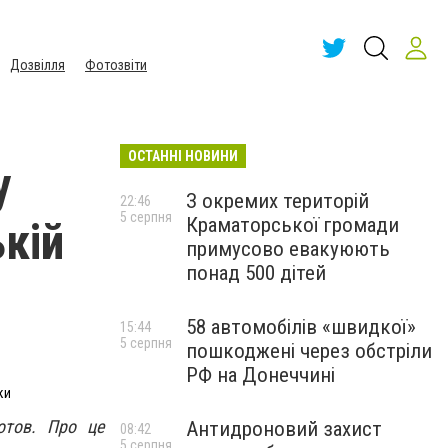
Дозвілля
Фотозвіти
ОСТАННІ НОВИНИ
у
З окремих територій
22:46
5 серпня
Краматорської громади
кій
примусово евакуюють
понад 500 дітей
58 автомобілів «швидкої»
15:44
5 серпня
пошкоджені через обстріли
РФ на Донеччині
ки
отов. Про це
Антидроновий захист
08:42
5 серпня