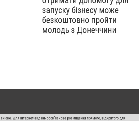
отримати допомогу для
запуску бізнесу може
безкоштовно пройти
молодь з Донеччини
накієве. Для інтернет-видань обов'язкове розміщення прямого, відкритого для
лама" публікуються на правах реклами.