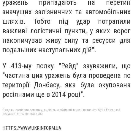
уражень припадають на перетин
значущих залізничних та автомобільних
шляхів. Тобто під удар потрапили
важливі логістичні пункти, у яких ворог
накопичував живу силу та ресурси для
подальших наступальних дій".
У 413-му полку "Рейд" зауважили, що
"частина цих уражень була проведена по
території Донбасу, яка була окупована
росіянами ще в 2014 році".
Якщо ви помітили помилку, виділіть необхідний текст і натисніть Ctrl + Enter, щоб
повідомити про це редакцію
HTTPS://WWW.UKRINFORM.UA