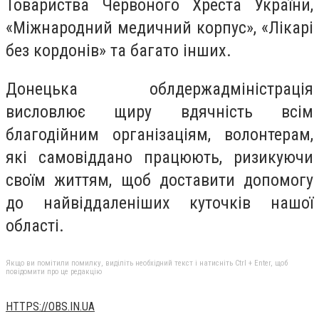
Товариства Червоного Хреста України,
«Міжнародний медичний корпус», «Лікарі
без кордонів» та багато інших.
Донецька облдержадміністрація
висловлює щиру вдячність всім
благодійним організаціям, волонтерам,
які самовіддано працюють, ризикуючи
своїм життям, щоб доставити допомогу
до найвіддаленіших куточків нашої
області.
Якщо ви помітили помилку, виділіть необхідний текст і натисніть Ctrl + Enter, щоб
повідомити про це редакцію
HTTPS://OBS.IN.UA