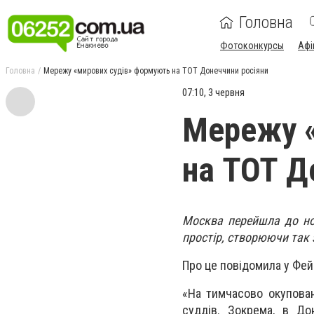
Головна
Фотоконкурсы
Афі
Головна
Мережу «мирових судів» формують на ТОТ Донеччини росіяни
07:10, 3 червня
Мережу «
на ТОТ Д
Москва перейшла до нов
простір, створюючи так 
Про це повідомила у Фей
«На тимчасово окупова
суддів. Зокрема, в Дон