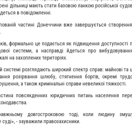
рені дільниці мають стати базовою ланкою російської судо
 йдеться в повідомленні.
упованій частині Донеччини вже завершується створенн
.
ків, формально це подається як підвищення доступності 
дової системи, а насправді йдеться про вибудовування
калі на захоплених територіях.
ій системі розглядають широкий спектр справ: майнові та 
тання розірвання шлюбу, стягнення боргів, окремі трудо
рушення, а також кримінальні справи невеликої тяжкості.
астина повсякденних юридичних питань населення пере
конодавства.
правжньому довгостроковою тоді, коли людину змуш
 суді», - зауважили правозахисники.