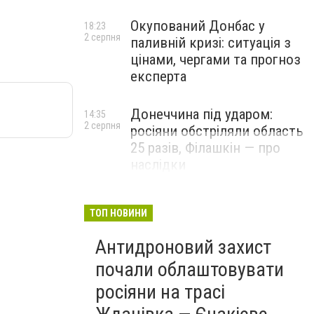
Окупований Донбас у
18:23
2 серпня
паливній кризі: ситуація з
цінами, чергами та прогноз
експерта
Донеччина під ударом:
14:35
2 серпня
росіяни обстріляли область
25 разів, Філашкін — про
наслідки
ТОП НОВИНИ
Антидроновий захист
почали облаштовувати
росіяни на трасі