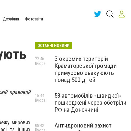
Дозвілля
Фотозвіти
ОСТАННІ НОВИНИ
ують
З окремих територій
22:46
Вчора
Краматорської громади
примусово евакуюють
понад 500 дітей
свій правовий
58 автомобілів «швидкої»
15:44
Вчора
пошкоджені через обстріли
РФ на Донеччині
ережу мирових
Антидроновий захист
08:42
васі та інших
Вчора