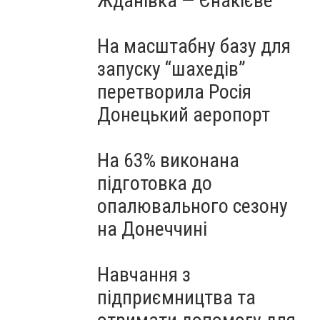
Жданівка — Єнакієве
На масштабну базу для
запуску “шахедів”
перетворила Росія
Донецький аеропорт
На 63% виконана
підготовка до
опалювального сезону
на Донеччині
Навчання з
підприємництва та