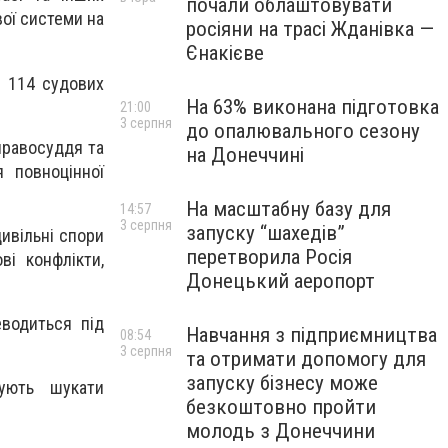
почали облаштовувати
вої системи на
росіяни на трасі Жданівка —
Єнакієве
я 114 судових
На 63% виконана підготовка
21:00
3 серпня
до опалювального сезону
правосуддя та
на Донеччині
 повноцінної
На масштабну базу для
14:57
3 серпня
запуску “шахедів”
цивільні спори
перетворила Росія
ві конфлікти,
Донецький аеропорт
водиться під
Навчання з підприємництва
08:54
3 серпня
та отримати допомогу для
запуску бізнесу може
ують шукати
безкоштовно пройти
молодь з Донеччини