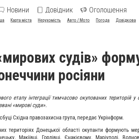
Новини
Довідник
Оголошення
ша
Карта міста
Нерухомість
Авто / Мото
Погода
Довідкова
мирових судів» форм
онеччини росіяни
ого етапу інтеграції тимчасово окупованих територій у 
звані «мирові суди».
сбуці Східна правозахисна група, передає Укрінформ.
них територіях Донецької області окупанти формують м
ецьку, Макіївці, Горлівці, Єнакієвому, Маріуполі, Волно