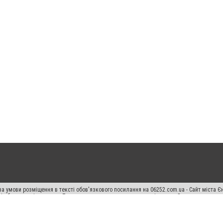
а умови розміщення в тексті обов'язкового посилання на 06252.com.ua - Сайт міста Є
сті або в якості джерела. Порушення виняткових прав переслідується Законом.
ський спецпроєкт", "Політичні новини", "Пресреліз", "PR", "Офіційно", "Політична рек