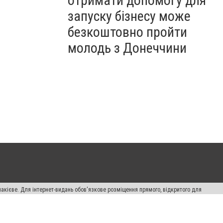
отримати допомогу для
запуску бізнесу може
безкоштовно пройти
молодь з Донеччини
накієве. Для інтернет-видань обов'язкове розміщення прямого, відкритого для
лама" публікуються на правах реклами.