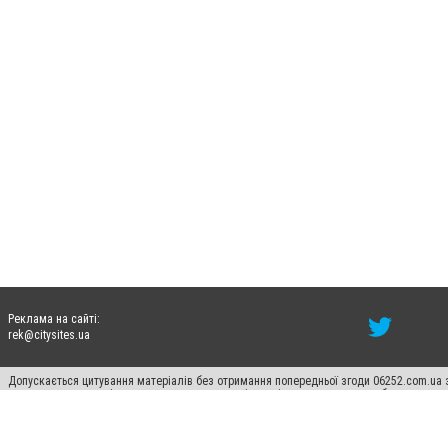
Реклама на сайті:
rek@citysites.ua
Допускається цитування матеріалів без отримання попередньої згоди 06252.com.ua з
пошукових систем гіперпосилання на цитовані статті не нижче другого абзацу в тек
Матеріали з плашками "Новини компаній", "Промо", "Партнерський матеріал", "Партнер