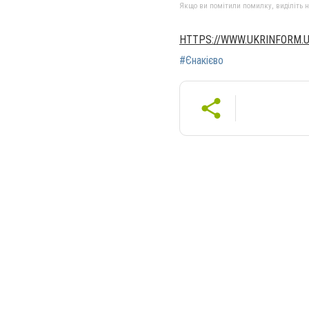
Якщо ви помітили помилку, виділіть нео
HTTPS://WWW.UKRINFORM.
#Єнакієво