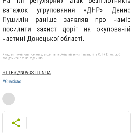
На тлі регулярних атак безпілотників
ватажок угруповання «ДНР» Денис
Пушилін раніше заявляв про намір
посилити захист доріг на окупованій
частині Донецької області.
Якщо ви помітили помилку, виділіть необхідний текст і натисніть Ctrl + Enter, щоб
повідомити про це редакцію
HTTPS://NOVOSTI.DN.UA
#Єнакієво