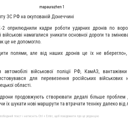
mapaurazhen 1
рту ЗС РФ на окупованій Донеччині
К-2 оприлюднили кадри роботи ударних дронів по ворож
кі військові намагалися уникати основної дороги та зміню
к це не допомогло.
дити полями, але від наших дронів це їх не вберегло»
 автомобілі військової поліції РФ, КамАЗ, вантажівки
истовувався для перевезення російських військових 
ецької області.
 дрони продовжують створювати дедалі більше проблем 
и їх шукати нові маршрути та втрачати техніку далеко від л
бхідний текст і натисніть Ctrl + Enter, щоб повідомити про це редакцію