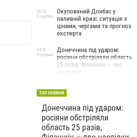
Окупований Донбас у
18:23
2 серпня
паливній кризі: ситуація з
цінами, чергами та прогноз
експерта
Донеччина під ударом:
14:35
2 серпня
росіяни обстріляли область
25 разів, Філашкін — про
наслідки
ТОП НОВИНИ
Донеччина під ударом:
росіяни обстріляли
область 25 разів,