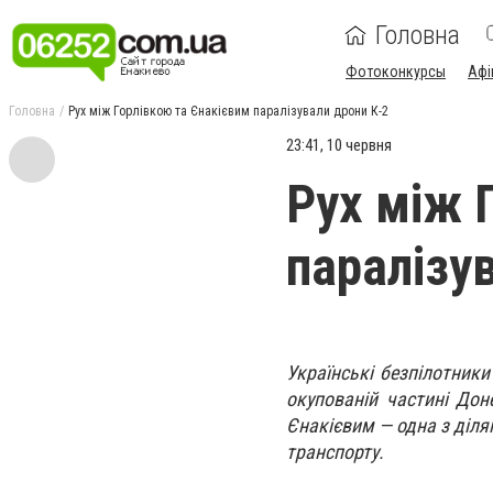
Головна
Фотоконкурсы
Афі
Головна
Рух між Горлівкою та Єнакієвим паралізували дрони К-2
23:41, 10 червня
Рух між 
паралізу
Українські безпілотник
окупованій частині Дон
Єнакієвим — одна з діля
транспорту.