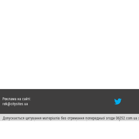
Реклама на сайті:
rek@citysites.ua
Допускається цитування матеріалів без отримання попередньої згоди 06252.com.ua з
пошукових систем гіперпосилання на цитовані статті не нижче другого абзацу в тек
Матеріали з плашками "Новини компаній", "Промо", "Партнерський матеріал", "Партнер