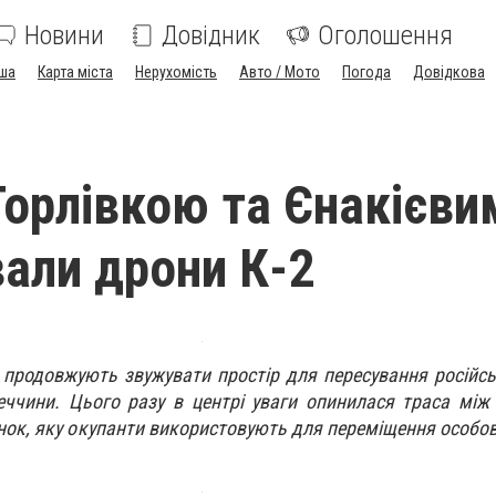
Новини
Довідник
Оголошення
ша
Карта міста
Нерухомість
Авто / Мото
Погода
Довідкова
Горлівкою та Єнакієви
вали дрони К-2
и продовжують звужувати простір для пересування російсь
еччини. Цього разу в центрі уваги опинилася траса між
нок, яку окупанти використовують для переміщення особов