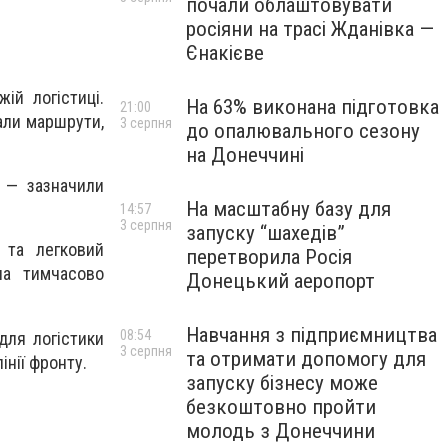
почали облаштовувати
росіяни на трасі Жданівка —
Єнакієве
ій логістиці.
На 63% виконана підготовка
21:00
вали маршрути,
3 серпня
до опалювального сезону
на Донеччині
, — зазначили
На масштабну базу для
14:57
3 серпня
запуску “шахедів”
 та легковий
перетворила Росія
на тимчасово
Донецький аеропорт
Навчання з підприємництва
08:54
для логістики
3 серпня
та отримати допомогу для
інії фронту.
запуску бізнесу може
безкоштовно пройти
молодь з Донеччини