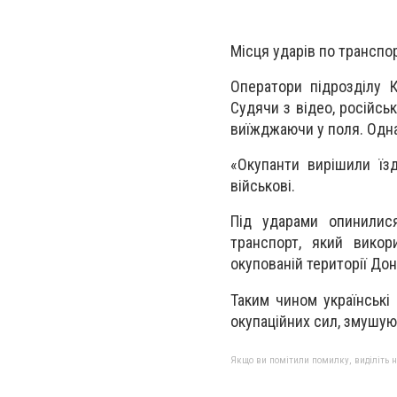
Місця ударів по транспо
Оператори підрозділу 
Судячи з відео, російсь
виїжджаючи у поля. Одна
«Окупанти вирішили їз
військові.
Під ударами опинилися
транспорт, який викор
окупованій території Дон
Таким чином українські
окупаційних сил, змушуюч
Якщо ви помітили помилку, виділіть нео