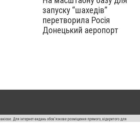
На масштабну базу для
запуску “шахедів”
перетворила Росія
Донецький аеропорт
накієве. Для інтернет-видань обов'язкове розміщення прямого, відкритого для
лама" публікуються на правах реклами.