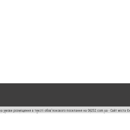
а умови розміщення в тексті обов'язкового посилання на 06252.com.ua - Сайт міста Є
сті або в якості джерела. Порушення виняткових прав переслідується Законом.
ський спецпроєкт", "Політичні новини", "Пресреліз", "PR", "Офіційно", "Політична рек