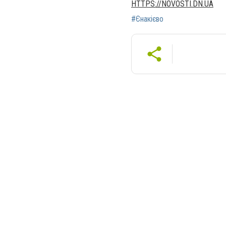
HTTPS://NOVOSTI.DN.UA
#Єнакієво