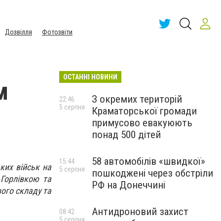
Дозвілля
Фотозвіти
ОСТАННІ НОВИНИ
м
З окремих територій
22:46
5 серпня
Краматорської громади
примусово евакуюють
понад 500 дітей
58 автомобілів «швидкої»
15:44
ких військ на
5 серпня
пошкоджені через обстріли
 Горлівкою та
РФ на Донеччині
ого складу та
Антидроновий захист
08:42
5 серпня