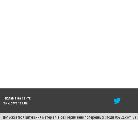
Реклама на сайті:
rek@citysites.ua
Допускається цитування матеріалів без отримання попередньої згоди 06252.com.ua з
пошукових систем гіперпосилання на цитовані статті не нижче другого абзацу в тек
Матеріали з плашками "Новини компаній", "Промо", "Партнерський матеріал", "Партнер