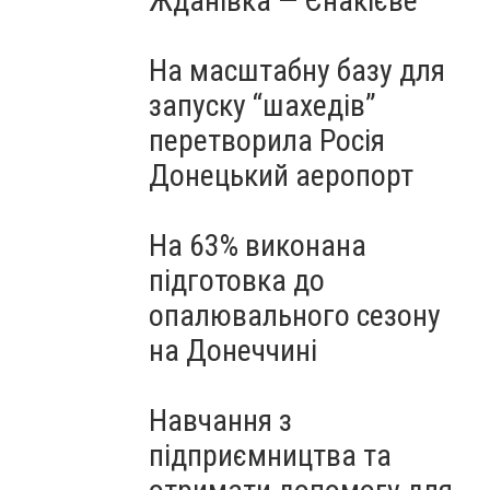
Жданівка — Єнакієве
На масштабну базу для
запуску “шахедів”
перетворила Росія
Донецький аеропорт
На 63% виконана
підготовка до
опалювального сезону
на Донеччині
Навчання з
підприємництва та