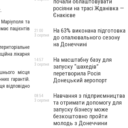
почали облаштовувати
росіяни на трасі Жданівка —
.
Єнакієве
 Маріуполя та
має пацієнтів
На 63% виконана підготовка
21:00
3 серпня
до опалювального сезону
на Донеччині
територіальне
ційна лікарня
На масштабну базу для
14:57
3 серпня
запуску “шахедів”
шнього місця
перетворила Росія
них гарантій.
Донецький аеропорт
ця відповідно
Навчання з підприємництва
08:54
3 серпня
та отримати допомогу для
запуску бізнесу може
безкоштовно пройти
молодь з Донеччини