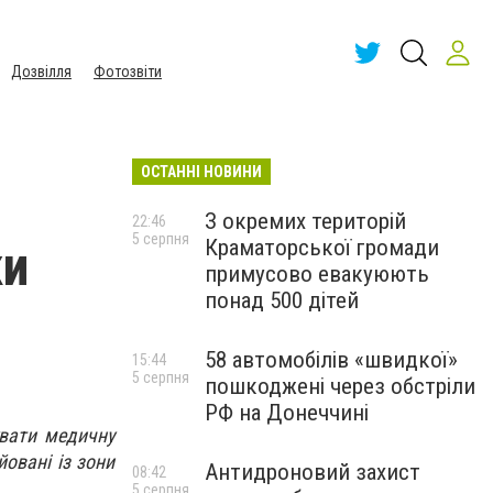
Дозвілля
Фотозвіти
ОСТАННІ НОВИНИ
З окремих територій
22:46
5 серпня
Краматорської громади
ки
примусово евакуюють
понад 500 дітей
58 автомобілів «швидкої»
15:44
5 серпня
пошкоджені через обстріли
РФ на Донеччині
увати медичну
овані із зони
Антидроновий захист
08:42
5 серпня