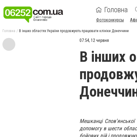
Головна
Фотоконкурсы
Афі
Головна
В інших областях України продовжують працювати клініки Донеччини
07:54, 12 червня
В інших 
продовжу
Донеччи
Мешканці Слов’янської
допомогу в шести обласн
бойових дій і продовжую