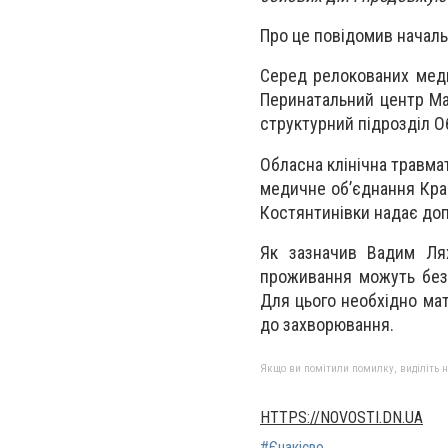
Про це повідомив начальн
Серед релокованих меди
Перинатальний центр Мар
структурний підрозділ Об
Обласна клінічна травма
медичне об’єднання Крам
Костянтинівки надає доп
Як зазначив Вадим Лях
проживання можуть без
Для цього необхідно мат
до захворювання.
Якщо ви помітили помилку, виділіть нео
HTTPS://NOVOSTI.DN.UA
#Єнакієво