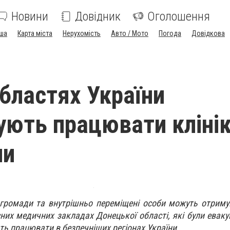
Новини
Довідник
Оголошення
ша
Карта міста
Нерухомість
Авто / Мото
Погода
Довідкова
областях України
ють працювати кліні
ни
 громади та внутрішньо переміщені особи можуть отрим
их медичних закладах Донецької області, які були евакуй
ть працювати в безпечніших регіонах України.