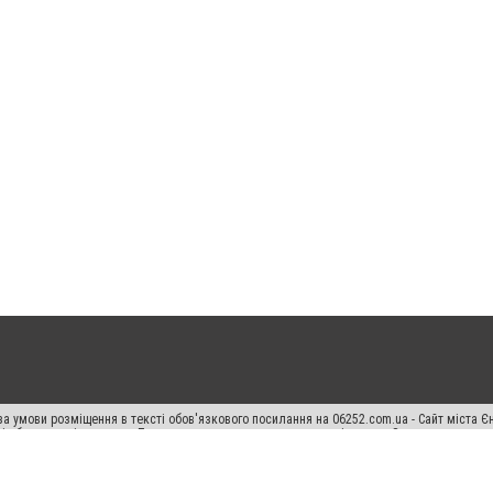
а умови розміщення в тексті обов'язкового посилання на 06252.com.ua - Сайт міста Є
сті або в якості джерела. Порушення виняткових прав переслідується Законом.
ський спецпроєкт", "Політичні новини", "Пресреліз", "PR", "Офіційно", "Політична рек