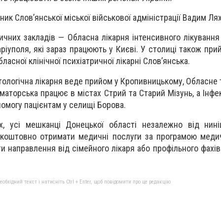
ик Слов’янської міської військової адміністрації Вадим Лях
чних закладів — Обласна лікарня інтенсивного лікування
іуполя, які зараз працюють у Києві. У столиці також прий
ласної клінічної психіатричної лікарні Слов’янська.
тологічна лікарня веде прийом у Кропивницькому, Обласне 
аторська працює в містах Стрий та Старий Мізунь, а Інфек
омогу пацієнтам у селищі Борова.
, усі мешканці Донецької області незалежно від нині
коштовно отримати медичні послуги за програмою медич
и направлення від сімейного лікаря або профільного фахів
бхідний текст і натисніть Ctrl + Enter, щоб повідомити про це редакцію