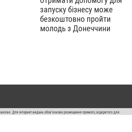
отримати допомогу для
запуску бізнесу може
безкоштовно пройти
молодь з Донеччини
накієве. Для інтернет-видань обов'язкове розміщення прямого, відкритого для
лама" публікуються на правах реклами.