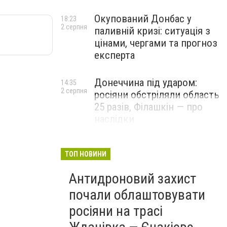
Окупований Донбас у
18:23
2 серпня
паливній кризі: ситуація з
цінами, чергами та прогноз
експерта
Донеччина під ударом:
14:35
2 серпня
росіяни обстріляли область
25 разів, Філашкін — про
наслідки
ТОП НОВИНИ
Антидроновий захист
почали облаштовувати
росіяни на трасі