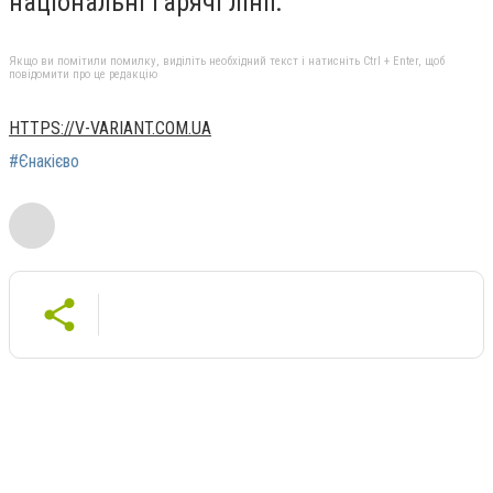
національні гарячі лінії.
Якщо ви помітили помилку, виділіть необхідний текст і натисніть Ctrl + Enter, щоб
повідомити про це редакцію
HTTPS://V-VARIANT.COM.UA
#Єнакієво