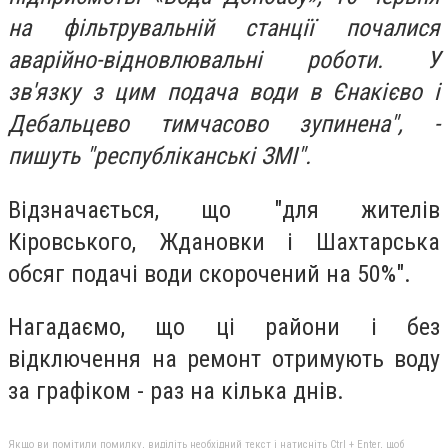
на фільтрувальній станції почалися
аварійно-відновлювальні роботи. У
зв'язку з цим подача води в Єнакієво і
Дебальцево тимчасово зупинена", -
пишуть "республіканські ЗМІ".
Відзначається, що "для жителів
Кіровського, Ждановки і Шахтарська
обсяг подачі води скорочений на 50%".
Нагадаємо, що ці райони і без
відключення на ремонт отримують воду
за графіком - раз на кілька днів.
Якщо ви помітили помилку, виділіть необхідний текст і натисніть Ctrl + Enter, щоб