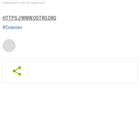
повідомити про це редакцію
HTTPS://WWW.OSTRO.ORG
#Єнакієво