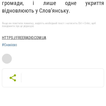
громади, і лише одне укриття
відновлюють у Слов’янську.
Якщо ви помітили помилку, виділіть необхідний текст і натисніть Ctrl + Enter, щоб
повідомити про це редакцію
HTTPS://FREERADIO.COM.UA
#Єнакієво