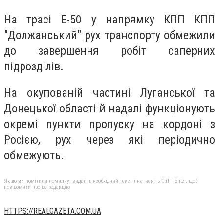
На трасі Е-50 у напрямку КПП КПП
"Должанський" рух транспорту обмежили
до завершення робіт саперних
підрозділів.
На окупованій частині Луганської та
Донецької області й надалі функціонують
окремі пункти пропуску на кордоні з
Росією, рух через які періодично
обмежують.
Якщо ви помітили помилку, виділіть необхідний текст і натисніть Ctrl + Enter, щоб
повідомити про це редакцію
HTTPS://REALGAZETA.COM.UA