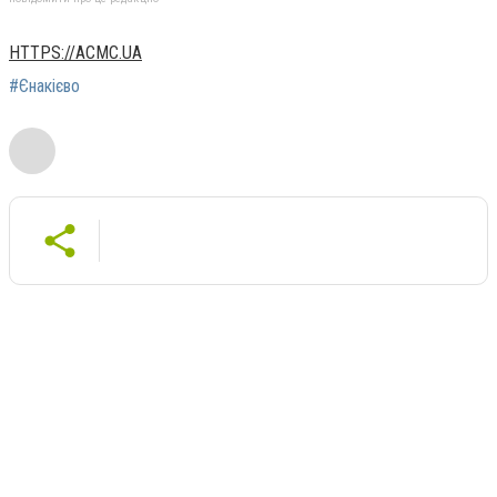
HTTPS://ACMC.UA
#Єнакієво