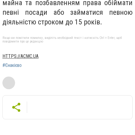
майна та позбавленням права обіймати
певні посади або займатися певною
діяльністю строком до 15 років.
Якщо ви помітили помилку, виділіть необхідний текст і натисніть Ctrl + Enter, щоб
повідомити про це редакцію
HTTPS://ACMC.UA
#Єнакієво