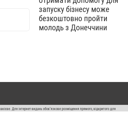
отримати допомогу для
запуску бізнесу може
безкоштовно пройти
молодь з Донеччини
накієве. Для інтернет-видань обов'язкове розміщення прямого, відкритого для
лама" публікуються на правах реклами.