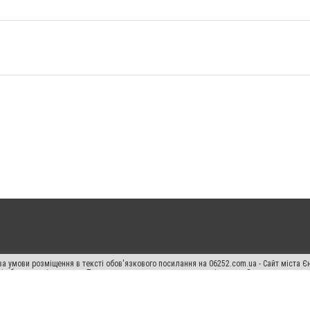
а умови розміщення в тексті обов'язкового посилання на 06252.com.ua - Сайт міста Є
сті або в якості джерела. Порушення виняткових прав переслідується Законом.
ський спецпроєкт", "Політичні новини", "Пресреліз", "PR", "Офіційно", "Політична рек