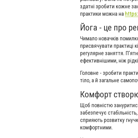
здатні зробити кожне за
практики можна на
https
Йога - це про ре
Чимало новачків помилко
присвячувати практиці к
регулярне заняття. П'ят
ефективнішими, ніж рідкі
Головне - зробити практ
тіло, а й загальне самопо
Комфорт створю
Щоб повністю зануритися
забезпечує стабільність
сприяють розвитку гнучк
комфортними.