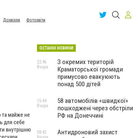
Дозвілля
Фотозвіти
ОСТАННІ НОВИНИ
З окремих територій
22:46
Вчора
Краматорської громади
примусово евакуюють
понад 500 дітей
58 автомобілів «швидкої»
15:44
Вчора
пошкоджені через обстріли
о та майже не
РФ на Донеччині
ть для себе
ати внутрішню
Антидроновий захист
08:42
ксесуари
Вчора