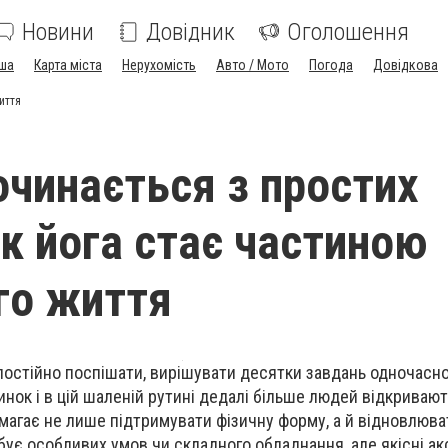
Новини
Довідник
Оголошення
ша
Карта міста
Нерухомість
Авто / Мото
Погода
Довідкова
иття
очинається з простих
як йога стає частиною
го життя
постійно поспішати, вирішувати десятки завдань одночасн
инок і в цій шаленій рутині дедалі більше людей відкриваю
помагає не лише підтримувати фізичну форму, а й відновлюв
ебує особливих умов чи складного обладнання, але якісні а