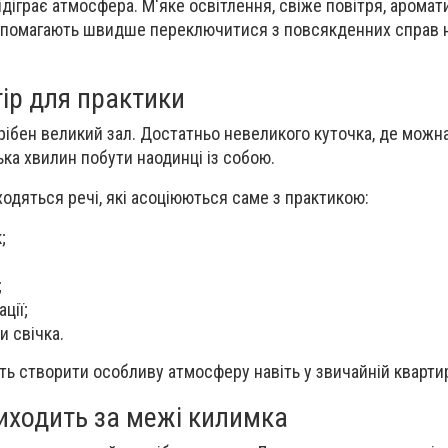
діграє атмосфера. М'яке освітлення, свіже повітря, аромат
допомагають швидше переключитися з повсякденних справ 
ір для практики
рібен великий зал. Достатньо невеликого куточка, де можн
ька хвилин побути наодинці із собою.
ходяться речі, які асоціюються саме з практикою:
;
;
ції;
и свічка.
ть створити особливу атмосферу навіть у звичайній квартир
иходить за межі килимка