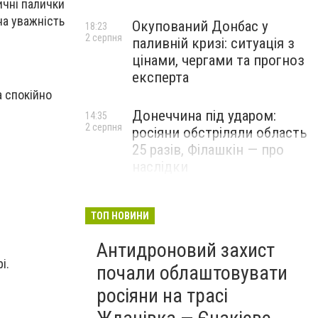
ичні палички
на уважність
Окупований Донбас у
18:23
2 серпня
паливній кризі: ситуація з
цінами, чергами та прогноз
експерта
а спокійно
Донеччина під ударом:
14:35
2 серпня
росіяни обстріляли область
25 разів, Філашкін — про
наслідки
ТОП НОВИНИ
Антидроновий захист
і.
почали облаштовувати
росіяни на трасі