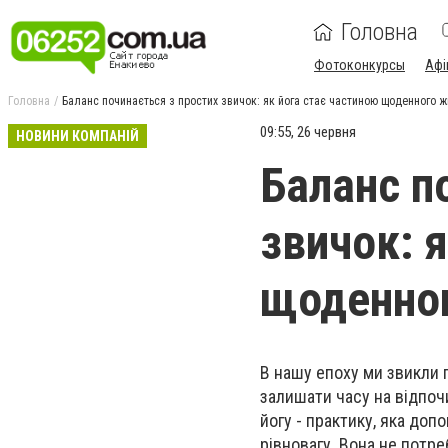
Головна
Фотоконкурсы
Афі
Головна
Баланс починається з простих звичок: як йога стає частиною щоденного ж
09:55, 26 червня
НОВИНИ КОМПАНІЙ
Баланс п
звичок: 
щоденно
В нашу епоху ми звикли 
залишати часу на відпоч
йогу - практику, яка до
рівновагу. Вона не потр