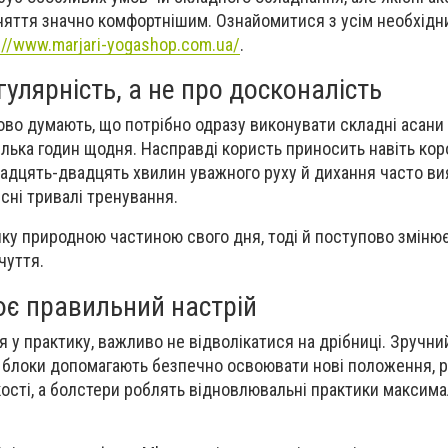
няття значно комфортнішим. Ознайомитися з усім необхідн
://www.marjari-yogashop.com.ua/
.
гулярність, а не про досконалість
во думають, що потрібно одразу виконувати складні асани
ілька годин щодня. Насправді користь приносить навіть кор
надцять-двадцять хвилин уважного руху й дихання часто в
сні тривалі тренування.
ику природною частиною свого дня, тоді й поступово зміню
чуття.
є правильний настрій
 у практику, важливо не відволікатися на дрібниці. Зручн
, блоки допомагають безпечно освоювати нові положення, 
ості, а болстери роблять відновлювальні практики максим