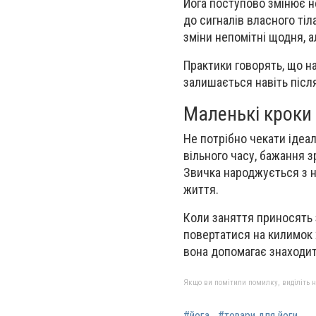
Йога поступово змінює н
до сигналів власного тіл
зміни непомітні щодня, 
Практики говорять, що на
залишається навіть післ
Маленькі кроки 
Не потрібно чекати ідеа
вільного часу, бажання 
Звичка народжується з 
життя.
Коли заняття приносять 
повертатися на килимок х
вона допомагає знаходит
Якщо ви помітили помилку, виділіть нео
#йога
#товари для йоги