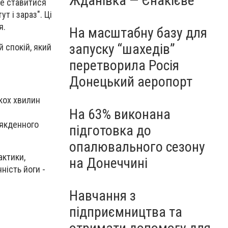
Жданівка — Єнакієве
ше ставитися
т і зараз". Ці
я.
На масштабну базу для
запуску “шахедів”
й спокій, який
перетворила Росія
Донецький аеропорт
кох хвилин
На 63% виконана
.
сякденного
підготовка до
опалювального сезону
актики,
на Донеччині
ність йоги -
Навчання з
підприємництва та