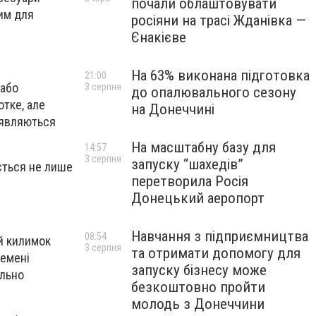
почали облаштовувати
им для
росіяни на трасі Жданівка —
Єнакієве
На 63% виконана підготовка
21:00
 або
3 серпня
до опалювального сезону
отке, але
на Донеччині
иявляються
На масштабну базу для
14:57
3 серпня
запуску “шахедів”
ється не лише
перетворила Росія
Донецький аеропорт
Навчання з підприємництва
08:54
ий килимок
3 серпня
та отримати допомогу для
ремені
запуску бізнесу може
ально
безкоштовно пройти
молодь з Донеччини