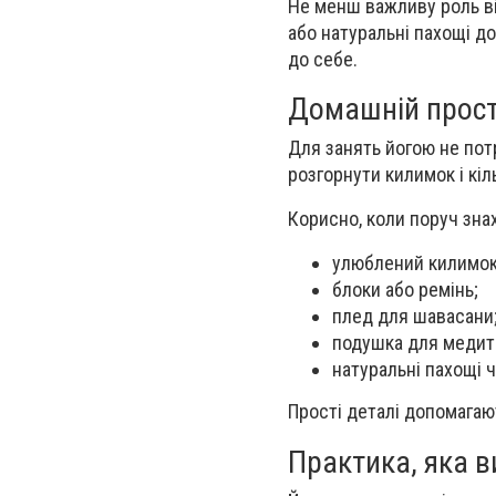
Не менш важливу роль ві
або натуральні пахощі 
до себе.
Домашній прост
Для занять йогою не пот
розгорнути килимок і кіл
Корисно, коли поруч зна
улюблений килимок
блоки або ремінь;
плед для шавасани
подушка для медита
натуральні пахощі ч
Прості деталі допомагаю
Практика, яка в