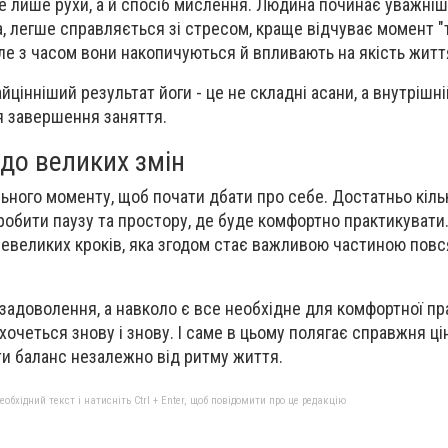
е лише рухи, а й спосіб мислення. Людина починає уважні
а, легше справляється зі стресом, краще відчуває момент "ту
але з часом вони накопичуються й впливають на якість житт
йцінніший результат йоги - це не складні асани, а внутрішні
я завершення заняття.
до великих змін
льного моменту, щоб почати дбати про себе. Достатньо кіль
зробити паузу та простору, де буде комфортно практикувати
невеликих кроків, яка згодом стає важливою частиною пов
задоволення, а навколо є все необхідне для комфортної пр
очеться знову і знову. І саме в цьому полягає справжня цін
и баланс незалежно від ритму життя.
бхідний текст і натисніть Ctrl + Enter, щоб повідомити про це редакцію