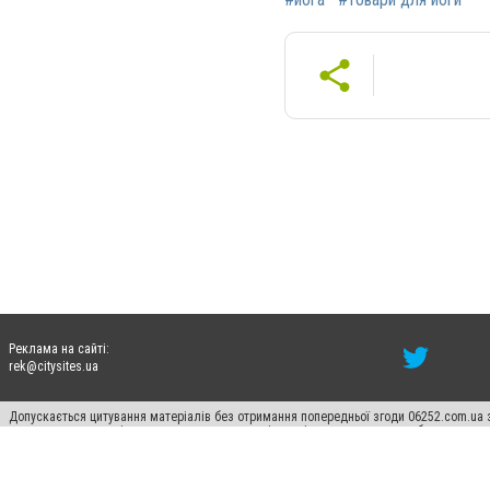
Реклама на сайті:
rek@citysites.ua
Допускається цитування матеріалів без отримання попередньої згоди 06252.com.ua з
пошукових систем гіперпосилання на цитовані статті не нижче другого абзацу в тек
Матеріали з плашками "Новини компаній", "Промо", "Партнерський матеріал", "Партнер