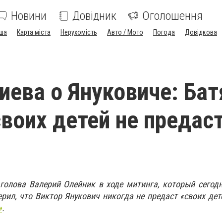
Новини
Довідник
Оголошення
ша
Карта міста
Нерухомість
Авто / Мото
Погода
Довідкова
иева о Януковиче: Бат
своих детей не предас
голова Валерий Олейник в ходе митинга, который сегодн
ерил, что Виктор Янукович никогда не предаст «своих дет
»
.