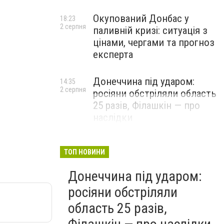
Окупований Донбас у
18:23
2 серпня
паливній кризі: ситуація з
цінами, чергами та прогноз
експерта
Донеччина під ударом:
14:35
2 серпня
росіяни обстріляли область
25 разів, Філашкін — про
наслідки
ТОП НОВИНИ
Донеччина під ударом:
росіяни обстріляли
область 25 разів,