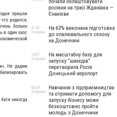
почали облаштовувати
росіяни на трасі Жданівка —
Єнакієве
егодня пришли
 что родился,
очень больно
На 63% виконана підготовка
21:00
ь в один хаос
3 серпня
до опалювального сезону
экономической
на Донеччині
На масштабну базу для
14:57
3 серпня
запуску “шахедів”
и». Не дадим
перетворила Росія
билизировать
Донецький аеропорт
Навчання з підприємництва
08:54
3 серпня
та отримати допомогу для
 батя никогда
запуску бізнесу може
безкоштовно пройти
молодь з Донеччини