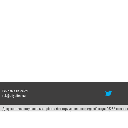
Реклама на сайті:
rek@citysites.ua
Допускається цитування матеріалів без отримання попередньої згоди 06252.com.ua з
пошукових систем гіперпосилання на цитовані статті не нижче другого абзацу в тек
Матеріали з плашками "Новини компаній", "Промо", "Партнерський матеріал", "Партнер