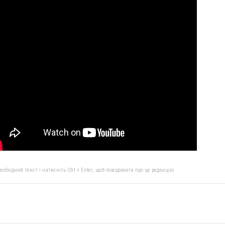
бхідний текст і натисніть Ctrl + Enter, щоб повідомити про це редакцію