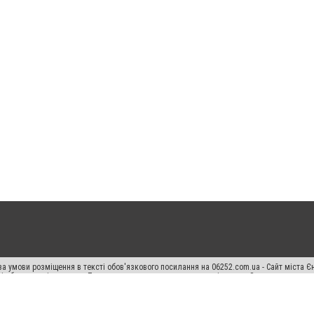
а умови розміщення в тексті обов'язкового посилання на 06252.com.ua - Сайт міста Є
сті або в якості джерела. Порушення виняткових прав переслідується Законом.
ський спецпроєкт", "Політичні новини", "Пресреліз", "PR", "Офіційно", "Політична рек