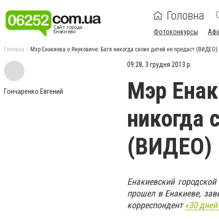
Головна
Фотоконкурсы
Афі
Головна
Мэр Енакиева о Януковиче: Батя никогда своих детей не предаст (ВИДЕО)
09:28, 3 грудня 2013 р.
Мэр Енак
Гончаренко Евгений
никогда 
(ВИДЕО)
Енакиевский городской 
прошел в Енакиеве, зав
корреспондент
«30 дней