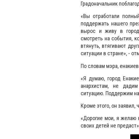
Градоначальник поблагод
«Вы отработали полный
поддержать нашего през
вырос и живу в городе
смотреть на события, к
втянуть, втягивают дру
ситуации в стране», - о
По словам мэра, енакие
«Я думаю, город Енаки
анархистам, не дадим
ситуацию. Поддержим наш
Кроме этого, он заявил,
«Дорогие мои, я желаю 
своих детей не предаст»