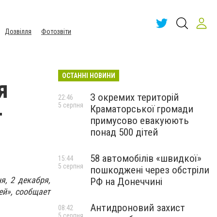
Дозвілля
Фотозвіти
ОСТАННІ НОВИНИ
я
З окремих територій
22:46
5 серпня
Краматорської громади
т
примусово евакуюють
понад 500 дітей
58 автомобілів «швидкої»
15:44
5 серпня
пошкоджені через обстріли
я, 2 декабря,
РФ на Донеччині
ей», сообщает
Антидроновий захист
08:42
5 серпня