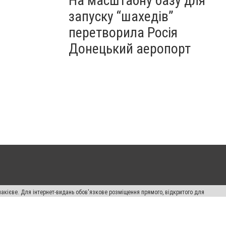
На масштабну базу для
запуску “шахедів”
перетворила Росія
Донецький аеропорт
накієве. Для інтернет-видань обов'язкове розміщення прямого, відкритого для
лама" публікуються на правах реклами.