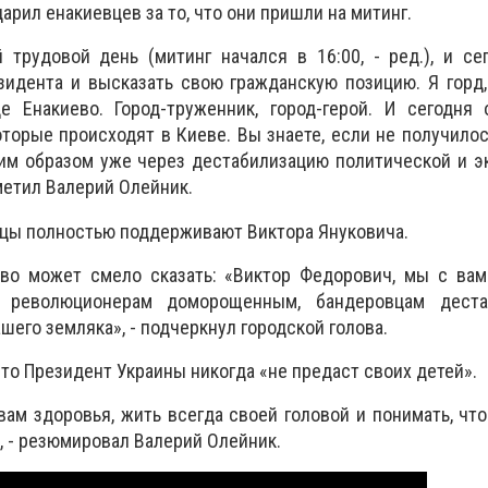
арил енакиевцев за то, что они пришли на митинг.
 трудовой день (митинг начался в 16:00, - ред.), и с
идента и высказать свою гражданскую позицию. Я горд,
 Енакиево. Город-труженник, город-герой. И сегодня 
оторые происходят в Киеве. Вы знаете, если не получилос
гим образом уже через дестабилизацию политической и 
тметил Валерий Олейник.
вцы полностью поддерживают Виктора Януковича.
ево может смело сказать: «Виктор Федорович, мы с вам
 революционерам доморощенным, бандеровцам деста
его земляка», - подчеркнул городской голова.
 что Президент Украины никогда «не предаст своих детей».
вам здоровья, жить всегда своей головой и понимать, что
, - резюмировал Валерий Олейник.