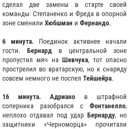
сделал две замены в старте своей
команды: Степаненко и Фреда в опорной
зоне сменили
Хюбшман
и
Фернандо
.
6 минута.
Поединок активнее начали
гости.
Бернард
в центральной зоне
пропустил мяч на
Шевчука
, тот опасно
прострелил во вратарскую, но к снаряду
совсем немного не поспел
Тейшейра
.
16 минута. Адриано
в штрафной
соперника разобрался с
Фонтанелло
,
неплохо отдавал под удар
Бернарду
, но
защитники «Черноморца» прочитали