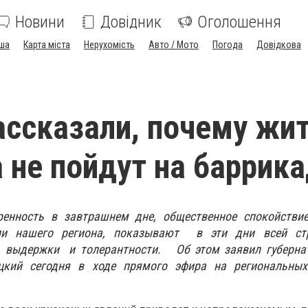
Новини
Довідник
Оголошення
ша
Карта міста
Нерухомість
Авто / Мото
Погода
Довідкова
ассказали, почему жи
 не пойдут на баррик
енность в завтрашнем дне, общественное спокойствие
ли нашего региона, показывают в эти дни всей ст
, выдержки и толерантности. Об этом заявил губерна
кий сегодня в ходе прямого эфира на региональных