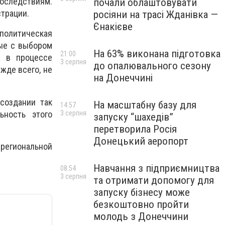
последствиям.
почали облаштовувати
трации.
росіяни на трасі Жданівка —
Єнакієве
политическая
ные с выбором
На 63% виконана підготовка
21:00
а в процессе
3 серпня
до опалювального сезону
жде всего, не
на Донеччині
создании так
На масштабну базу для
14:57
ьность этого
3 серпня
запуску “шахедів”
перетворила Росія
Донецький аеропорт
 региональной
Навчання з підприємництва
08:54
3 серпня
та отримати допомогу для
запуску бізнесу може
безкоштовно пройти
молодь з Донеччини