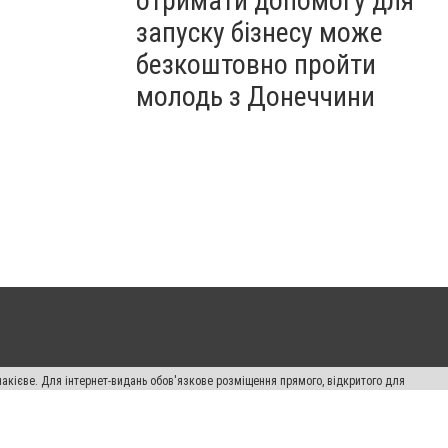
отримати допомогу для
запуску бізнесу може
безкоштовно пройти
молодь з Донеччини
накієве. Для інтернет-видань обов'язкове розміщення прямого, відкритого для
лама" публікуються на правах реклами.