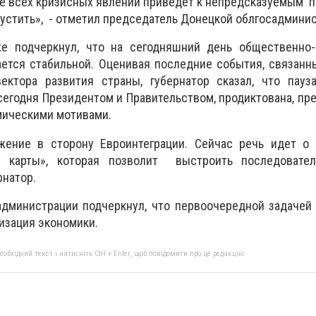
е всех кризисных явлений приведет к непредсказуемым 
устить», - отметил председатель Донецкой облгосадминис
е подчеркнул, что на сегодняшний день общественно-
ается стабильной. Оценивая последние события, связан
ектора развития страны, губернатор сказал, что пауз
сегодня Президентом и Правительством, продиктована, пре
мическими мотивами.
ние в сторону Евроинтеграции. Сейчас речь идет о 
 карты», которая позволит выстроить последовател
рнатор.
администрации подчеркнул, что первоочередной задачей
изация экономики.
бхідний текст і натисніть Ctrl + Enter, щоб повідомити про це редакцію