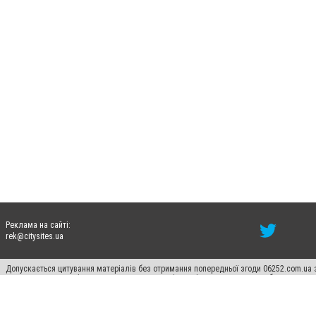
Реклама на сайті:
rek@citysites.ua
Допускається цитування матеріалів без отримання попередньої згоди 06252.com.ua з
пошукових систем гіперпосилання на цитовані статті не нижче другого абзацу в тек
Матеріали з плашками "Новини компаній", "Промо", "Партнерський матеріал", "Партнер