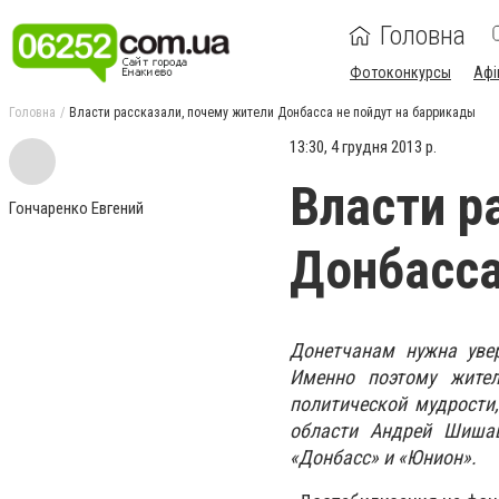
Головна
Фотоконкурсы
Афі
Головна
Власти рассказали, почему жители Донбасса не пойдут на баррикады
13:30, 4 грудня 2013 р.
Власти р
Гончаренко Евгений
Донбасса
Донетчанам нужна увер
Именно поэтому жите
политической мудрости
области Андрей Шишац
«Донбасс» и «Юнион».