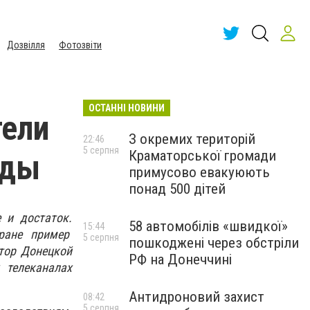
Дозвілля
Фотозвіти
ОСТАННІ НОВИНИ
тели
З окремих територій
22:46
5 серпня
Краматорської громади
ады
примусово евакуюють
понад 500 дітей
 и достаток.
58 автомобілів «швидкої»
15:44
ране пример
5 серпня
пошкоджені через обстріли
тор Донецкой
РФ на Донеччині
 телеканалах
Антидроновий захист
08:42
5 серпня