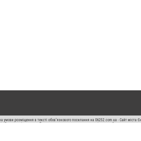
а умови розміщення в тексті обов'язкового посилання на 06252.com.ua - Сайт міста Є
сті або в якості джерела. Порушення виняткових прав переслідується Законом.
ський спецпроєкт", "Політичні новини", "Пресреліз", "PR", "Офіційно", "Політична рек