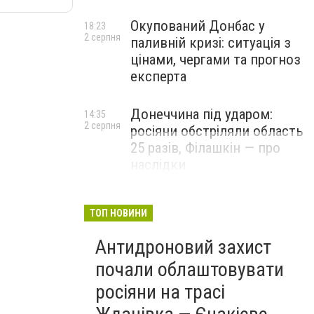
Окупований Донбас у
18:23
2 серпня
паливній кризі: ситуація з
цінами, чергами та прогноз
експерта
Донеччина під ударом:
14:35
2 серпня
росіяни обстріляли область
25 разів, Філашкін — про
наслідки
ТОП НОВИНИ
Антидроновий захист
почали облаштовувати
росіяни на трасі