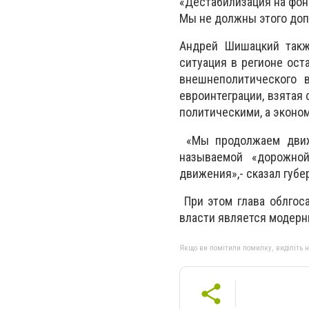
«Дестабилизация на фон
Мы не должны этого доп
Андрей Шишацкий такж
ситуация в регионе ост
внешнеполитического в
евроинтеграции, взятая 
политическими, а эконо
«Мы продолжаем движе
называемой «дорожной
движения»,- сказал губе
При этом глава облгос
власти является модерн
Якщо ви помітили помилку, виділіть нео