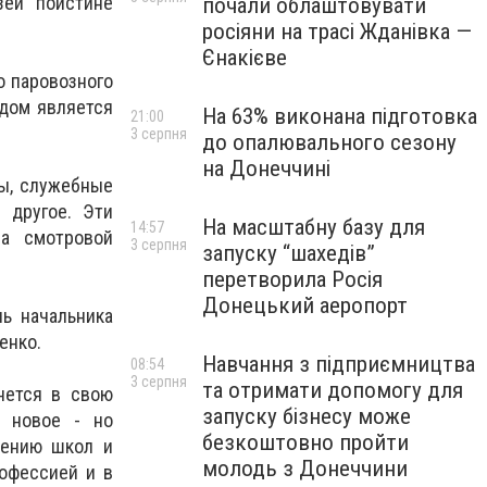
зей поистине
почали облаштовувати
росіяни на трасі Жданівка —
Єнакієве
 паровозного
 дом является
На 63% виконана підготовка
21:00
3 серпня
до опалювального сезону
на Донеччині
ды, служебные
 другое. Эти
На масштабну базу для
14:57
На смотровой
3 серпня
запуску “шахедів”
перетворила Росія
Донецький аеропорт
ь начальника
енко.
Навчання з підприємництва
08:54
3 серпня
та отримати допомогу для
нется в свою
запуску бізнесу може
о новое - но
безкоштовно пройти
щению школ и
молодь з Донеччини
рофессией и в