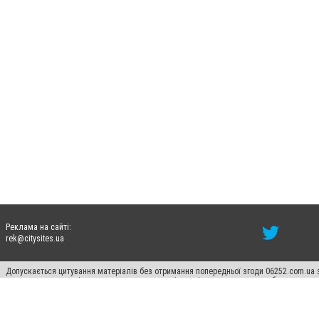
Реклама на сайті:
rek@citysites.ua
Допускається цитування матеріалів без отримання попередньої згоди 06252.com.ua з
пошукових систем гіперпосилання на цитовані статті не нижче другого абзацу в тек
Матеріали з плашками "Новини компаній", "Промо", "Партнерський матеріал", "Партнер