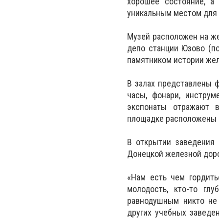
хорошее состояние, а
уникальным местом для 
Музей расположен на ж
депо станции Юзово (по
памятником истории жел
В залах представлены ф
часы, фонари, инструм
экспонаты отражают в
площадке расположены 
В открытии заведения 
Донецкой железной доро
«Нам есть чем гордить
молодость, кто-то гл
равнодушным никто не
других учебных заведен