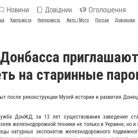
Новини
Довідник
Оголошення
ша
Карта міста
Нерухомість
Авто / Мото
Погода
Довідкова
 Донбасса приглашаю
ть на старинные пар
крыт после реконструкции Музей истории и развития Доне
лужба ДонЖД, за 13 лет существования заведение ст
зеев железнодорожной техники не только в Украине, но и 
азцы натурных экспонатов железнодорожного подвижного