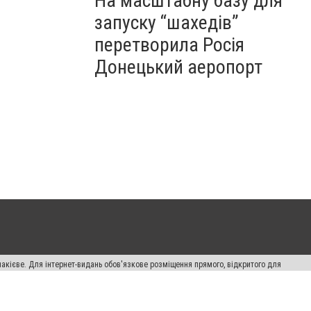
На масштабну базу для
запуску “шахедів”
перетворила Росія
Донецький аеропорт
накієве. Для інтернет-видань обов'язкове розміщення прямого, відкритого для
лама" публікуються на правах реклами.