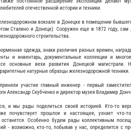
 также постоянное расширение экспозиции делают му
любителей отечественной истории и техники.
елезнодорожном вокзале в Донецке в помещении бывшего
том Сталино и Донецк). Сооружен еще в 1872 году, сам
езнодорожного строительства.
орменная одежда, знаки различия разных времен, награ
енты и инвентарь, документальные коллекции и многое
се основные вехи развития Донецкой магистрали. 
раритетные натурные образцы железнодорожной техники.
приняли участие главный инженер - первый заместител
ги Александр Скубченко и директор музея Владимир Донч
ся, и мы рады поделиться своей историей. Кто-то вер
убже почувствует прошлое и настоящее, узнает что-т
 останется. Особенно будем рады коллективным посе
ий - возможно, кто-то, побывав у нас, определится с п