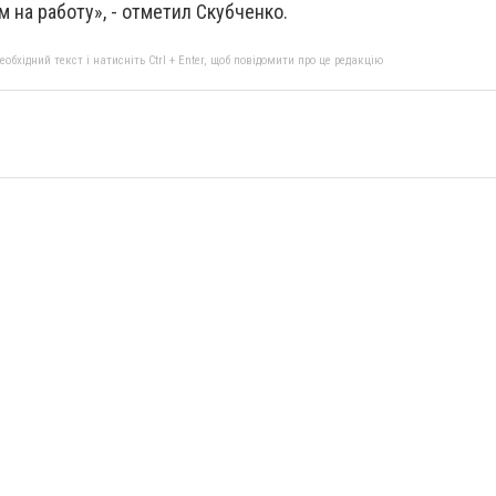
 на работу», - отметил Скубченко.
бхідний текст і натисніть Ctrl + Enter, щоб повідомити про це редакцію