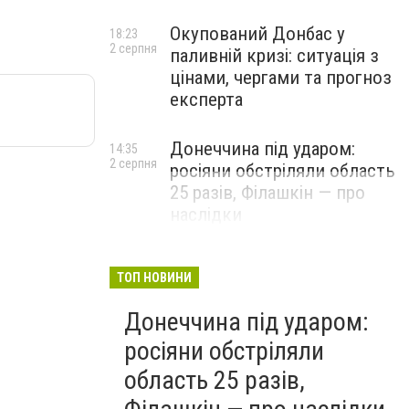
Окупований Донбас у
18:23
2 серпня
паливній кризі: ситуація з
цінами, чергами та прогноз
експерта
Донеччина під ударом:
14:35
2 серпня
росіяни обстріляли область
25 разів, Філашкін — про
наслідки
ТОП НОВИНИ
Донеччина під ударом:
росіяни обстріляли
область 25 разів,