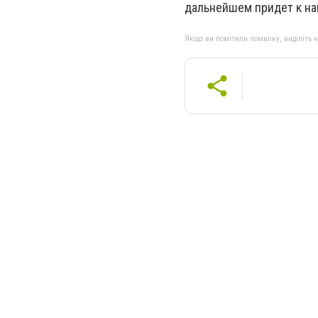
дальнейшем придет к нам
Якщо ви помітили помилку, виділіть нео