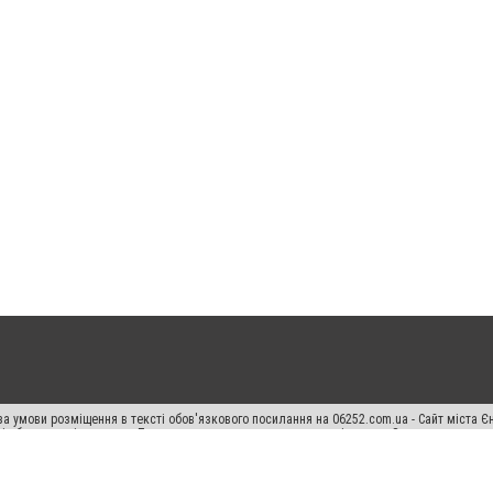
а умови розміщення в тексті обов'язкового посилання на 06252.com.ua - Сайт міста Є
сті або в якості джерела. Порушення виняткових прав переслідується Законом.
ський спецпроєкт", "Політичні новини", "Пресреліз", "PR", "Офіційно", "Політична рек