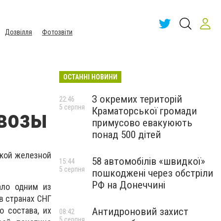
Дозвілля
Фотозвіти
ОСТАННІ НОВИНИ
т
З окремих територій
22:46
5 серпня
Краматорської громади
овозы
примусово евакуюють
понад 500 дітей
цкой железной
58 автомобілів «швидкої»
15:44
5 серпня
пошкоджені через обстріли
РФ на Донеччині
ало одним из
в странах СНГ
 состава, их
Антидроновий захист
08:42
5 серпня