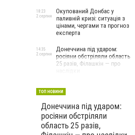
Окупований Донбас у
18:23
2 серпня
паливній кризі: ситуація з
цінами, чергами та прогноз
експерта
Донеччина під ударом:
14:35
2 серпня
росіяни обстріляли область
25 разів, Філашкін — про
наслідки
ТОП НОВИНИ
Донеччина під ударом:
росіяни обстріляли
область 25 разів,