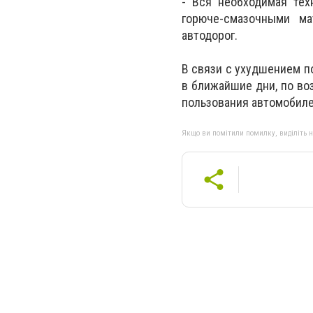
- Вся необходимая тех
горюче-смазочными ма
автодорог.
В связи с ухудшением п
в ближайшие дни, по воз
пользования автомобиле
Якщо ви помітили помилку, виділіть нео