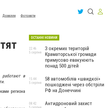
Дозвілля
Фотозвіти
ОСТАННІ НОВИНИ
стят
З окремих територій
22:46
5 серпня
Краматорської громади
примусово евакуюють
понад 500 дітей
и работают в
58 автомобілів «швидкої»
15:44
ти.
5 серпня
пошкоджені через обстріли
РФ на Донеччині
иками региона
Антидроновий захист
08:42
5 серпня