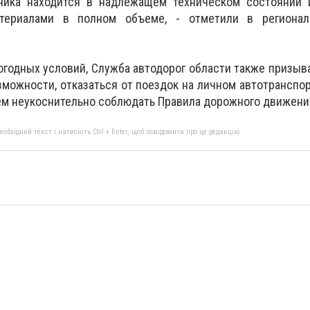
ника находится в надлежащем техническом состоянии 
териалами в полном объеме, - отметили в региона
огодных условий, Служба автодорог области также призыв
можности, отказаться от поездок на личном автотранспорт
м неукоснительно соблюдать Правила дорожного движени
бхідний текст і натисніть Ctrl + Enter, щоб повідомити про це редакцію