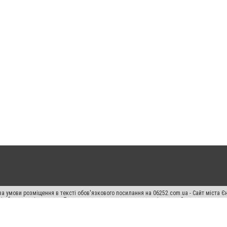
а умови розміщення в тексті обов'язкового посилання на 06252.com.ua - Сайт міста Є
сті або в якості джерела. Порушення виняткових прав переслідується Законом.
ський спецпроєкт", "Політичні новини", "Пресреліз", "PR", "Офіційно", "Політична рек