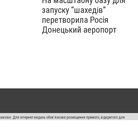
На масштабну базу для
запуску “шахедів”
перетворила Росія
Донецький аеропорт
накієве. Для інтернет-видань обов'язкове розміщення прямого, відкритого для
лама" публікуються на правах реклами.