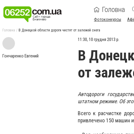
Головна
Фотоконкурсы
Афі
Головна
В Донецкой области дороги чистят от залежей снега
11:30, 10 грудня 2013 р.
В Донецк
Гончаренко Евгений
от залеж
Автодороги государст
штатном режиме
.
Об эт
Всего к расчистке дор
привлечено 150 машин и