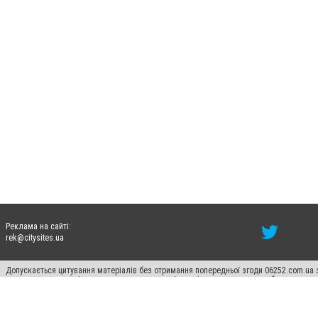
Реклама на сайті:
rek@citysites.ua
Допускається цитування матеріалів без отримання попередньої згоди 06252.com.ua з
пошукових систем гіперпосилання на цитовані статті не нижче другого абзацу в тек
Матеріали з плашками "Новини компаній", "Промо", "Партнерський матеріал", "Партнер