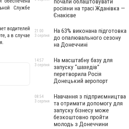
и обеспечена
почали облаштовувати
льной Службе
росіяни на трасі Жданівка —
Єнакієве
ает водителей
На 63% виконана підготовка
21:00
е, а в случае
3 серпня
до опалювального сезону
я.
на Донеччині
На масштабну базу для
14:57
3 серпня
запуску “шахедів”
перетворила Росія
Донецький аеропорт
Навчання з підприємництва
08:54
3 серпня
та отримати допомогу для
запуску бізнесу може
безкоштовно пройти
молодь з Донеччини