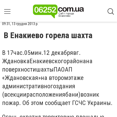
09:31, 13 грудня 2013 р.
В Енакиево горела шахта
В 17
час
.
05
мин
.
12 декабря
в
г.
Ждановка
Енакиевского
района
на
поверхности
шахты
ПАО
АП
«
Ждановская»
на втором
этаже
административного
здания
(в
секции
расположения
бани
)
возник
пожар
.
Об этом сообщает ГСЧС Украины.
Огонь охватил территорию площадью