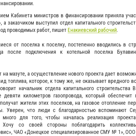
инансировании.
нием Кабинета министров в финансировании приняла уча
, а заказчиком выступил отдел капитального строительст
ход проводимых работ, пишет
Енакиевский рабочий
.
иеся от поселка к поселку, постепенно вводились в стр
да после подключения к котельной поселка Булавин
т на мазуте, а осуществление нового проекта дает возмож
ид топлива, которое, к тому же, не оказывает вредного в
оворит начальник отдела капитального строительства В
 девяти километров газопровода, который обеспечит 
 получат жители этих поселков, на газовое отопление пе
ы. Уверен, что люди с благодарностью вспоминают Сер
 много для того, чтобы началась реализация проекта
. Хочу со своей стороны поблагодарить коллектив
ервис», ЧАО «Донецкое специализированное СМУ № 1», ОО