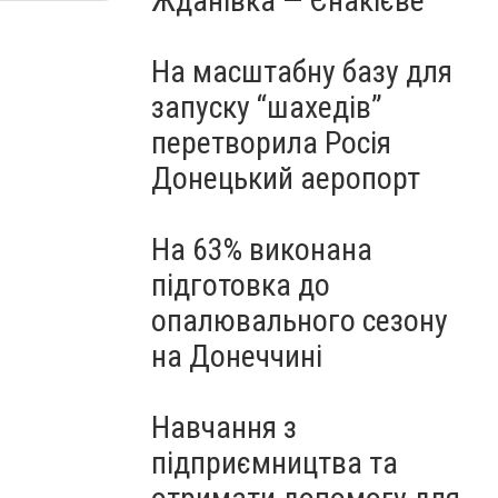
Жданівка — Єнакієве
На масштабну базу для
запуску “шахедів”
перетворила Росія
Донецький аеропорт
На 63% виконана
підготовка до
опалювального сезону
на Донеччині
Навчання з
підприємництва та