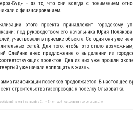
ерра-Буд» – за то, что они всегда с пониманием отно
никали с финансированием.
ализации этого проекта принадлежит городскому у
икации: под руководством его начальника Юрия Поляков
лей, участвовали в приемке объекта. Сегодня они уже нач
лительных сетей. Для того, чтобы это стало возможным
рий Олейник внес предложение о выделении из городс
соответствующих проектов. Два из них уже прошли экспе
етвертый уже начали воплощать в жизнь.
грамма газификации поселков продолжается. В настоящее в
оект строительства газопровода к поселку Ольховатка.
бхідний текст і натисніть Ctrl + Enter, щоб повідомити про це редакцію