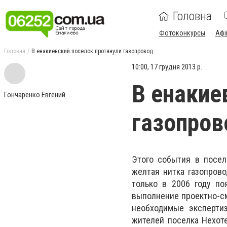
Головна
Фотоконкурсы
Афі
Головна
В енакиевский поселок протянули газопровод
10:00, 17 грудня 2013 р.
В енакие
Гончаренко Евгений
газопров
Этого события в посел
желтая нитка газопрово
только в 2006 году по
выполнение проектно-см
необходимые эксперти
жителей поселка Нехоте