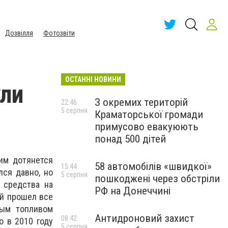
Дозвілля
Фотозвіти
ОСТАННІ НОВИНИ
ули
З окремих територій
22:46
5 серпня
Краматорської громади
примусово евакуюють
понад 500 дітей
им дотянется
58 автомобілів «швидкої»
15:44
лся давно, но
5 серпня
пошкоджені через обстріли
 средства на
РФ на Донеччині
ый прошел все
бым топливом
Антидроновий захист
08:42
о в 2010 году
5 серпня