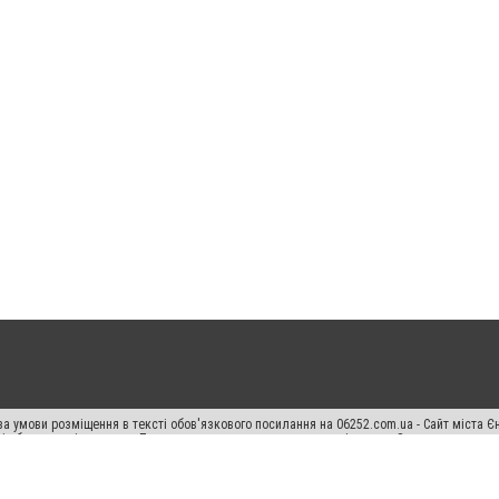
а умови розміщення в тексті обов'язкового посилання на 06252.com.ua - Сайт міста Є
сті або в якості джерела. Порушення виняткових прав переслідується Законом.
ський спецпроєкт", "Політичні новини", "Пресреліз", "PR", "Офіційно", "Політична рек