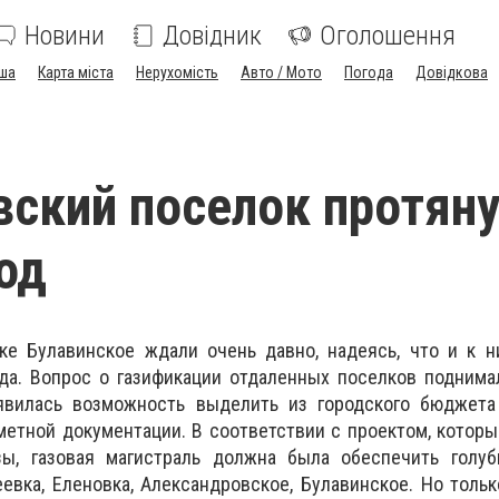
Новини
Довідник
Оголошення
ша
Карта міста
Нерухомість
Авто / Мото
Погода
Довідкова
вский поселок протян
од
ке Булавинское ждали очень давно, надеясь, что и к н
да. Вопрос о газификации отдаленных поселков поднима
явилась возможность выделить из городского бюджета
етной документации. В соответствии с проектом, котор
зы, газовая магистраль должна была обеспечить голу
евка, Еленовка, Александровское, Булавинское. Но тольк