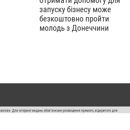
отримати допомогу для
запуску бізнесу може
безкоштовно пройти
молодь з Донеччини
накієве. Для інтернет-видань обов'язкове розміщення прямого, відкритого для
лама" публікуються на правах реклами.