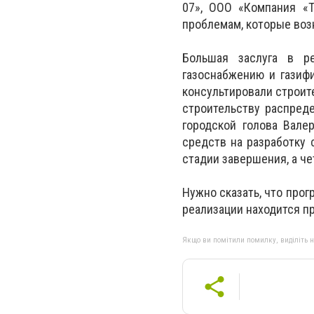
07», ООО «Компания «Т
проблемам, которые воз
Большая заслуга в ре
газоснабжению и газиф
консультировали строите
строительству распреде
городской голова Вале
средств на разработку 
стадии завершения, а ч
Нужно сказать, что про
реализации находится пр
Якщо ви помітили помилку, виділіть нео