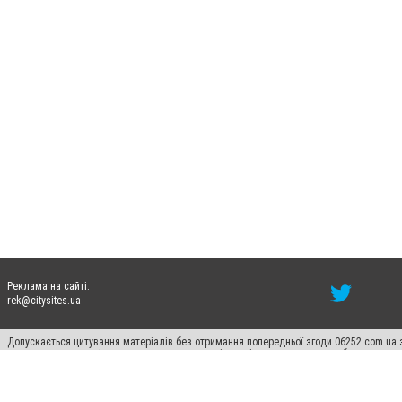
Реклама на сайті:
rek@citysites.ua
Допускається цитування матеріалів без отримання попередньої згоди 06252.com.ua з
пошукових систем гіперпосилання на цитовані статті не нижче другого абзацу в тек
Матеріали з плашками "Новини компаній", "Промо", "Партнерський матеріал", "Партнер