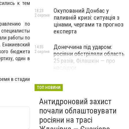
сились к тем
Окупований Донбас у
18:23
2 серпня
паливній кризі: ситуація з
правлению по
цінами, чергами та прогноз
а специалисты
експерта
али работы по
, Енакиевский
Донеччина під ударом:
14:35
кого бюджета
2 серпня
росіяни обстріляли область
ртизу, один в
25 разів, Філашкін — про
наслідки
ремя в стадии
ТОП НОВИНИ
Антидроновий захист
почали облаштовувати
росіяни на трасі