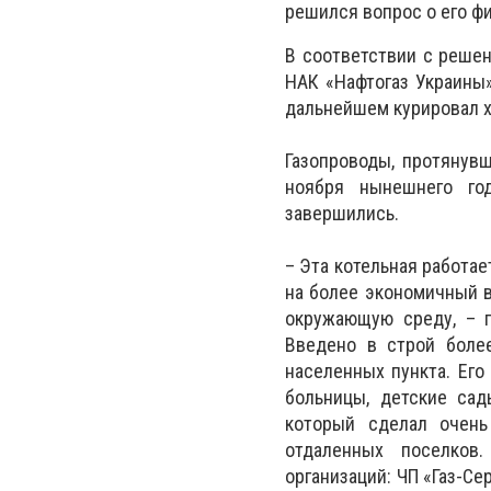
решился вопрос о его ф
В соответствии с реше
НАК «Нафтогаз Украины»
дальнейшем курировал 
Газопроводы, протянувш
ноября нынешнего го
завершились.
– Эта котельная работае
на более экономичный в
окружающую среду, – г
Введено в строй более
населенных пункта. Его
больницы, детские сад
который сделал очень
отдаленных поселков
организаций: ЧП «Газ-С