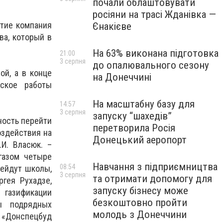
почали облаштовувати
росіяни на трасі Жданівка —
стие компания
Єнакієве
ва, который в
На 63% виконана підготовка
21:00
3 серпня
до опалювального сезону
ой, а в конце
на Донеччині
ское работы
На масштабну базу для
14:57
3 серпня
запуску “шахедів”
ность перейти
перетворила Росія
оздействия на
Донецький аеропорт
.И. Власюк. –
газом четыре
Навчання з підприємництва
08:54
рейдут школы,
3 серпня
та отримати допомогу для
гея Рухадзе,
запуску бізнесу може
 газификации
безкоштовно пройти
ы подрядных
молодь з Донеччини
О «Донспецбуд