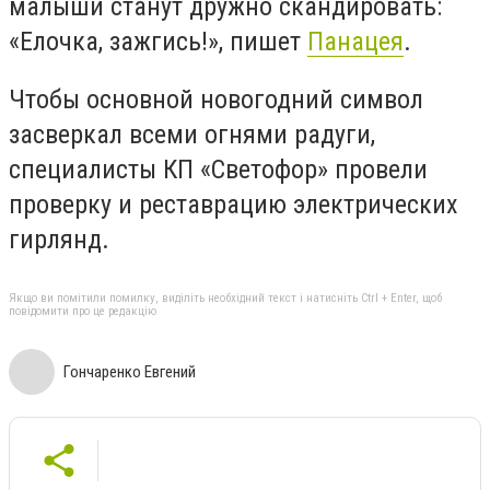
малыши станут дружно скандировать:
«Елочка, зажгись!», пишет
Панацея
.
Чтобы основной новогодний символ
засверкал всеми огнями радуги,
специалисты КП «Светофор» провели
проверку и реставрацию электрических
гирлянд.
Якщо ви помітили помилку, виділіть необхідний текст і натисніть Ctrl + Enter, щоб
повідомити про це редакцію
Гончаренко Евгений