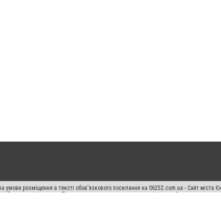
а умови розміщення в тексті обов'язкового посилання на 06252.com.ua - Сайт міста Є
сті або в якості джерела. Порушення виняткових прав переслідується Законом.
ський спецпроєкт", "Політичні новини", "Пресреліз", "PR", "Офіційно", "Політична рек