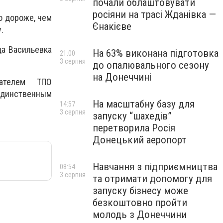
почали облаштовувати
росіяни на трасі Жданівка —
о дороже, чем
Єнакієве
.
да Васильевка
На 63% виконана підготовка
21:00
3 серпня
до опалювального сезону
на Донеччині
ателем ТПО
динственным
На масштабну базу для
14:57
3 серпня
запуску “шахедів”
перетворила Росія
Донецький аеропорт
Навчання з підприємництва
08:54
3 серпня
та отримати допомогу для
запуску бізнесу може
безкоштовно пройти
молодь з Донеччини