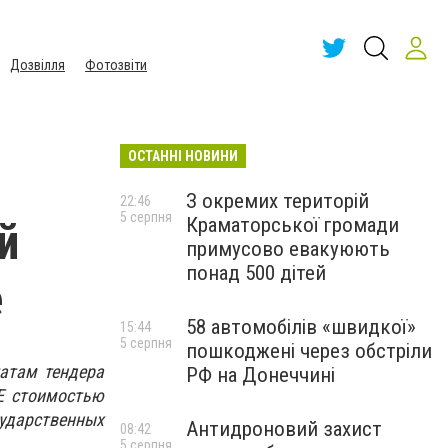
Дозвілля
Фотозвіти
ОСТАННІ НОВИНИ
З окремих територій
22:46
5 серпня
Краматорської громади
й
примусово евакуюють
понад 500 дітей
е
58 автомобілів «швидкої»
15:44
5 серпня
пошкоджені через обстріли
татам тендера
РФ на Донеччині
Е стоимостью
ударственных
Антидроновий захист
08:42
5 серпня