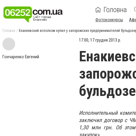
Головна
Фотоконкурсы
Афі
Головна
Енакиевский исполком купил у запорожских предпринимателей бульдозе
17:00, 17 грудня 2013 р.
Енакиевс
Гончаренко Евгений
запорожс
бульдозе
Исполнительный комите
заключил договор с ЧМ
1,30 млн грн. Об эт
закупок».