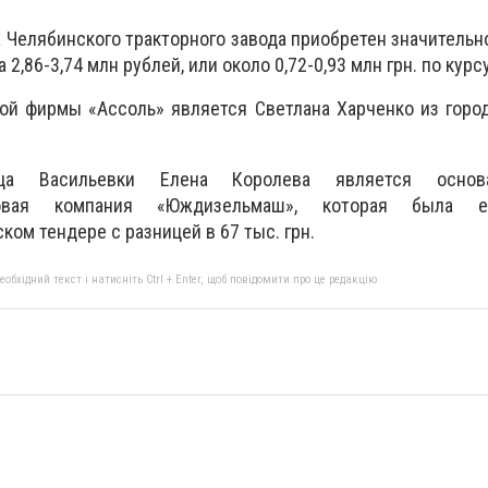
 Челябинского тракторного завода приобретен значительн
 2,86-3,74 млн рублей, или около 0,72-0,93 млн грн. по курсу
ой фирмы «Ассоль» является Светлана Харченко из горо
ца Васильевки Елена Королева является основ
рговая компания «Юждизельмаш», которая была е
ком тендере с разницей в 67 тыс. грн.
бхідний текст і натисніть Ctrl + Enter, щоб повідомити про це редакцію