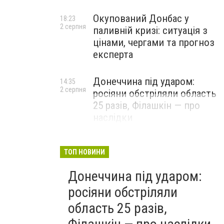
Окупований Донбас у
18:23
2 серпня
паливній кризі: ситуація з
цінами, чергами та прогноз
експерта
Донеччина під ударом:
14:35
2 серпня
росіяни обстріляли область
25 разів, Філашкін — про
наслідки
ТОП НОВИНИ
Донеччина під ударом:
росіяни обстріляли
область 25 разів,