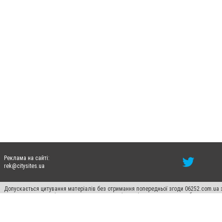
Реклама на сайті:
rek@citysites.ua
Допускається цитування матеріалів без отримання попередньої згоди 06252.com.ua з
пошукових систем гіперпосилання на цитовані статті не нижче другого абзацу в тек
Матеріали з плашками "Новини компаній", "Промо", "Партнерський матеріал", "Партнер