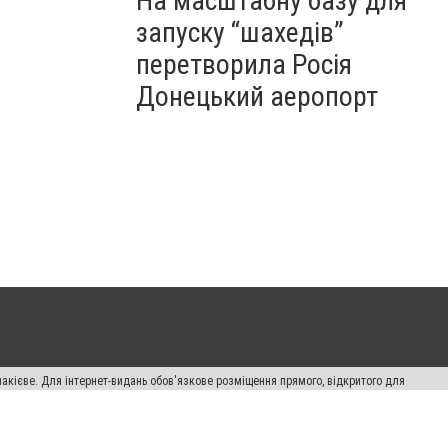
На масштабну базу для
запуску “шахедів”
перетворила Росія
Донецький аеропорт
накієве. Для інтернет-видань обов'язкове розміщення прямого, відкритого для
лама" публікуються на правах реклами.