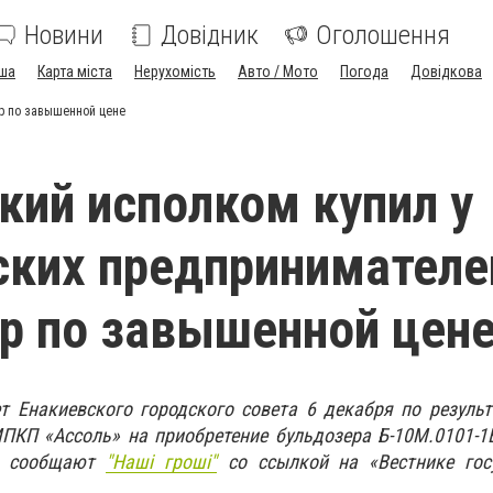
Новини
Довідник
Оголошення
ша
Карта міста
Нерухомість
Авто / Мото
Погода
Довідкова
р по завышенной цене
кий исполком купил у
ких предпринимателе
р по завышенной цен
т Енакиевского городского совета 6 декабря по резуль
ПКП «Ассоль» на приобретение бульдозера Б-10М.0101-1
ом сообщают
"Наші гроші"
со ссылкой на «Вестнике гос