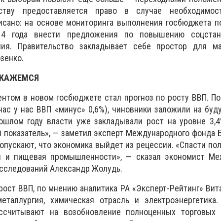
ьству предоставляется право в случае необходимос
исано: на основе мониторинга выполнения госбюджета п
014 года внести предложения по повышению соцстан
ния. Правительство закладывает себе простор для м
зенко.
ТКАЖЕМСЯ
нтом в новом госбюджете стал прогноз по росту ВВП. П
йчас у нас ВВП «минус» 0,6%), чиновники заложили на буд
ошлом году власти уже закладывали рост на уровне 3,4
 показатель», — заметил эксперт Международного фонда 
опускают, что экономика выйдет из рецессии. «Спасти по
я и пищевая промышленности», — сказал экономист Ме
исследований Александр Жолудь.
рост ВВП, по мнению аналитика РА «Эксперт-Рейтинг» Вит
еталлургия, химическая отрасль и электроэнергетика.
ассчитывают на возобновление полноценных торговых