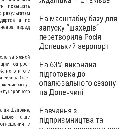
Жданівка — Єнакієве
ти повышать
о результатам
На масштабну базу для
дартов и их
запуску “шахедів”
аневра перед
перетворила Росія
Донецький аеропорт
осле затяжной
На 63% виконана
ущий год рост
%, но в итоге
підготовка до
Блейзера Олег
опалювального сезону
ложение могут
на Донеччині
ждународного
Навчання з
алия Шапрана,
 Давая такие
підприємництва та
 отношений с