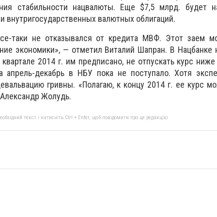
ния стабильности нацвалюты. Еще $7,5 млрд. будет н
и внутригосударственных валютных облигаций.
се-таки не отказывался от кредита МВФ. Этот заем м
ние экономики», — отметил Виталий Шапран. В Нацбанке
квартале 2014 г. им предписано, не отпускать курс ниже 8
а апрель-декабрь в НБУ пока не поступало. Хотя экспе
вальвацию гривны. «Полагаю, к концу 2014 г. ее курс м
л Александр Жолудь.
бхідний текст і натисніть Ctrl + Enter, щоб повідомити про це редакцію