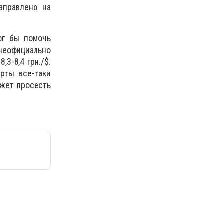
аправлено на
ог бы помочь
 неофициально
,3-8,4 грн./$.
рты все-таки
ожет просесть