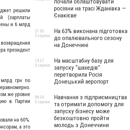
почали облаштовувати
росіяни на трасі Жданівка —
бюджет решили
Єнакієве
й (зарплаты
рены и 6 млрд
На 63% виконана підготовка
21:00
3 серпня
до опалювального сезону
 возвращения
на Донеччині
ера президент
На масштабну базу для
14:57
3 серпня
запуску “шахедів”
перетворила Росія
 млрд грн по
Донецький аеропорт
неравномерно.
том же уровне
Навчання з підприємництва
08:54
цию в Партии
3 серпня
та отримати допомогу для
запуску бізнесу може
безкоштовно пройти
овали на 60%.
молодь з Донеччини
нсорам, а это