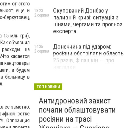
отим от этого
Окупований Донбас у
овысят еще и
18:23
2 серпня
паливній кризі: ситуація з
с-беркутовец,
цінами, чергами та прогноз
експерта
 15 млн грн),
 Как объяснил
Донеччина під ударом:
14:35
 расходы на
2 серпня
росіяни обстріляли область
«Что касается
25 разів, Філашкін — про
на канцтовары
наслідки
аги, и будем
на больницу в
л.
ТОП НОВИНИ
Антидроновий захист
олее заметно,
почали облаштовувати
рифной сетке
росіяни на трасі
9%. Оппозиция
иями проекта