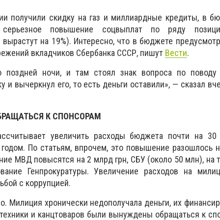
сии получили скидку на газ и миллиардные кредиты, в 
 серьезное повышение соцвыплат по ряду позици
 вырастут на 19%). Интересно, что в бюджете предусмот
режений вкладчиков Сбербанка СССР, пишут
Вести
.
 поздней ночи, и там стоял знак вопроса по поводу
у и вычеркнул его, то есть деньги оставили», — сказал вч
БРАЩАТЬСЯ К СПОНСОРАМ
ассчитывает увеличить расходы бюджета почти на 30
годом. По статьям, впрочем, это повышение разошлось 
ние МВД повысятся на 2 млрд грн, СБУ (около 50 млн), на 
ование Генпрокуратуры. Увеличение расходов на мили
ьбой с коррупцией.
ло. Милиция хронически недополучала деньги, их финансир
гтехники и канцтоваров были вынуждены обращаться к спо