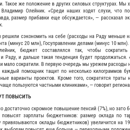
и. Такое же положение в других силовых структурах. Мы х
т Владимир Олейник. «Среди наших ходят слухи, что п
авда, размер прибавки еще обсуждается», — рассказал эк
к.
 решили сэкономить на себе (расходы на Раду меньше на
та (минус 20 млн), Госуправлении делами (минус 10 млн).
лейник, бюджет составлялся так, чтобы сократить
и Раду, и дальше такая тенденция будет продолжаться. 
е и мало сократили. В первую очередь мы урежем расходы 
 каждый помощник тащит по несколько килограммов бум
ные варианты проектов. Кроме того, сократятся траты 
чаще пользуются частными клиниками», — говорит региона
УТ ПОВЫСИТЬ
о достаточно скромное повышение пенсий (7%), но зато б
 повысят зарплаты бюджетников: размер оклада по та
му привязываются оклады бюджетников) увеличится на 1
е к выборам повысят еще больше — переходными положен