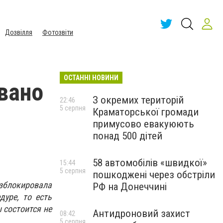
Дозвілля
Фотозвіти
ОСТАННІ НОВИНИ
вано
З окремих територій
22:46
5 серпня
Краматорської громади
примусово евакуюють
понад 500 дітей
58 автомобілів «швидкої»
15:44
5 серпня
пошкоджені через обстріли
зблокировала
РФ на Донеччині
уре, то есть
 состоится не
Антидроновий захист
08:42
5 серпня