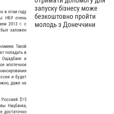
отримати допомогу для
запуску бізнесу може
н в этом году
безкоштовно пройти
ы: НБУ очень
молодь з Донеччини
аем 2013 г. с
 был заложен
номики. Такой
ет попадать в
. Ощадбанк и
ное ипотечное
ансирования
иссия и будет
ожно, даже не
 Россией $15
вы Нацбанка,
не достаточно