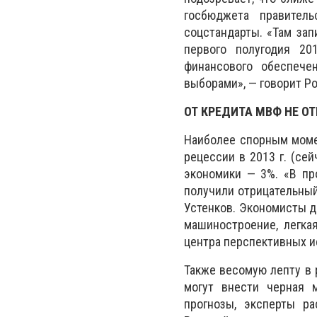
госбюджета правител
соцстандарты. «Там зап
первого полугодия 2
финансового обеспече
выборами», — говорит Ро
ОТ КРЕДИТА МВФ НЕ О
Наиболее спорным моме
рецессии в 2013 г. (се
экономики — 3%. «В пр
получили отрицательный
Устенков. Экономисты д
машиностроение, легка
центра перспективных 
Также весомую лепту в 
могут внести черная м
прогнозы, эксперты р