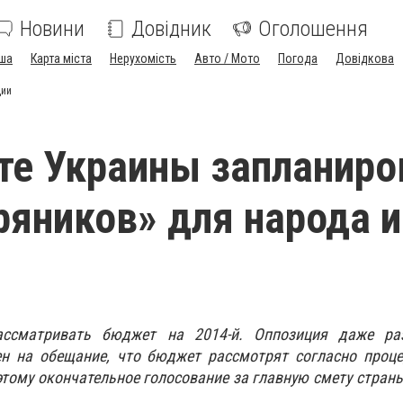
Новини
Довідник
Оголошення
ша
Карта міста
Нерухомість
Авто / Мото
Погода
Довідкова
ции
е Украины запланиро
ряников» для народа и
ссматривать бюджет на 2014-й. Оппозиция даже ра
н на обещание, что бюджет рассмотрят согласно процед
этому окончательное голосование за главную смету страны