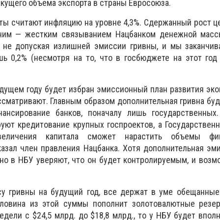
екущего объема экспорта в страны Евросоюза.
ты считают инфляцию на уровне 4,3%. Сдержанный рост це
дним — жестким связыванием Нацбанком денежной масс
, не допуская излишней эмиссии гривны, и мы заканчив
ь 0,2% (несмотря на то, что в госбюджете на этот год
удущем году будет избран эмиссионный план развития эко
ссматривают. Главным образом дополнительная гривна буд
нансирование банков, поначалу лишь государственных
уют кредитование крупных госпроектов, а Государствен
еличения капитала сможет нарастить объемы фин
казал член правления Нацбанка. Хотя дополнительная эм
 но в НБУ уверяют, что он будет контролируемым, и возм
су гривны на будущий год, все держат в уме обещанные
ловина из этой суммы пополнит золотовалютные резер
едели с $24,5 млрд. до $18,8 млрд., то у НБУ будет впол