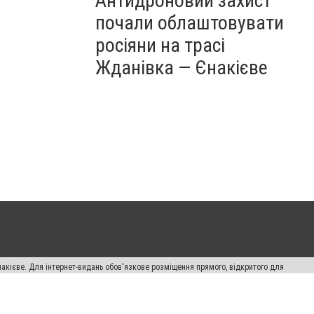
Антидроновий захист
почали облаштовувати
росіяни на трасі
Жданівка — Єнакієве
накієве. Для інтернет-видань обов'язкове розміщення прямого, відкритого для
лама" публікуються на правах реклами.