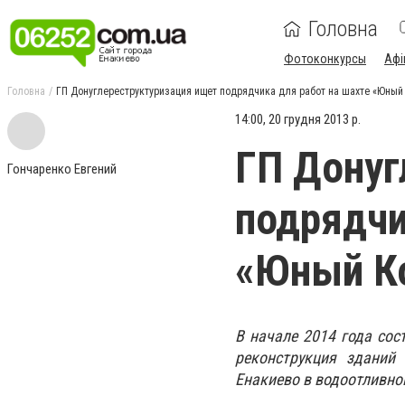
Головна
Фотоконкурсы
Афі
Головна
ГП Донуглереструктуризация ищет подрядчика для работ на шахте «Юны
14:00, 20 грудня 2013 р.
ГП Донуг
Гончаренко Евгений
подрядчи
«Юный К
В начале 2014 года сос
реконструкция зданий
Енакиево в водоотливной