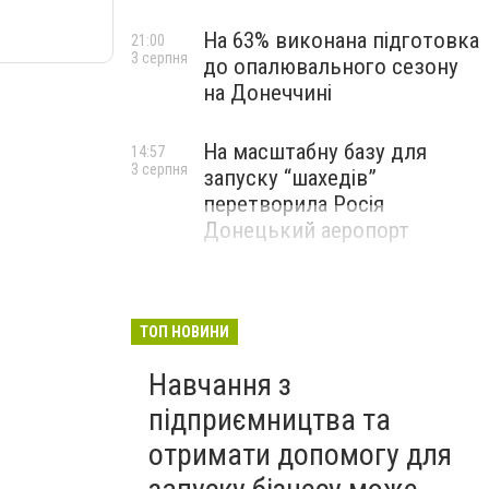
На 63% виконана підготовка
21:00
3 серпня
до опалювального сезону
на Донеччині
На масштабну базу для
14:57
3 серпня
запуску “шахедів”
перетворила Росія
Донецький аеропорт
ТОП НОВИНИ
Навчання з
підприємництва та
отримати допомогу для