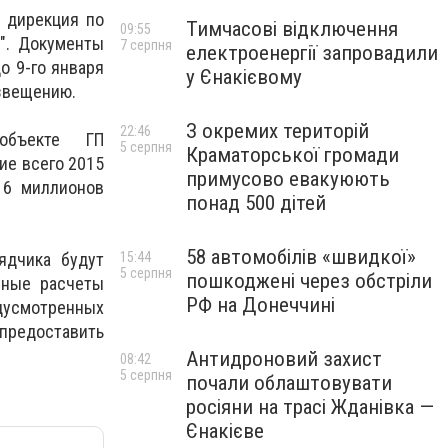
я дирекция по
Тимчасові відключення
09:55
". Документы
7 серпня
електроенергії запровадили
о 9-го января
у Єнакієвому
извещению.
З окремих територій
22:46
объекте ГП
5 серпня
Краматорської громади
ние всего 2015
примусово евакуюють
 6 миллионов
понад 500 дітей
58 автомобілів «швидкої»
ядчика будут
15:44
5 серпня
пошкоджені через обстріли
чные расчеты
РФ на Донеччині
едусмотренных
 предоставить
Антидроновий захист
08:42
5 серпня
почали облаштовувати
росіяни на трасі Жданівка —
Єнакієве