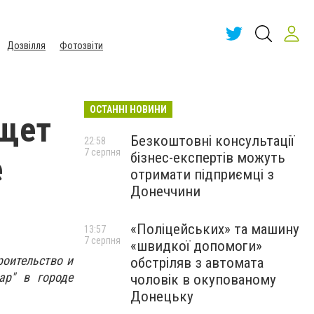
Дозвілля
Фотозвіти
ОСТАННІ НОВИНИ
ищет
Безкоштовні консультації
22:58
7 серпня
бізнес-експертів можуть
е
отримати підприємці з
Донеччини
«Поліцейських» та машину
13:57
7 серпня
«швидкої допомоги»
роительство и
обстріляв з автомата
ар" в городе
чоловік в окупованому
Донецьку