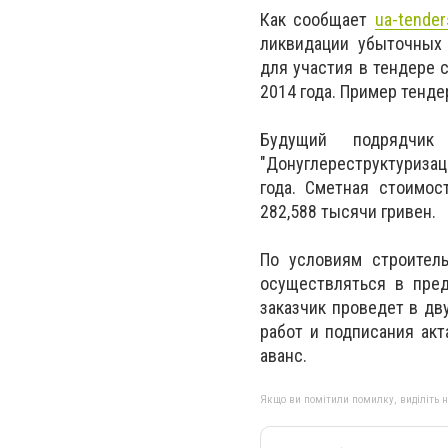
Как сообщает
ua-tender
ликвидации убыточных
для участия в тендере 
2014 года. Пример тенд
Будущий подрядчик
"Донуглереструктуризаци
года. Сметная стоимос
282,588 тысячи гривен.
По условиям строитель
осуществляться в пре
заказчик проведет в д
работ и подписания акт
аванс.
Якщо ви помітили помилку, виділіть нео