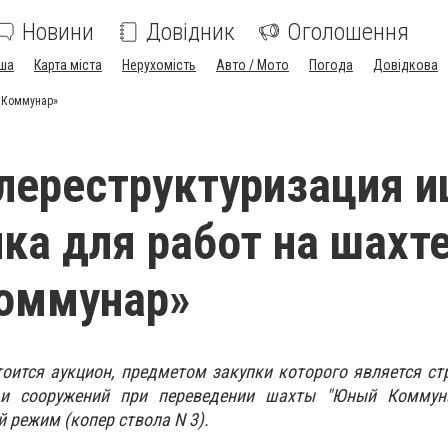
Новини
Довідник
Оголошення
ша
Карта міста
Нерухомість
Авто / Мото
Погода
Довідкова
й Коммунар»
лереструктуризация 
ка для работ на шахт
оммунар»
тоится аукцион, предметом закупки которого является ст
 и сооружений при переведении шахты "Юный Коммун
 режим (копер ствола N 3).