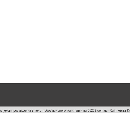
а умови розміщення в тексті обов'язкового посилання на 06252.com.ua - Сайт міста Є
сті або в якості джерела. Порушення виняткових прав переслідується Законом.
ський спецпроєкт", "Політичні новини", "Пресреліз", "PR", "Офіційно", "Політична рек