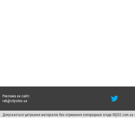
Реклама на сайті:
rek@citysites.ua
Допускається цитування матеріалів без отримання попередньої згоди 06252.com.ua з
пошукових систем гіперпосилання на цитовані статті не нижче другого абзацу в тек
Матеріали з плашками "Новини компаній", "Промо", "Партнерський матеріал", "Партнер