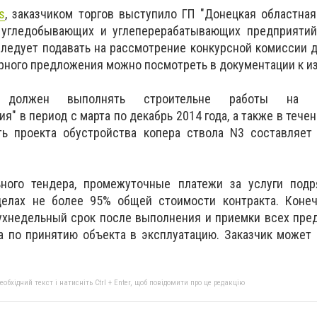
s
, заказчиком торгов выступило ГП "Донецкая областна
 угледобывающих и углеперерабатывающих предприятий
следует подавать на рассмотрение конкурсной комиссии д
ерного предложения можно посмотреть в документации к 
 должен выполнять строительне работы на 
я" в период с марта по декабрь 2014 года, а также в тече
ть проекта обустройства копера ствола N3 составляет
ного тендера, промежуточные платежи за услуги подр
делах не более 95% общей стоимости контракта. Коне
вухнедельный срок после выполнения и приемки всех пр
а по принятию объекта в эксплуатацию. Заказчик может
бхідний текст і натисніть Ctrl + Enter, щоб повідомити про це редакцію