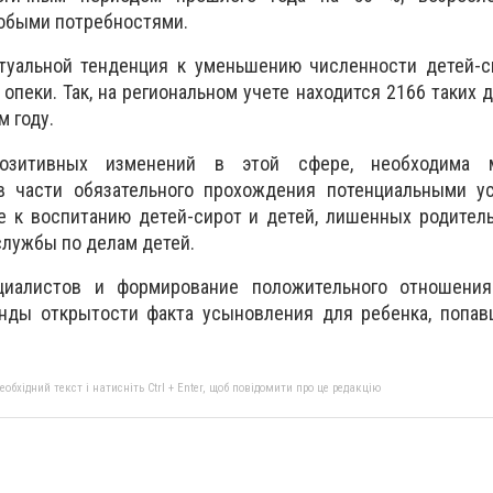
собыми потребностями.
ктуальной тенденция к уменьшению численности детей-с
пеки. Так, на региональном учете находится 2166 таких де
 году.
зитивных изменений в этой сфере, необходима м
в части обязательного прохождения потенциальными у
е к воспитанию детей-сирот и детей, лишенных родитель
службы по делам детей.
циалистов и формирование положительного отношени
нды открытости факта усыновления для ребенка, попав
бхідний текст і натисніть Ctrl + Enter, щоб повідомити про це редакцію