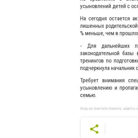
усыновлений детей с о
На сегодня остается а
лишенных родительской о
% меньше, чем в прошлом
- Для дальнейших по
законодательной базы 
тренингов по подготовк
подчеркнула начальник 
Требует внимания спе
усыновлению и пропага
семью.
Якщо ви помітили помилку, виділіть нео