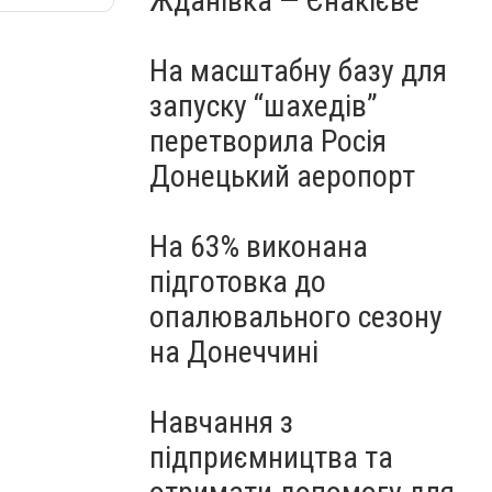
Жданівка — Єнакієве
На масштабну базу для
запуску “шахедів”
перетворила Росія
Донецький аеропорт
На 63% виконана
підготовка до
опалювального сезону
на Донеччині
Навчання з
підприємництва та