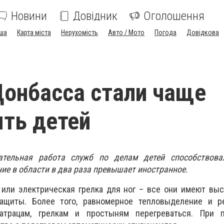
Новини
Довідник
Оголошення
ша
Карта міста
Нерухомість
Авто / Мото
Погода
Довідкова
онбасса стали чаще
ть детей
ательная работа служб по делам детей способствова
ие в области в два раза превышает иностранное.
 или электрическая грелка для ног – все они имеют вы
защиты. Более того, равномерное тепловыделение и р
атрацам, грелкам и простыням перегреваться. При 