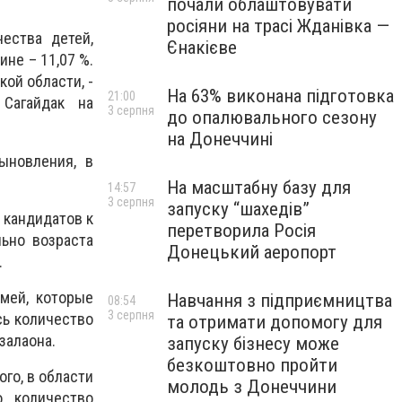
почали облаштовувати
росіяни на трасі Жданівка —
ества детей,
Єнакієве
ине – 11,07 %.
ой области, -
На 63% виконана підготовка
21:00
Сагайдак на
3 серпня
до опалювального сезону
на Донеччині
ыновления, в
На масштабну базу для
14:57
3 серпня
запуску “шахедів”
 кандидатов к
перетворила Росія
ьно возраста
Донецький аеропорт
.
мей, которые
Навчання з підприємництва
08:54
3 серпня
сь количество
та отримати допомогу для
залаона.
запуску бізнесу може
безкоштовно пройти
го, в области
молодь з Донеччини
 количество