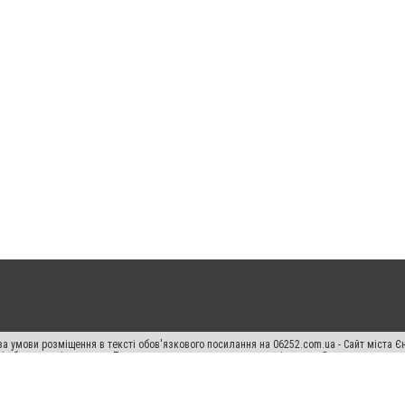
а умови розміщення в тексті обов'язкового посилання на 06252.com.ua - Сайт міста Є
сті або в якості джерела. Порушення виняткових прав переслідується Законом.
ський спецпроєкт", "Політичні новини", "Пресреліз", "PR", "Офіційно", "Політична рек