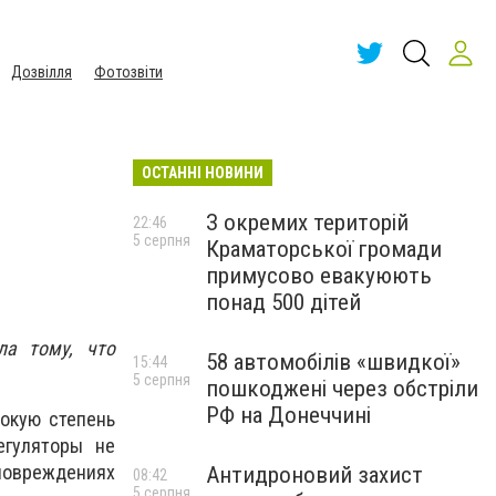
Дозвілля
Фотозвіти
ОСТАННІ НОВИНИ
З окремих територій
22:46
5 серпня
Краматорської громади
примусово евакуюють
понад 500 дітей
ла тому, что
58 автомобілів «швидкої»
15:44
5 серпня
пошкоджені через обстріли
РФ на Донеччині
сокую степень
егуляторы не
повреждениях
Антидроновий захист
08:42
5 серпня