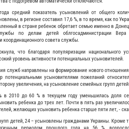
ства с подогревом автоматически отключаются.
года средний показатель усыновлений от общего колич
влены, в регионе составил 17,6 %, в то время, как по Укра
енный в стране ребенок обретает семью именно в Донецк
службы по делам детей облгосадминистрации Вера 
и координационного совета службы.
ркнула, что благодаря популяризации национального ус
сокий уровень активности потенциальных усыновителей.
лия служб направлены на формирование нового отношения
р потенциальными усыновителями пожеланий относител
торону увеличения, на усыновление семейных групп детей
 % в 2010 до 60 % в текущем году уменьшилась доля се
новить ребенка до трех лет. Почти в пять раз увеличило
елей, желающих усыновить ребенка старше пяти лет, - ска
упп детей, 24 – усыновлены гражданами Украины. Кроме то
огичным периодом прошлого года на 56 %, возросло