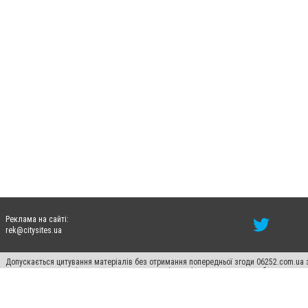
Реклама на сайті:
rek@citysites.ua
Допускається цитування матеріалів без отримання попередньої згоди 06252.com.ua з
пошукових систем гіперпосилання на цитовані статті не нижче другого абзацу в тек
Матеріали з плашками "Новини компаній", "Промо", "Партнерський матеріал", "Партнер