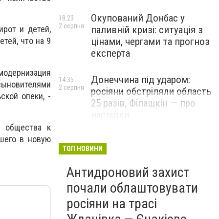
Окупований Донбас у
18:23
2 серпня
паливній кризі: ситуація з
ирот и детей,
цінами, чергами та прогноз
тей, что на 9
експерта
одернизация
Донеччина під ударом:
14:35
сыновителями
2 серпня
росіяни обстріляли область
ской опеки, -
25 разів, Філашкін — про
наслідки
я общества к
шего в новую
ТОП НОВИНИ
Антидроновий захист
почали облаштовувати
росіяни на трасі