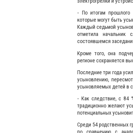
электрогрелки и устрой
- По итогам прошлого 
которые могут быть усыно
Каждый седьмой усыновл
отметила начальник 
состоявшемся заседани
Кроме того, она подче
регионе сохраняется вы
Последние три года уси
усыновлению, пересмот
усыновляемых детей в с
- Как следствие, с 84
традиционно желают усы
потенциальных усыновит
Среди 54 родственных гр
по сравнению с анал