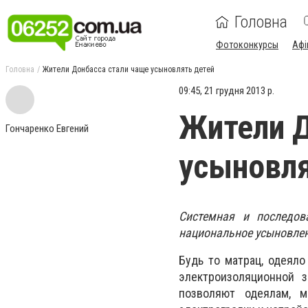
Головна
Фотоконкурсы
Афі
Головна
Жители Донбасса стали чаще усыновлять детей
09:45, 21 грудня 2013 р.
Жители Д
Гончаренко Евгений
усыновля
Системная и последов
национальное усыновлен
Будь то матрац, одеяло
электроизоляционной 
позволяют одеялам, м