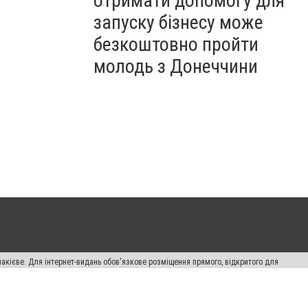
отримати допомогу для
запуску бізнесу може
безкоштовно пройти
молодь з Донеччини
накієве. Для інтернет-видань обов'язкове розміщення прямого, відкритого для
лама" публікуються на правах реклами.