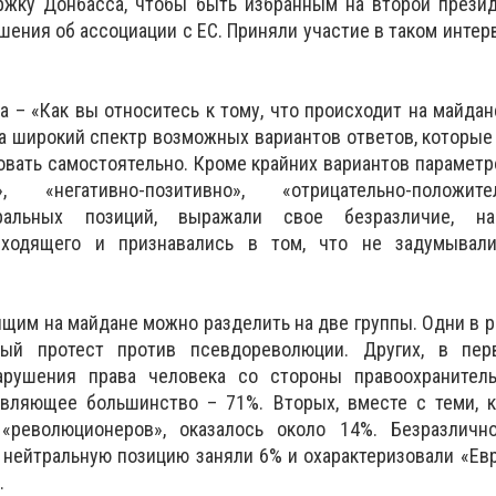
ржку Донбасса, чтобы быть избранным на второй презид
ения об ассоциации с ЕС. Приняли участие в таком интерв
а – «Как вы относитесь к тому, что происходит на майдан
а широкий спектр возможных вариантов ответов, которы
ать самостоятельно. Кроме крайних вариантов параметр
, «негативно-позитивно», «отрицательно-положит
ральных позиций, выражали свое безразличие, на
сходящего и признавались в том, что не задумывал
им на майдане можно разделить на две группы. Одни в 
ый протест против псевдореволюции. Других, в пер
арушения права человека со стороны правоохранитель
вляющее большинство – 71%. Вторых, вместе с теми, к
«революционеров», оказалось около 14%. Безразличн
 нейтральную позицию заняли 6% и охарактеризовали «Ев
.