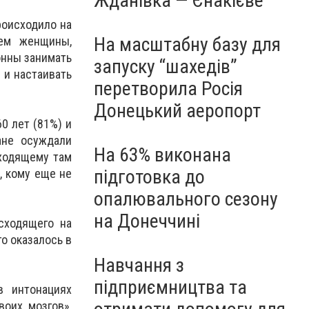
Жданівка — Єнакієве
роисходило на
На масштабну базу для
чем женщины,
онны занимать
запуску “шахедів”
 и настаивать
перетворила Росія
Донецький аеропорт
0 лет (81%) и
ане осуждали
На 63% виконана
сходящему там
підготовка до
, кому еще не
опалювального сезону
на Донеччині
сходящего на
о оказалось в
Навчання з
підприємництва та
в интонациях
воих мозгов»,