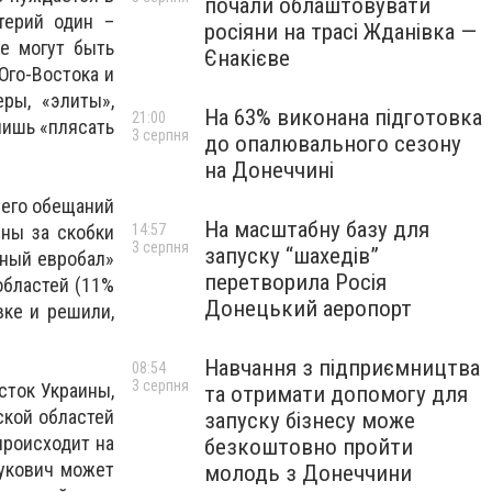
почали облаштовувати
терий один –
росіяни на трасі Жданівка —
не могут быть
Єнакієве
Юго-Востока и
ры, «элиты»,
На 63% виконана підготовка
21:00
лишь «плясать
3 серпня
до опалювального сезону
на Донеччині
 его обещаний
На масштабну базу для
ены за скобки
14:57
3 серпня
запуску “шахедів”
ный евробал»
перетворила Росія
областей (11%
Донецький аеропорт
вке и решили,
Навчання з підприємництва
08:54
3 серпня
сток Украины,
та отримати допомогу для
кой областей
запуску бізнесу може
происходит на
безкоштовно пройти
нукович может
молодь з Донеччини