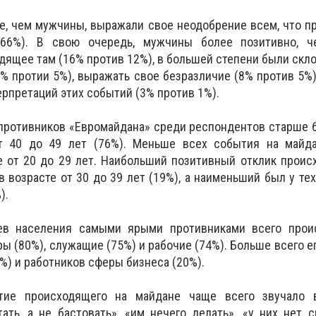
, чем мужчины, выражали свое неодобрение всем, что п
66%). В свою очередь, мужчины более позитивно, 
дящее там (16% против 12%), в большей степени были скл
% протии 5%), выражать свое безразличие (8% против 5%)
ерпретаций этих событий (3% против 1%).
противников «Евромайдана» среди респондентов старше 6
от 40 до 49 лет (76%). Меньше всех события на майд
е от 20 до 29 лет. Наибольший позитивный отклик прои
 возрасте от 30 до 39 лет (19%), а наименьший был у тех
).
ев населения самыми ярыми противниками всего прои
 (80%), служащие (75%) и рабочие (74%). Больше всего ег
%) и работников сферы бизнеса (20%).
тие происходящего на майдане чаще всего звучало 
ать, а не бастовать», «им нечего делать», «у них нет с