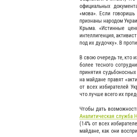
официальных документа
«мова». Если говоришь
признаны народом Украи
Крыма. «Истинные цен
интеллигенция, активис
под их дудочку». В проти
В свою очередь те, кто 
более тесного сотрудн
принятия судьбоносных
на майдане правят «акт
от всех избирателей Ук
что лучше всего их пред
Чтобы дать возможность
Аналитическая служба Н
(14% от всех избирател
майдане, как они воспр