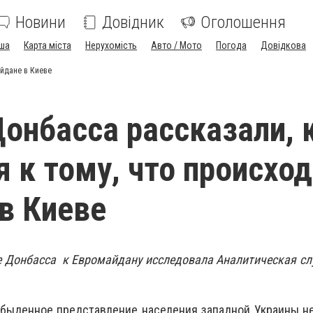
Новини
Довідник
Оголошення
ша
Карта міста
Нерухомість
Авто / Мото
Погода
Довідкова
айдане в Киеве
онбасса рассказали, 
я к тому, что происход
в Киеве
е Донбасса к Евромайдану исследовала Аналитическая с
 быденное представление населения западной Украины н