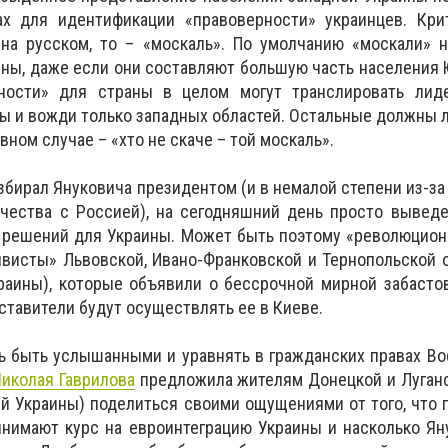
х для идентификации «правоверности» украинцев. Кри
 на русском, то – «москаль». По умолчанию «москали» 
ны, даже если они составляют большую часть населения 
ности» для страны в целом могут транслировать лиде
ты и вожди только западных областей. Остальные должны 
вном случае – «хто не скаче – той москаль».
избирал Януковича президентом (и в немалой степени из-за
ичества с Россией), на сегодняшний день просто вывед
 решений для Украины. Может быть поэтому «революцион
ивисты» Львовской, Ивано-Франковской и Тернопольской 
раины), которые объявили о бессрочной мирной забасто
ставители будут осуществлять ее в Киеве.
 быть услышанными и уравнять в гражданских правах Во
иколая Гаврилова
предложила жителям Донецкой и Луганс
ей Украины) поделиться своими ощущениями от того, что 
инимают курс на евроинтеграцию Украины и насколько Я