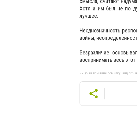
смысла, считают надум
Хотя и им был не по д
лучшее.
Неоднозначность респо
войны, неопределенност
Безразличие основыва
воспринимать весь этот 
Якщо ви помітили помилку, виділіть нео