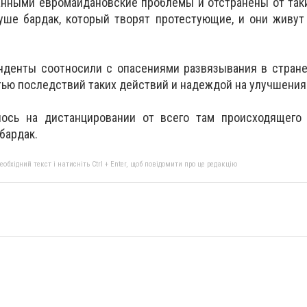
анными евромайдановские проблемы и отстранены от так
уше бардак, который творят протестующие, и они живут
нденты соотносили с опасениями развязывания в стране
ью последствий таких действий и надеждой на улучшения
лось на дистанцировании от всего там происходящего
бардак.
бхідний текст і натисніть Ctrl + Enter, щоб повідомити про це редакцію