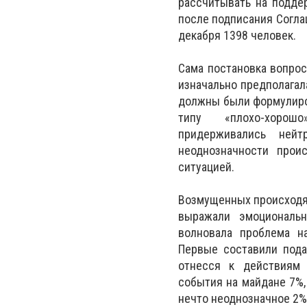
рассчитывать на подде
после подписания Соглаш
декабря 1398 человек.
Сама постановка вопрос
изначально предполагал
должны были формулиров
типу «плохо-хорошо»
придерживались нейт
неоднозначности прои
ситуацией.
Возмущенных происходящ
выражали эмоциональн
волновала проблема н
Первые составили пода
отнесся к действиям 
события на майдане 7%,
нечто неоднозначное 2%