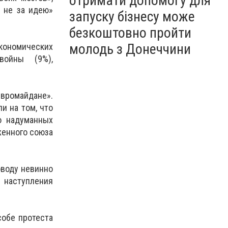
отримати допомогу для
а не за идею»
запуску бізнесу може
безкоштовно пройти
молодь з Донеччини
экономических
войны (9%),
Евромайдане».
и на том, что
о надуманных
женного союза
оводу невинно
 наступления
собе протеста