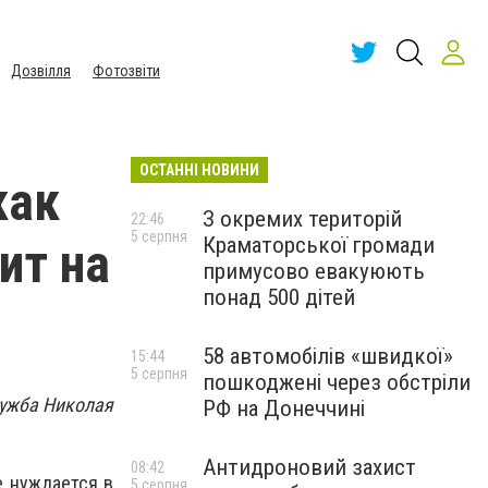
Дозвілля
Фотозвіти
ОСТАННІ НОВИНИ
как
З окремих територій
22:46
5 серпня
Краматорської громади
ит на
примусово евакуюють
понад 500 дітей
58 автомобілів «швидкої»
15:44
5 серпня
пошкоджені через обстріли
лужба Николая
РФ на Донеччині
Антидроновий захист
08:42
е нуждается в
5 серпня