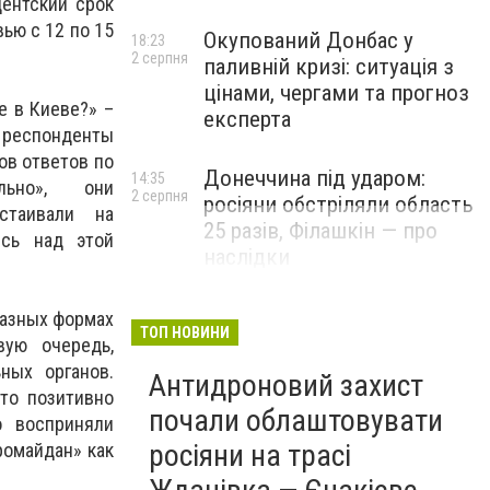
ентский срок
ью с 12 по 15
Окупований Донбас у
18:23
2 серпня
паливній кризі: ситуація з
цінами, чергами та прогноз
е в Киеве?» –
експерта
е респонденты
ов ответов по
Донеччина під ударом:
14:35
ельно», они
2 серпня
росіяни обстріляли область
стаивали на
25 разів, Філашкін — про
ись над этой
наслідки
разных формах
ТОП НОВИНИ
вую очередь,
ных органов.
Антидроновий захист
то позитивно
почали облаштовувати
о восприняли
росіяни на трасі
ромайдан» как