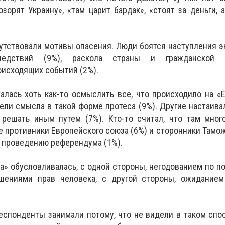
озорят Украину», «там царит бардак», «стоят за деньги, 
утствовали мотивы опасения. Люди боятся наступления 
ледствий (9%), раскола страны и гражданской 
исходящих событий (2%).
алась хоть как-то осмыслить все, что происходило на «
ели смысла в такой форме протеса (9%). Другие настаивал
решать иным путем (7%). Кто-то считал, что там мног
е противники Европейского союза (6%) и сторонники Тамо
к проведению референдума (1%).
» обусловливалась, с одной стороны, негодованием по п
шениями прав человека, с другой стороны, ожиданием
спонденты занимали потому, что не видели в таком спо