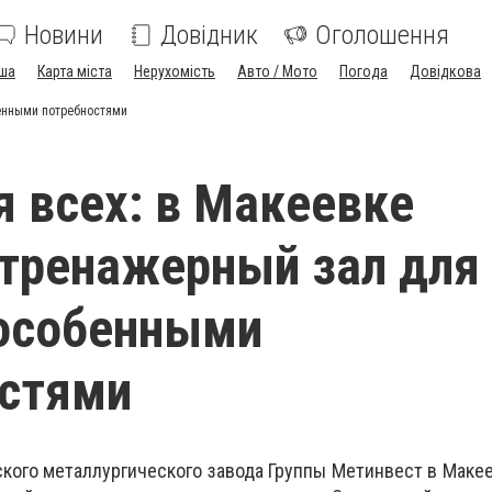
Новини
Довідник
Оголошення
ша
Карта міста
Нерухомість
Авто / Мото
Погода
Довідкова
бенными потребностями
я всех: в Макеевке
тренажерный зал для
 особенными
остями
кого металлургического завода Группы Метинвест в Маке