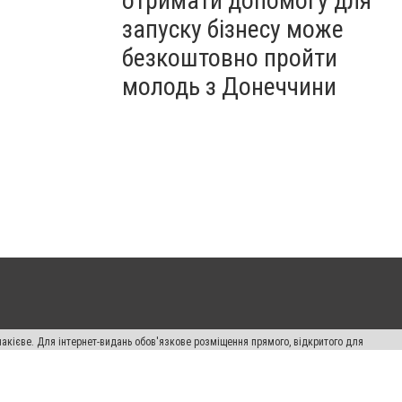
отримати допомогу для
запуску бізнесу може
безкоштовно пройти
молодь з Донеччини
накієве. Для інтернет-видань обов'язкове розміщення прямого, відкритого для
лама" публікуються на правах реклами.