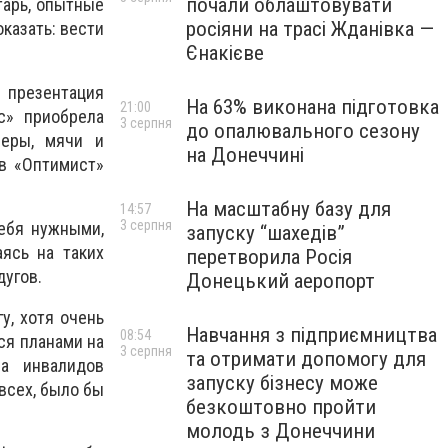
почали облаштовувати
тарь, опытные
росіяни на трасі Жданівка —
казать: вести
Єнакієве
 презентация
На 63% виконана підготовка
21:00
с» приобрела
3 серпня
до опалювального сезону
меры, мячи и
на Донеччині
в «Оптимист»
На масштабну базу для
14:57
3 серпня
себя нужными,
запуску “шахедів”
аясь на таких
перетворила Росія
дугов.
Донецький аеропорт
у, хотя очень
Навчання з підприємництва
08:54
тся планами на
3 серпня
та отримати допомогу для
ва инвалидов
запуску бізнесу може
всех, было бы
безкоштовно пройти
молодь з Донеччини