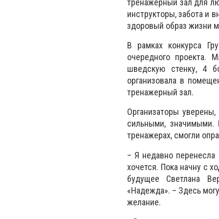
тренажерный зал для л
инструкторы, забота и в
здоровый образ жизни 
В рамках конкурса Гр
очередного проекта. М
шведскую стенку, 4 б
организовала в помеще
тренажерный зал.
Организаторы уверены,
сильными, значимыми. 
тренажерах, смогли опра
– Я недавно перенесла 
хочется. Пока начну с х
будущее Светлана Вер
«Надежда». – Здесь могу
желание.