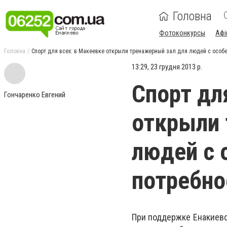
Головна
Фотоконкурсы
Афі
Головна
Спорт для всех: в Макеевке открыли тренажерный зал для людей с осо
13:29, 23 грудня 2013 р.
Спорт дл
Гончаренко Евгений
открыли 
людей с
потребн
При поддержке Енакиевс