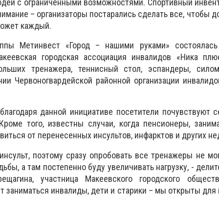
юдей с ограниченными возможностями. Спортивный инвен
нимание – организаторы постарались сделать все, чтобы до
может каждый.
уппы Метинвест «Город – нашими руками» состоялась
акеевская городская ассоциация инвалидов «Ника плю
ольших тренажера, теннисный стол, эспандеры, сило
нии Червоногвардейской районной организации инвалидо
 благодаря данной инициативе посетители почувствуют 
Кроме того, известны случаи, когда пенсионеры, заним
виться от перенесенных инсультов, инфарктов и других не
инсульт, поэтому сразу опробовать все тренажеры не мог
одьбы, а там постепенно буду увеличивать нагрузку, - дели
ещагина, участница Макеевского городского общест
т заниматься инвалиды, дети и старики – мы открыты для 