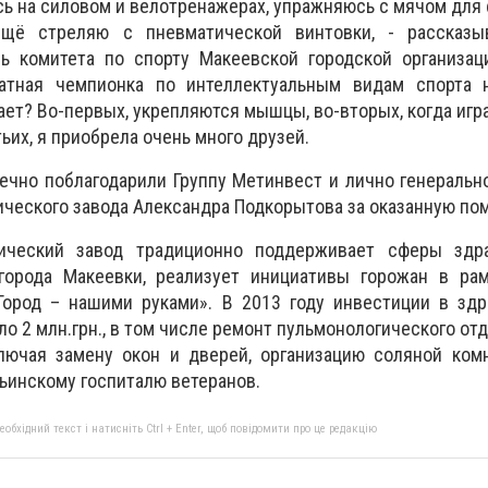
сь на силовом и велотренажерах, упражняюсь с мячом для 
ещё стреляю с пневматической винтовки, - рассказы
ль комитета по спорту Макеевской городской организац
ратная чемпионка по интеллектуальным видам спорта 
дает? Во-первых, укрепляются мышцы, во-вторых, когда игр
тьих, я приобрела очень много друзей.
ечно поблагодарили Группу Метинвест и лично генеральн
ического завода Александра Подкорытова за оказанную по
гический завод традиционно поддерживает сферы здра
города Макеевки, реализует инициативы горожан в рам
Город – нашими руками». В 2013 году инвестиции в здр
о 2 млн.грн., в том числе ремонт пульмонологического от
лючая замену окон и дверей, организацию соляной комн
инскому госпиталю ветеранов.
бхідний текст і натисніть Ctrl + Enter, щоб повідомити про це редакцію