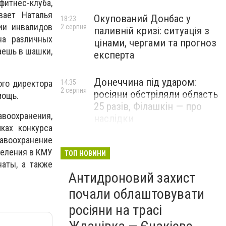
фитнес-клуба,
вает Наталья
Окупований Донбас у
18:23
ии инвалидов
2 серпня
паливній кризі: ситуація з
на различных
цінами, чергами та прогноз
аешь в шашки,
експерта
Донеччина під ударом:
ого директора
14:35
2 серпня
росіяни обстріляли область
мощь.
25 разів, Філашкін — про
воохранения,
наслідки
ках конкурса
авоохранение
деления в КМУ
ТОП НОВИНИ
аты, а также
Антидроновий захист
почали облаштовувати
росіяни на трасі