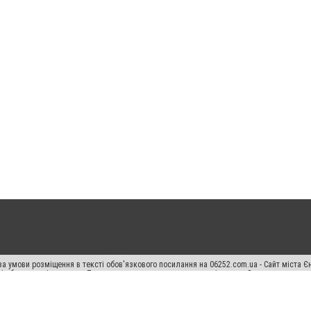
а умови розміщення в тексті обов'язкового посилання на 06252.com.ua - Сайт міста Є
сті або в якості джерела. Порушення виняткових прав переслідується Законом.
ський спецпроєкт", "Політичні новини", "Пресреліз", "PR", "Офіційно", "Політична рек