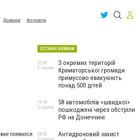
Дозвілля
Фотозвіти
ОСТАННІ НОВИНИ
З окремих територій
22:46
5 серпня
Краматорської громади
примусово евакуюють
понад 500 дітей
58 автомобілів «швидкої»
15:44
5 серпня
пошкоджені через обстріли
РФ на Донеччині
Антидроновий захист
евке появился
08:42
5 серпня