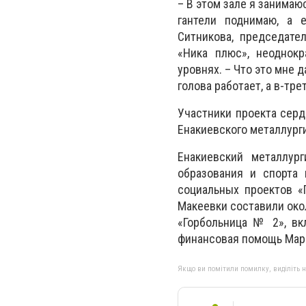
– В этом зале я занимаю
гантели поднимаю, а 
Ситникова, председате
«Ника плюс», неоднок
уровнях. – Что это мне 
голова работает, а в-тре
Участники проекта серд
Енакиевского металлург
Енакиевский металлур
образования и спорта 
социальных проектов «
Макеевки составили окол
«Горбольница № 2», вк
финансовая помощь Марь
Якщо ви помітили помилку, виділіть нео