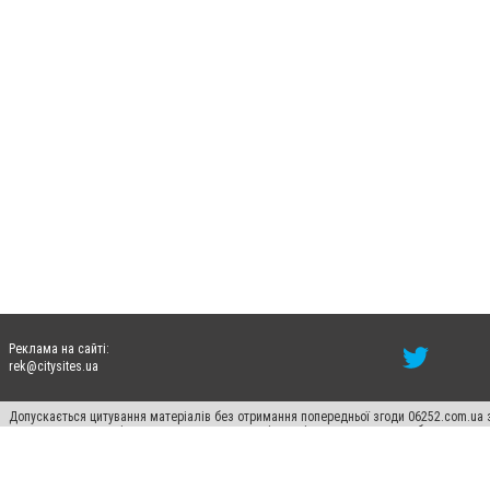
Реклама на сайті:
rek@citysites.ua
Допускається цитування матеріалів без отримання попередньої згоди 06252.com.ua з
пошукових систем гіперпосилання на цитовані статті не нижче другого абзацу в тек
Матеріали з плашками "Новини компаній", "Промо", "Партнерський матеріал", "Партнер