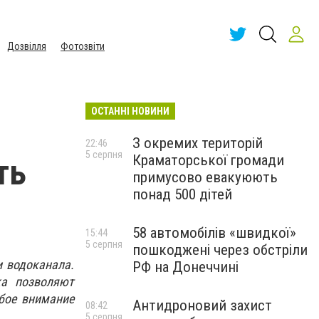
Дозвілля
Фотозвіти
ОСТАННІ НОВИНИ
З окремих територій
22:46
5 серпня
Краматорської громади
ть
примусово евакуюють
понад 500 дітей
58 автомобілів «швидкої»
15:44
5 серпня
пошкоджені через обстріли
 водоканала.
РФ на Донеччині
ка позволяют
обое внимание
Антидроновий захист
08:42
5 серпня