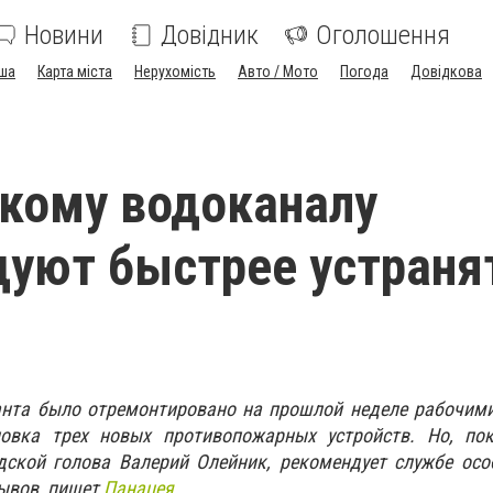
Новини
Довідник
Оголошення
ша
Карта міста
Нерухомість
Авто / Мото
Погода
Довідкова
кому водоканалу
уют быстрее устраня
нта было отремонтировано на прошлой неделе рабочими
новка трех новых противопожарных устройств. Но, по
одской голова Валерий Олейник, рекомендует службе ос
ывов, пишет
Панацея
.