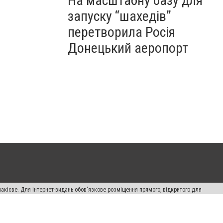
На масштабну базу для
запуску “шахедів”
перетворила Росія
Донецький аеропорт
накієве. Для інтернет-видань обов'язкове розміщення прямого, відкритого для
лама" публікуються на правах реклами.