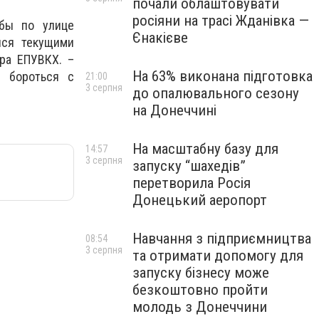
почали облаштовувати
росіяни на трасі Жданівка —
убы по улице
Єнакієве
лся текущими
ра ЕПУВКХ. –
На 63% виконана підготовка
о бороться с
21:00
3 серпня
до опалювального сезону
на Донеччині
На масштабну базу для
14:57
3 серпня
запуску “шахедів”
перетворила Росія
Донецький аеропорт
Навчання з підприємництва
08:54
3 серпня
та отримати допомогу для
запуску бізнесу може
безкоштовно пройти
молодь з Донеччини