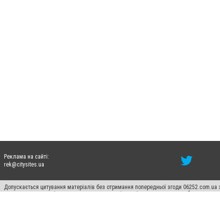
Реклама на сайті:
rek@citysites.ua
Допускається цитування матеріалів без отримання попередньої згоди 06252.com.ua з
пошукових систем гіперпосилання на цитовані статті не нижче другого абзацу в тек
Матеріали з плашками "Новини компаній", "Промо", "Партнерський матеріал", "Партнер