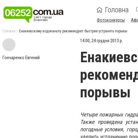
Головна
Фотоконкурсы
Афі
Головна
Енакиевскому водоканалу рекомендуют быстрее устранять порывы
14:00, 24 грудня 2013 р.
Енакиевс
Гончаренко Евгений
рекоменд
порывы
Четыре пожарных гидра
Также проведена уста
погодные условия, гор
уделить устранению пор