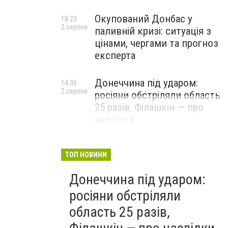
Окупований Донбас у
18:23
2 серпня
паливній кризі: ситуація з
цінами, чергами та прогноз
експерта
Донеччина під ударом:
14:35
2 серпня
росіяни обстріляли область
25 разів, Філашкін — про
наслідки
ТОП НОВИНИ
Донеччина під ударом:
росіяни обстріляли
область 25 разів,