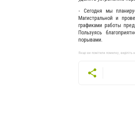
- Сегодня мы планиру
Магистральной и пров
графиками работы пред
Пользуясь благоприят
порывами.
Якщо ви помітили помилку, виділіть нео