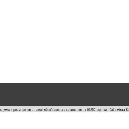
а умови розміщення в тексті обов'язкового посилання на 06252.com.ua - Сайт міста Є
сті або в якості джерела. Порушення виняткових прав переслідується Законом.
ський спецпроєкт", "Політичні новини", "Пресреліз", "PR", "Офіційно", "Політична рек