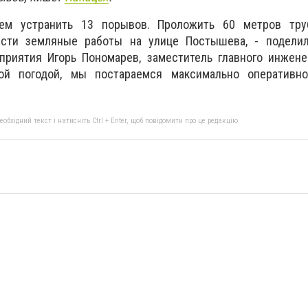
ем устранить 13 порывов. Проложить 60 метров тр
ести земляные работы на улице Постышева, - подели
приятия Игорь Пономарев, заместитель главного инжене
ной погодой, мы постараемся максимально оперативн
бхідний текст і натисніть Ctrl + Enter, щоб повідомити про це редакцію