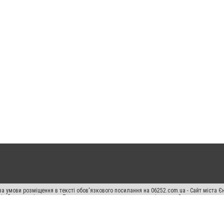
а умови розміщення в тексті обов'язкового посилання на 06252.com.ua - Сайт міста Є
сті або в якості джерела. Порушення виняткових прав переслідується Законом.
ський спецпроєкт", "Політичні новини", "Пресреліз", "PR", "Офіційно", "Політична рек