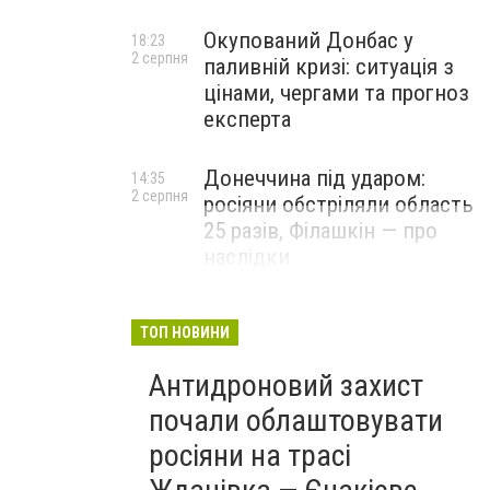
Окупований Донбас у
18:23
2 серпня
паливній кризі: ситуація з
цінами, чергами та прогноз
експерта
Донеччина під ударом:
14:35
2 серпня
росіяни обстріляли область
25 разів, Філашкін — про
наслідки
ТОП НОВИНИ
Антидроновий захист
почали облаштовувати
росіяни на трасі