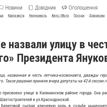
Новини
Довідник
Оголошення
ша
Карта міста
Нерухомість
Авто / Мото
Погода
Довідкова
е назвали улицу в чес
го» Президента Януко
ца, названная в честь летчика-космонавта, дважды гер
о. Такое решение приняли вчера депутаты на 42-й сессии г
о присвоено улице в Калининском
районе города. Она ра
.Шахтостроителей и ул.Краснодонской.
й Береговой сыграл ключевую роль в судьбе нынешнег