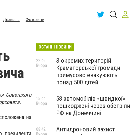
Дозвілля
Фотозвіти
ОСТАННІ НОВИНИ
ть
З окремих територій
22:46
Вчора
Краматорської громади
вича
примусово евакуюють
понад 500 дітей
оя Советского
58 автомобілів «швидкої»
15:44
орсовета.
Вчора
пошкоджені через обстріли
РФ на Донеччині
сположена на
Антидроновий захист
08:42
о президента
Вчора