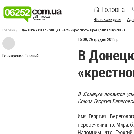
Головна
Фотоконкурсы
Афі
Головна
В Донецке назвали улицу в честь «крестного» Президента Януковича
16:00, 26 грудня 2013 р.
В Донецк
Гончаренко Евгений
«крестно
В Донецке появится ули
Союза Георгия Береговог
Имя Георгия Береговог
пересечении пр. Мира, б
Напомним, что Георги