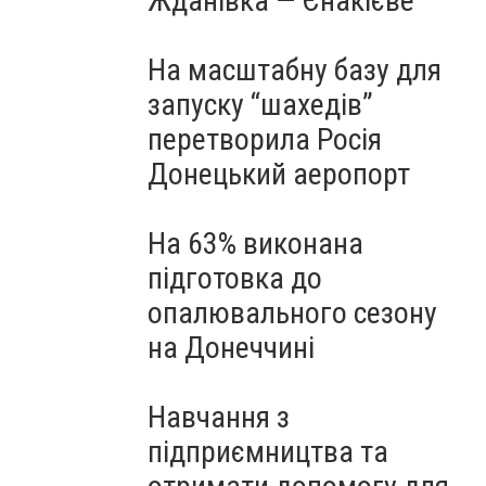
Жданівка — Єнакієве
На масштабну базу для
запуску “шахедів”
перетворила Росія
Донецький аеропорт
На 63% виконана
підготовка до
опалювального сезону
на Донеччині
Навчання з
підприємництва та