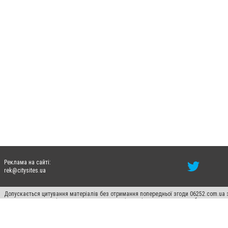
Реклама на сайті:
rek@citysites.ua
Допускається цитування матеріалів без отримання попередньої згоди 06252.com.ua з
пошукових систем гіперпосилання на цитовані статті не нижче другого абзацу в тек
Матеріали з плашками "Новини компаній", "Промо", "Партнерський матеріал", "Партнер