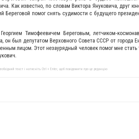
ча. Как известно, по словам Виктора Януковича, друг юно
ий Береговой помог снять судимости с будущего президе
 Георгием Тимофеевичем Береговым, летчиком-космона
а, он был депутатом Верховного Совета СССР от города Ен
енным лицом. Этот незаурядный человек помог мне стать т
укович.
бхідний текст і натисніть Ctrl + Enter, щоб повідомити про це редакцію