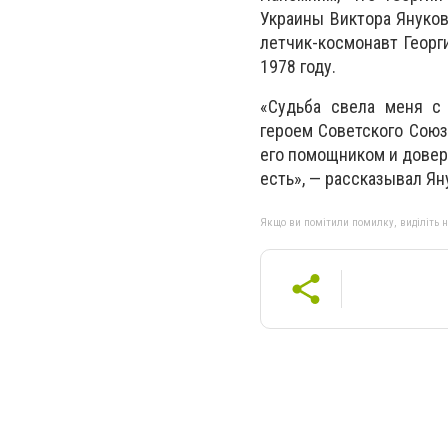
Украины Виктора Янукови
летчик-космонавт Георг
1978 году.
«Судьба свела меня с
героем Советского Союз
его помощником и довер
есть», — рассказывал Ян
Якщо ви помітили помилку, виділіть нео