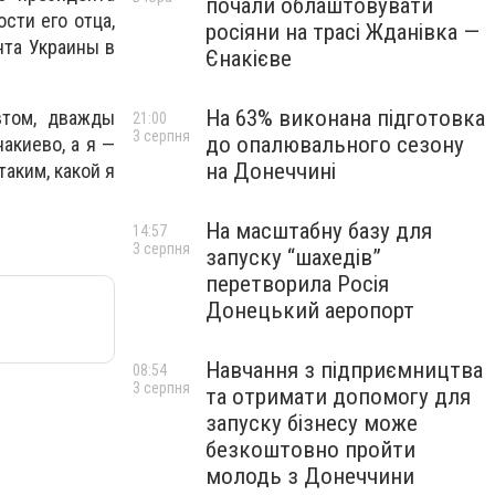
почали облаштовувати
сти его отца,
росіяни на трасі Жданівка —
нта Украины в
Єнакієве
На 63% виконана підготовка
втом, дважды
21:00
3 серпня
до опалювального сезону
акиево, а я —
на Донеччині
аким, какой я
На масштабну базу для
14:57
3 серпня
запуску “шахедів”
перетворила Росія
Донецький аеропорт
Навчання з підприємництва
08:54
3 серпня
та отримати допомогу для
запуску бізнесу може
безкоштовно пройти
молодь з Донеччини