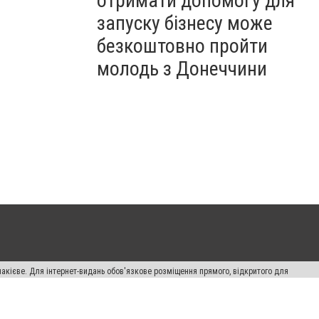
отримати допомогу для
запуску бізнесу може
безкоштовно пройти
молодь з Донеччини
накієве. Для інтернет-видань обов'язкове розміщення прямого, відкритого для
лама" публікуються на правах реклами.