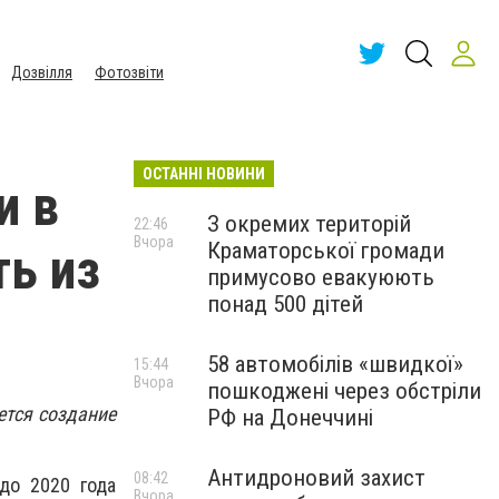
Дозвілля
Фотозвіти
ОСТАННІ НОВИНИ
и в
З окремих територій
22:46
Вчора
Краматорської громади
ть из
примусово евакуюють
понад 500 дітей
58 автомобілів «швидкої»
15:44
Вчора
пошкоджені через обстріли
ется создание
РФ на Донеччині
Антидроновий захист
08:42
до 2020 года
Вчора