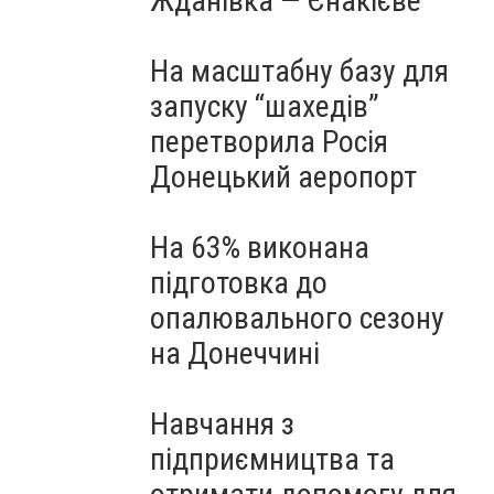
Жданівка — Єнакієве
На масштабну базу для
запуску “шахедів”
перетворила Росія
Донецький аеропорт
На 63% виконана
підготовка до
опалювального сезону
на Донеччині
Навчання з
підприємництва та