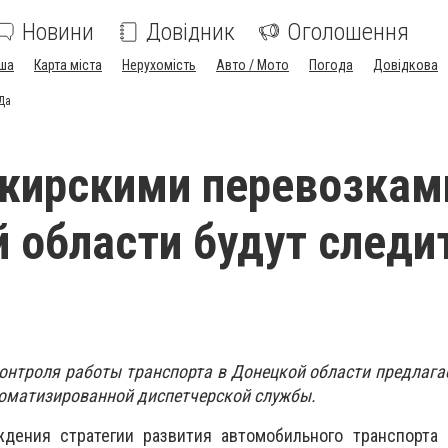
Новини
Довідник
Оголошення
ша
Карта міста
Нерухомість
Авто / Мото
Погода
Довідкова
Да
жирскими перевозкам
 области будут следи
контроля работы транспорта в Донецкой области предлага
оматизированной диспетчерской службы.
ения стратегии развития автомобильного транспорта 