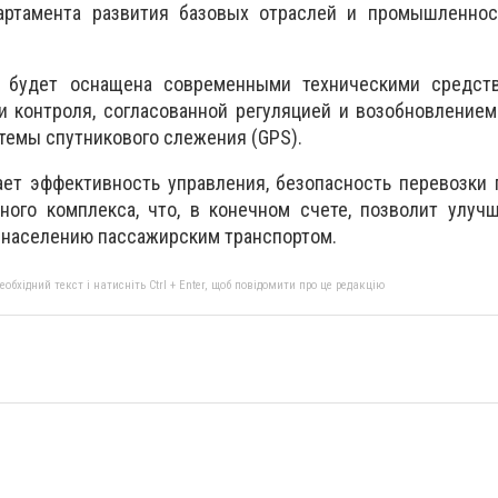
артамента развития базовых отраслей и промышленнос
а будет оснащена современными техническими средст
и контроля, согласованной регуляцией и возобновление
темы спутникового слежения (GPS).
ет эффективность управления, безопасность перевозки 
ного комплекса, что, в конечном счете, позволит улуч
 населению пассажирским транспортом.
бхідний текст і натисніть Ctrl + Enter, щоб повідомити про це редакцію