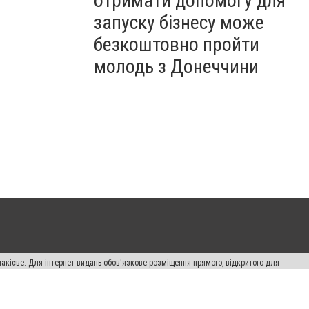
отримати допомогу для
запуску бізнесу може
безкоштовно пройти
молодь з Донеччини
накієве. Для інтернет-видань обов'язкове розміщення прямого, відкритого для
лама" публікуються на правах реклами.