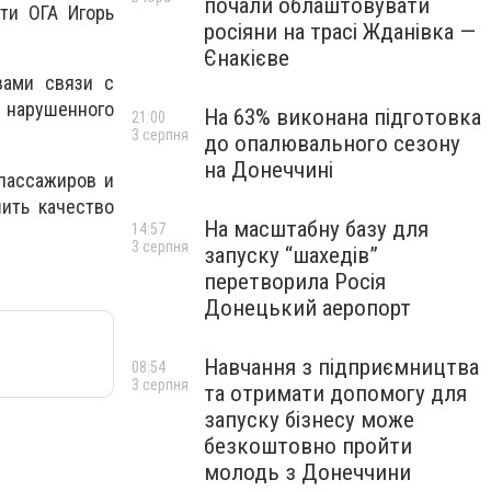
почали облаштовувати
ти ОГА Игорь
росіяни на трасі Жданівка —
Єнакієве
вами связи с
м нарушенного
На 63% виконана підготовка
21:00
3 серпня
до опалювального сезону
на Донеччині
пассажиров и
шить качество
На масштабну базу для
14:57
3 серпня
запуску “шахедів”
перетворила Росія
Донецький аеропорт
Навчання з підприємництва
08:54
3 серпня
та отримати допомогу для
запуску бізнесу може
безкоштовно пройти
молодь з Донеччини