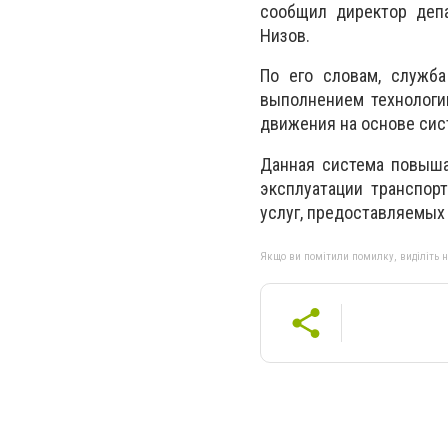
сообщил директор деп
Низов.
По его словам, служб
выполнением технологи
движения на основе сис
Данная система повыша
эксплуатации транспорт
услуг, предоставляемых
Якщо ви помітили помилку, виділіть нео