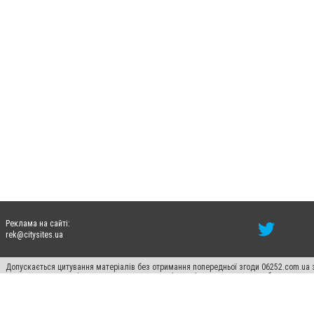
Реклама на сайті:
rek@citysites.ua
Допускається цитування матеріалів без отримання попередньої згоди 06252.com.ua з
пошукових систем гіперпосилання на цитовані статті не нижче другого абзацу в тек
Матеріали з плашками "Новини компаній", "Промо", "Партнерський матеріал", "Партнер