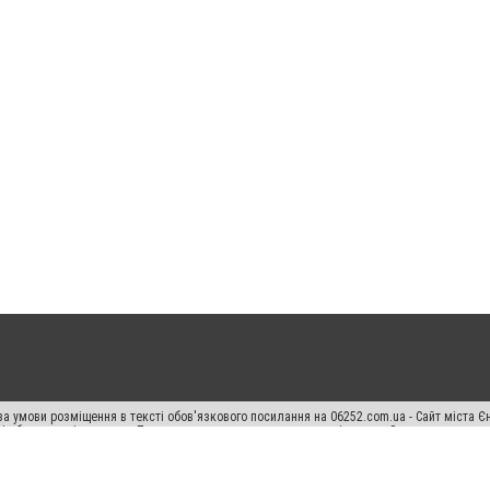
а умови розміщення в тексті обов'язкового посилання на 06252.com.ua - Сайт міста Є
сті або в якості джерела. Порушення виняткових прав переслідується Законом.
ський спецпроєкт", "Політичні новини", "Пресреліз", "PR", "Офіційно", "Політична рек