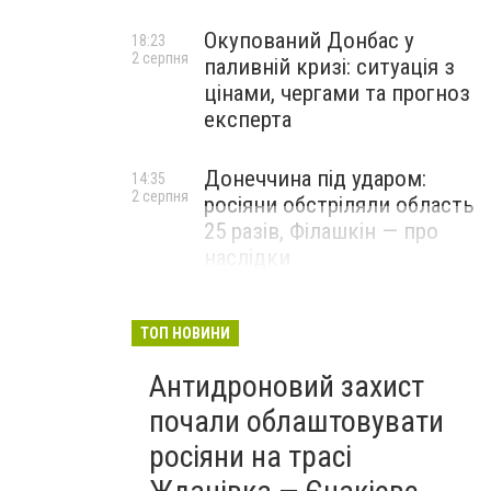
Окупований Донбас у
18:23
2 серпня
паливній кризі: ситуація з
цінами, чергами та прогноз
експерта
Донеччина під ударом:
14:35
2 серпня
росіяни обстріляли область
25 разів, Філашкін — про
наслідки
ТОП НОВИНИ
Антидроновий захист
почали облаштовувати
росіяни на трасі