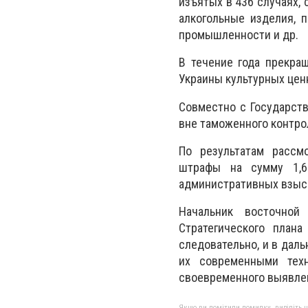
изъятых в 436 случаях, 
алкогольные изделия, п
промышленности и др.
В течение года прекра
Украины культурных ценн
Совместно с Государст
вне таможенного контрол
По результатам рассм
штрафы на сумму 1,6
административных взыс
Начальник восточной
Стратегического план
следовательно, и в дал
их современными тех
своевременного выявле
Якщо ви помітили помилку, виділіть нео