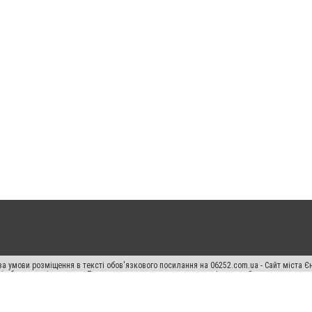
а умови розміщення в тексті обов'язкового посилання на 06252.com.ua - Сайт міста Є
сті або в якості джерела. Порушення виняткових прав переслідується Законом.
ський спецпроєкт", "Політичні новини", "Пресреліз", "PR", "Офіційно", "Політична рек