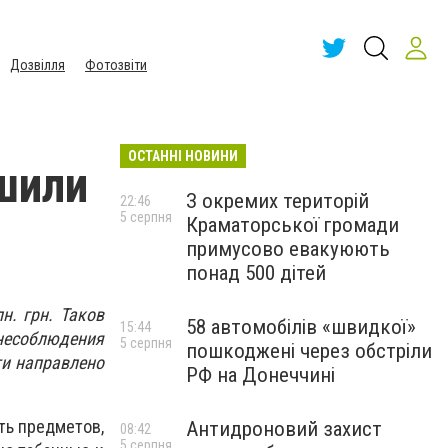
Дозвілля
Фотозвіти
ОСТАННІ НОВИНИ
шили
З окремих територій
22:46
5 серпня
Краматорської громади
примусово евакуюють
понад 500 дітей
н. грн. Таков
58 автомобілів «швидкої»
15:44
 несоблюдения
5 серпня
пошкоджені через обстріли
ти направлено
РФ на Донеччині
ть предметов,
Антидроновий захист
08:42
5 серпня