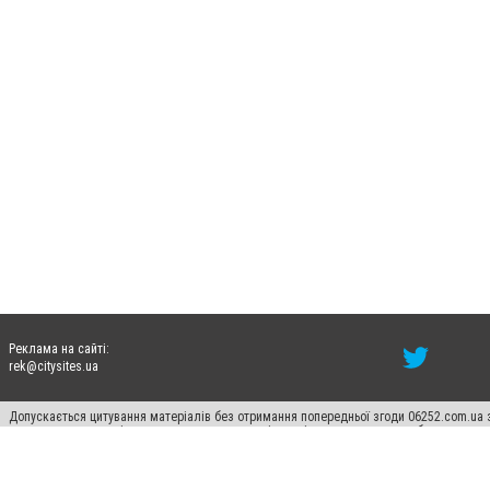
Реклама на сайті:
rek@citysites.ua
Допускається цитування матеріалів без отримання попередньої згоди 06252.com.ua з
пошукових систем гіперпосилання на цитовані статті не нижче другого абзацу в тек
Матеріали з плашками "Новини компаній", "Промо", "Партнерський матеріал", "Партнер