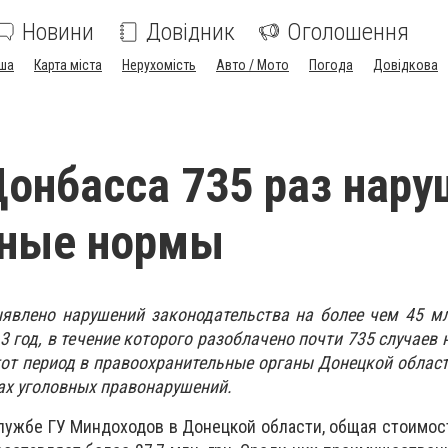
Новини
Довідник
Оголошення
ша
Карта міста
Нерухомість
Авто / Мото
Погода
Довідкова
онбасса 735 раз нару
ные нормы
явлено нарушений законодательства на более чем 45 мл
3 год, в течение которого разоблачено почти 735 случаев
от период в правоохранительные органы Донецкой облас
ах уголовных правонарушений.
лужбе ГУ Миндоходов в Донецкой области, общая стоимос