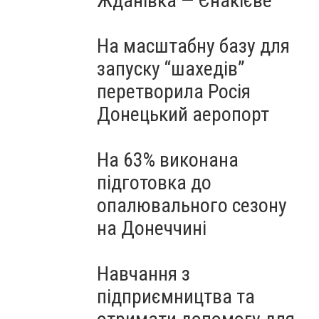
Жданівка — Єнакієве
На масштабну базу для
запуску “шахедів”
перетворила Росія
Донецький аеропорт
На 63% виконана
підготовка до
опалювального сезону
на Донеччині
Навчання з
підприємництва та