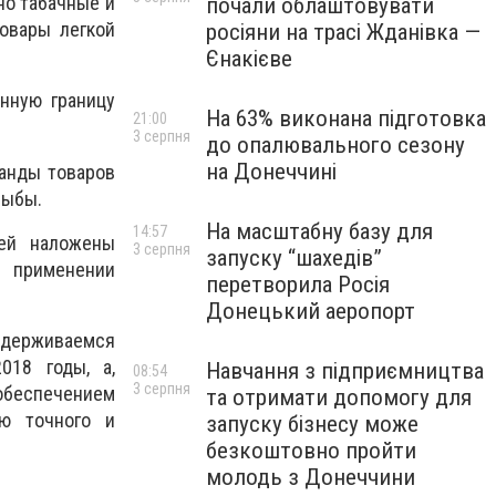
но табачные и
почали облаштовувати
товары легкой
росіяни на трасі Жданівка —
Єнакієве
нную границу
На 63% виконана підготовка
21:00
3 серпня
до опалювального сезону
на Донеччині
банды товаров
рыбы.
На масштабну базу для
14:57
лей наложены
3 серпня
запуску “шахедів”
 применении
перетворила Росія
Донецький аеропорт
держиваемся
018 годы, а,
Навчання з підприємництва
08:54
3 серпня
 обеспечением
та отримати допомогу для
ю точного и
запуску бізнесу може
безкоштовно пройти
молодь з Донеччини