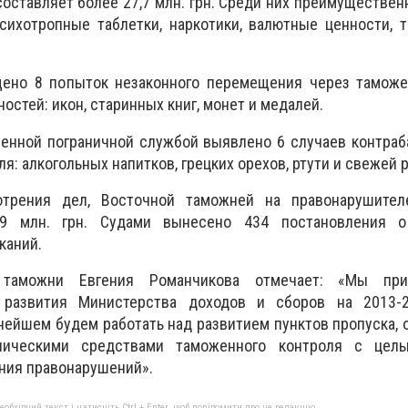
составляет более 27,7 млн. грн. Среди них преимуществен
сихотропные таблетки, наркотики, валютные ценности, 
щено 8 попыток незаконного перемещения через таможе
остей: икон, старинных книг, монет и медалей.
венной пограничной службой выявлено 6 случаев контра
я: алкогольных напитков, грецких орехов, ртути и свежей 
отрения дел, Восточной таможней на правонарушите
9 млн. грн. Судами вынесено 434 постановления о
каний.
 таможни Евгения Романчикова отмечает: «Мы при
а развития Министерства доходов и сборов на 2013-2
ьнейшем будем работать над развитием пунктов пропуска,
ническими средствами таможенного контроля с цель
ния правонарушений».
бхідний текст і натисніть Ctrl + Enter, щоб повідомити про це редакцію