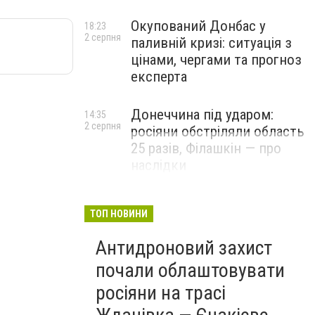
Окупований Донбас у
18:23
2 серпня
паливній кризі: ситуація з
цінами, чергами та прогноз
експерта
Донеччина під ударом:
14:35
2 серпня
росіяни обстріляли область
25 разів, Філашкін — про
наслідки
ТОП НОВИНИ
Антидроновий захист
почали облаштовувати
росіяни на трасі