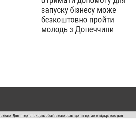
отримати допомогу для
запуску бізнесу може
безкоштовно пройти
молодь з Донеччини
накієве. Для інтернет-видань обов'язкове розміщення прямого, відкритого для
лама" публікуються на правах реклами.