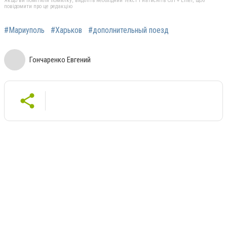
Якщо ви помітили помилку, виділіть необхідний текст і натисніть Ctrl + Enter, щоб
повідомити про це редакцію
#Мариуполь
#Харьков
#дополнительный поезд
Гончаренко Евгений