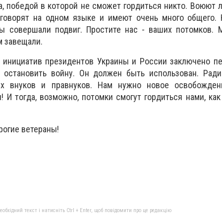
а, победой в которой не сможет гордиться никто. Воюют 
 говорят на одном языке и имеют очень много общего. 
ы совершали подвиг. Простите нас - ваших потомков. 
м завещали.
и инициатив президентов Украины и России заключено п
остановить войну. Он должен быть использован. Ради
х внуков и правнуков. Нам нужно новое освобожден
 И тогда, возможно, потомки смогут гордиться нами, ка
рогие ветераны!
бхідний текст і натисніть Ctrl + Enter, щоб повідомити про це редакцію