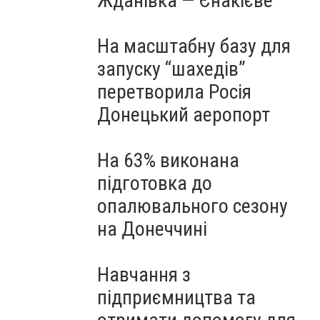
Жданівка — Єнакієве
На масштабну базу для
запуску “шахедів”
перетворила Росія
Донецький аеропорт
На 63% виконана
підготовка до
опалювального сезону
на Донеччині
Навчання з
підприємництва та