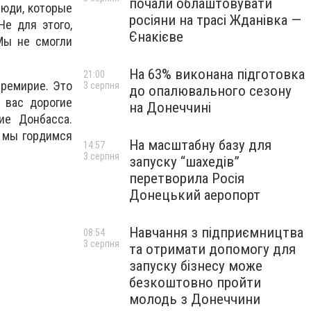
почали облаштовувати
люди, которые
росіяни на трасі Жданівка —
Не для этого,
Єнакієве
Мы не смогли
На 63% виконана підготовка
21:00
еремирие. Это
3 серпня
до опалювального сезону
 вас дорогие
на Донеччині
ие Донбасса.
к мы гордимся
На масштабну базу для
14:57
3 серпня
запуску “шахедів”
перетворила Росія
Донецький аеропорт
Навчання з підприємництва
08:54
3 серпня
та отримати допомогу для
запуску бізнесу може
безкоштовно пройти
молодь з Донеччини