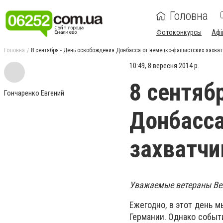
Головна
Фотоконкурсы
Афі
Головна
8 сентября - День освобождения Донбасса от немецко-фашистских захва
10:49, 8 вересня 2014 р.
8 сентяб
Гончаренко Евгений
Донбасса
захватчи
Уважаемые ветераны Ве
Ежегодно, в этот день 
Германии. Однако событи