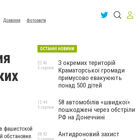
Дозвілля
Фотозвіти
ОСТАННІ НОВИНИ
ия
З окремих територій
22:46
5 серпня
Краматорської громади
ких
примусово евакуюють
понад 500 дітей
58 автомобілів «швидкої»
15:44
5 серпня
пошкоджені через обстріли
РФ на Донеччині
ив фашистской
Антидроновий захист
08:42
й обстановке.
5 серпня