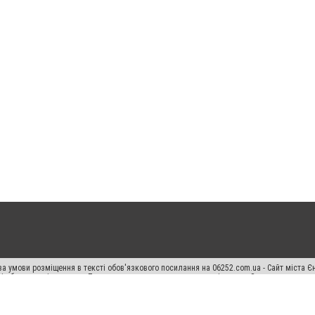
а умови розміщення в тексті обов'язкового посилання на 06252.com.ua - Сайт міста Є
сті або в якості джерела. Порушення виняткових прав переслідується Законом.
ський спецпроєкт", "Політичні новини", "Пресреліз", "PR", "Офіційно", "Політична рек