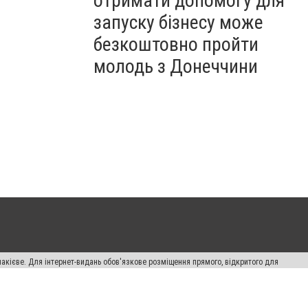
отримати допомогу для
запуску бізнесу може
безкоштовно пройти
молодь з Донеччини
накієве. Для інтернет-видань обов'язкове розміщення прямого, відкритого для
лама" публікуються на правах реклами.