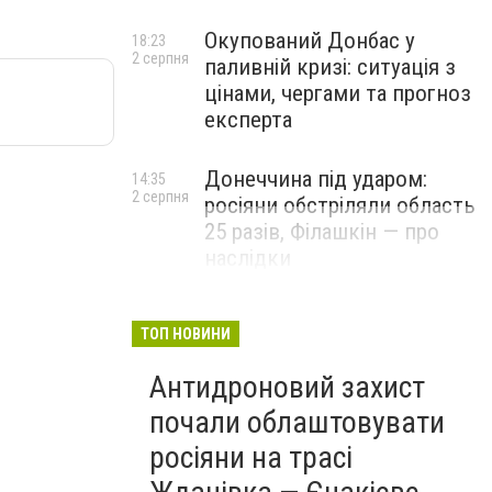
Окупований Донбас у
18:23
2 серпня
паливній кризі: ситуація з
цінами, чергами та прогноз
експерта
Донеччина під ударом:
14:35
2 серпня
росіяни обстріляли область
25 разів, Філашкін — про
наслідки
ТОП НОВИНИ
Антидроновий захист
почали облаштовувати
росіяни на трасі