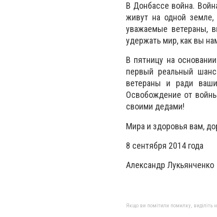
В Донбассе война. Войн
живут на одной земле,
уважаемые ветераны, в
удержать мир, как вы на
В пятницу на основани
первый реальный шанс 
ветераны и ради ваши
Освобождение от войны!
своими дедами!
Мира и здоровья вам, до
8 сентября 2014 года
Александр Лукьянченко
Якщо ви помітили помилку, виділіть нео