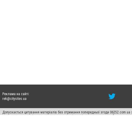
Реклама на сайті:
rek@citysites.ua
Допускається цитування матеріалів без отримання попередньої згоди 06252.com.ua з
пошукових систем гіперпосилання на цитовані статті не нижче другого абзацу в тек
Матеріали з плашками "Новини компаній", "Промо", "Партнерський матеріал", "Партнер