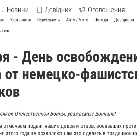
Новини
Довідник
Оголошення
ша
Карта міста
Нерухомість
Авто / Мото
Погода
Довідкова
тчиков
ря - День освобожден
 от немецко-фашистс
ков
ликой Отечественной Войны, уважаемые дончане!
мы отмечаем подвиг наших дедов и отцов, воевавших прот
я этого года не позволяют нам это сделать в традиционно