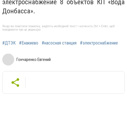
электроснабжение 8 объектов КП «Вода
Донбасса».
Якщо ви помітили помилку, виділіть необхідний текст і натисніть Ctrl + Enter, щоб
повідомити про це редакцію
#ДТЭК
#Енакиево
#насосная станция
#электроснабжение
Гончаренко Евгений