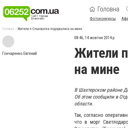
Головна
Фотоконкурсы
Афі
Головна
Жители п.Ольховатка подорвались на мине
08:46, 14 жовтня 2014 р.
Жители п
Гончаренко Евгений
на мине
В Шахтерском районе До
Об этом сообщили в Отд
области.
Так, согласно оператив
что в морг Светлодарс