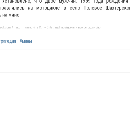
. Установлено, что двое мужчин, 1959 года рождения
правлялись на мотоцикле в село Полевое Шахтерско
 на мине.
бхідний текст і натисніть Ctrl + Enter, щоб повідомити про це редакцію
трагедия
#мины