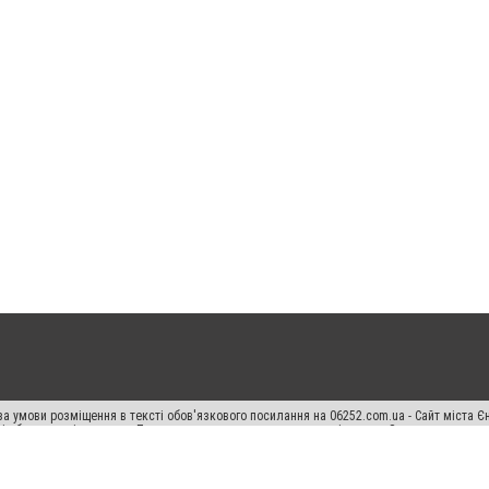
а умови розміщення в тексті обов'язкового посилання на 06252.com.ua - Сайт міста Є
сті або в якості джерела. Порушення виняткових прав переслідується Законом.
ський спецпроєкт", "Політичні новини", "Пресреліз", "PR", "Офіційно", "Політична рек