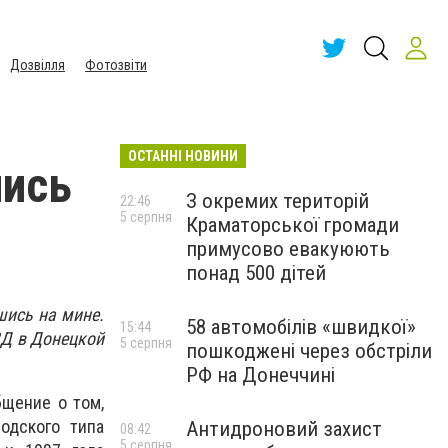
Дозвілля
Фотозвіти
ОСТАННІ НОВИНИ
лись
З окремих територій
22:46
5 серпня
Краматорської громади
примусово евакуюють
понад 500 дітей
шись на мине.
58 автомобілів «швидкої»
15:44
ВД в Донецкой
5 серпня
пошкоджені через обстріли
РФ на Донеччині
бщение о том,
одского типа
Антидроновий захист
08:42
5 серпня