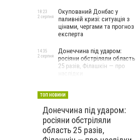
Окупований Донбас у
18:23
2 серпня
паливній кризі: ситуація з
цінами, чергами та прогноз
експерта
Донеччина під ударом:
14:35
2 серпня
росіяни обстріляли область
25 разів, Філашкін — про
наслідки
ТОП НОВИНИ
Донеччина під ударом:
росіяни обстріляли
область 25 разів,