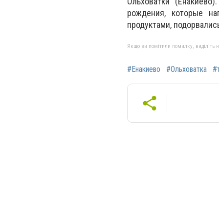
Ольховатки (Енакиево)
рождения, которые на
продуктами, подорвались
Якщо ви помітили помилку, виділіть нео
#Енакиево
#Ольховатка
#