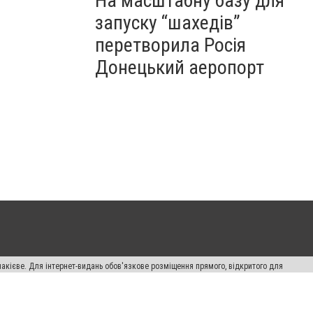
На масштабну базу для
запуску “шахедів”
перетворила Росія
Донецький аеропорт
накієве. Для інтернет-видань обов'язкове розміщення прямого, відкритого для
лама" публікуються на правах реклами.