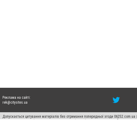
Реклама на сайті:
rek@citysites.ua
Допускається цитування матеріалів без отримання попередньої згоди 06252.com.ua з
пошукових систем гіперпосилання на цитовані статті не нижче другого абзацу в тек
Матеріали з плашками "Новини компаній", "Промо", "Партнерський матеріал", "Партнер