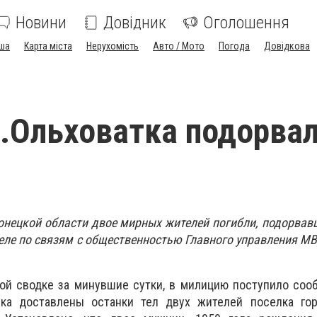
Новини
Довідник
Оголошення
ша
Карта міста
Нерухомість
Авто / Мото
Погода
Довідкова
.Ольховатка подорва
нецкой области двое мирных жителей погибли, подорвав
еле по связям с общественностью Главного управления М
ной сводке за минувшие сутки, в милицию поступило соо
ка доставлены останки тел двух жителей поселка гор