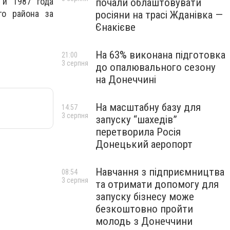
 и 1987 года
почали облаштовувати
го района за
росіяни на трасі Жданівка —
Єнакієве
На 63% виконана підготовка
21:00
3 серпня
до опалювального сезону
на Донеччині
На масштабну базу для
14:57
3 серпня
запуску “шахедів”
перетворила Росія
Донецький аеропорт
Навчання з підприємництва
08:54
3 серпня
та отримати допомогу для
запуску бізнесу може
безкоштовно пройти
молодь з Донеччини