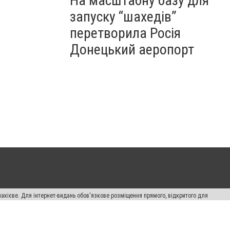
На масштабну базу для
запуску “шахедів”
перетворила Росія
Донецький аеропорт
накієве. Для інтернет-видань обов'язкове розміщення прямого, відкритого для
лама" публікуються на правах реклами.