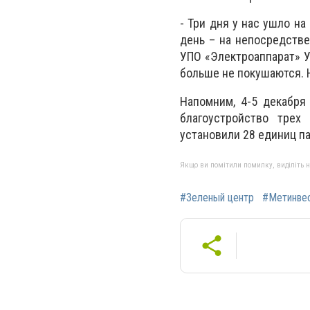
- Три дня у нас ушло на
день – на непосредстве
УПО «Электроаппарат» У
больше не покушаются. Н
Напомним, 4-5 декабря
благоустройство трех
установили 28 единиц п
Якщо ви помітили помилку, виділіть нео
#Зеленый центр
#Метинве