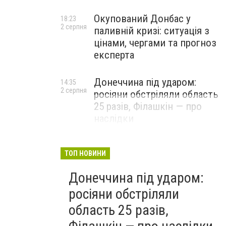
Окупований Донбас у
18:23
2 серпня
паливній кризі: ситуація з
цінами, чергами та прогноз
експерта
Донеччина під ударом:
14:35
2 серпня
росіяни обстріляли область
25 разів, Філашкін — про
наслідки
ТОП НОВИНИ
Донеччина під ударом:
росіяни обстріляли
область 25 разів,