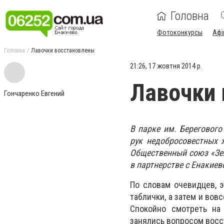
Головна
Фотоконкурсы
Афі
Головна
Лавочки восстановлены
21:26, 17 жовтня 2014 р.
Лавочки
Гончаренко Евгений
В парке им. Береговог
рук недобросовестных ж
Общественный союз «Зел
в партнерстве с Енакие
По словам очевидцев, э
таблички, а затем и вов
Спокойно смотреть на 
занялись вопросом восс