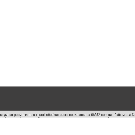
а умови розміщення в тексті обов'язкового посилання на 06252.com.ua - Сайт міста Є
сті або в якості джерела. Порушення виняткових прав переслідується Законом.
ський спецпроєкт", "Політичні новини", "Пресреліз", "PR", "Офіційно", "Політична рек