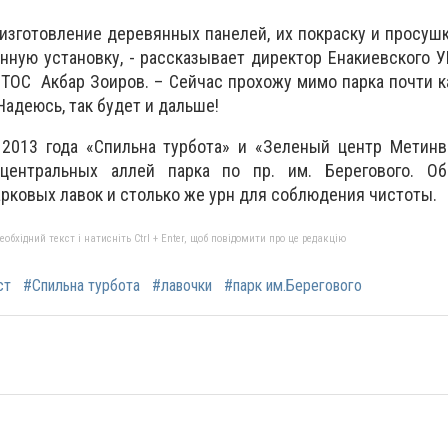
 изготовление деревянных панелей, их покраску и просушк
нную установку, - рассказывает директор Енакиевского 
ТОС Акбар Зоиров. – Сейчас прохожу мимо парка почти 
адеюсь, так будет и дальше!
 2013 года «Спильна турбота» и «Зеленый центр Метинв
 центральных аллей парка по пр. им. Берегового. О
арковых лавок и столько же урн для соблюдения чистоты.
бхідний текст і натисніть Ctrl + Enter, щоб повідомити про це редакцію
ст
#Спильна турбота
#лавочки
#парк им.Берегового