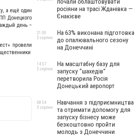
почали облаштовувати
росіяни на трасі Жданівка —
у, а ещё один
Єнакієве
УПП Донецкого
каждый день –
На 63% виконана підготовка
21:00
3 серпня
до опалювального сезону
ест» провели
на Донеччині
бщественники
На масштабну базу для
14:57
3 серпня
запуску “шахедів”
перетворила Росія
Донецький аеропорт
Навчання з підприємництва
08:54
3 серпня
та отримати допомогу для
запуску бізнесу може
безкоштовно пройти
молодь з Донеччини