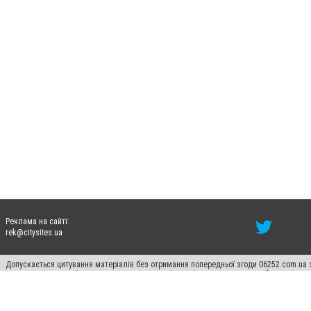
Реклама на сайті:
rek@citysites.ua
Допускається цитування матеріалів без отримання попередньої згоди 06252.com.ua з
пошукових систем гіперпосилання на цитовані статті не нижче другого абзацу в тек
Матеріали з плашками "Новини компаній", "Промо", "Партнерський матеріал", "Партнер