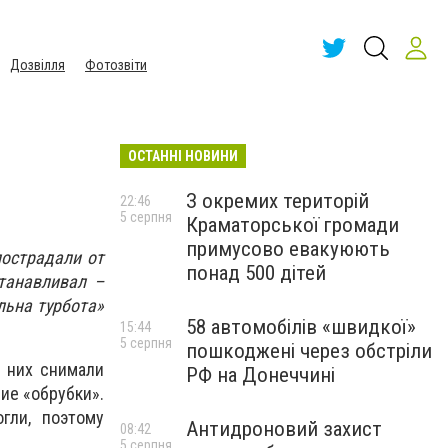
Дозвілля
Фотозвіти
ОСТАННІ НОВИНИ
З окремих територій
22:46
5 серпня
Краматорської громади
примусово евакуюють
пострадали от
понад 500 дітей
станавливал –
льна турбота»
58 автомобілів «швидкої»
15:44
5 серпня
пошкоджені через обстріли
с них снимали
РФ на Донеччині
ие «обрубки».
гли, поэтому
Антидроновий захист
08:42
5 серпня