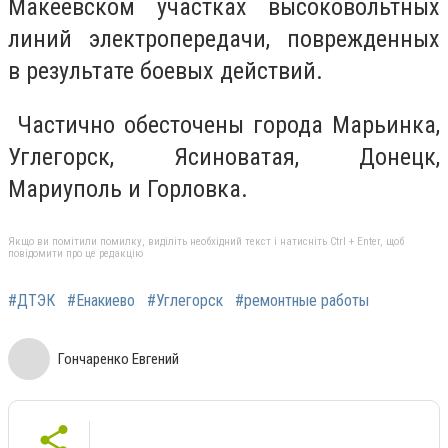
Макеевском участках высоковольтных
линий электропередачи, поврежденных
в результате боевых действий.
Частично обесточены города Марьинка,
Углегорск, Ясиноватая, Донецк,
Мариуполь и Горловка.
Якщо ви помітили помилку, виділіть необхідний текст і натисніть Ctrl + Enter, щоб
повідомити про це редакцію
#ДТЭК
#Енакиево
#Углегорск
#ремонтные работы
Гончаренко Евгений